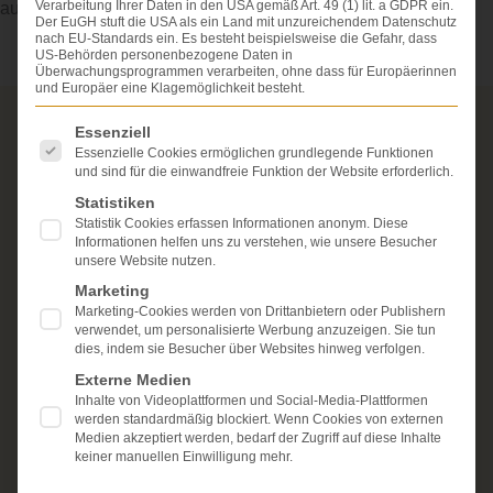
Verarbeitung Ihrer Daten in den USA gemäß Art. 49 (1) lit. a GDPR ein.
ausfallen können.
Der EuGH stuft die USA als ein Land mit unzureichendem Datenschutz
nach EU-Standards ein. Es besteht beispielsweise die Gefahr, dass
US-Behörden personenbezogene Daten in
Überwachungsprogrammen verarbeiten, ohne dass für Europäerinnen
und Europäer eine Klagemöglichkeit besteht.
Es folgt eine Liste der Service-Gruppen, für die eine Einwi
Über die Schmerzensgeld-Spezialisten
Essenziell
Essenzielle Cookies ermöglichen grundlegende Funktionen
und sind für die einwandfreie Funktion der Website erforderlich.
Seit über 25 Jahren vertreten wir als Fachanwälte
ausschließlich Geschädigte bei schweren
Statistiken
Personenschäden. Wir verfügen über ausgewiesene
Statistik Cookies erfassen Informationen anonym. Diese
Erfahrung im Arzthaftungsrecht, bei Unfallfolgen und
Informationen helfen uns zu verstehen, wie unsere Besucher
bei der Durchsetzung von Schmerzensgeld- und
unsere Website nutzen.
Schadensersatzansprüchen.
Ihr Recht steht für uns
Marketing
im Mittelpunkt.
Marketing-Cookies werden von Drittanbietern oder Publishern
verwendet, um personalisierte Werbung anzuzeigen. Sie tun
Mehr erfahren:
dies, indem sie Besucher über Websites hinweg verfolgen.
Unsere Kanzlei
Externe Medien
Inhalte von Videoplattformen und Social-Media-Plattformen
Schmerzensgeld
werden standardmäßig blockiert. Wenn Cookies von externen
Medien akzeptiert werden, bedarf der Zugriff auf diese Inhalte
Kostenlose Erstberatung
keiner manuellen Einwilligung mehr.