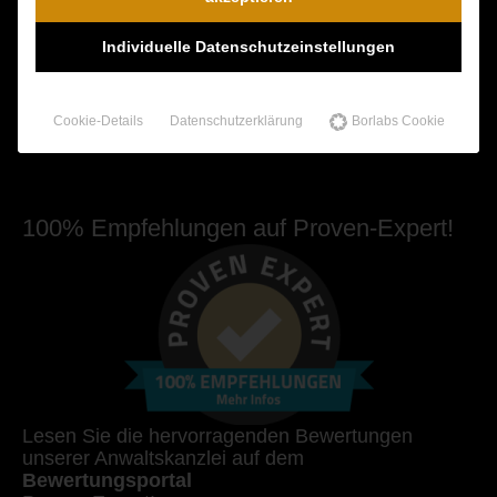
Dr. Wambach & Walter
0800 0005574 - gebührenfrei
Individuelle Datenschutzeinstellungen
0421 54 895 10 - Fax
info@schmerzensgeld-spezialisten.de
Cookie-Details
Datenschutzerklärung
Borlabs Cookie
Zum Kontaktformular
100% Empfehlungen auf Proven-Expert!
Lesen Sie die hervorragenden Bewertungen
unserer Anwaltskanzlei auf dem
Bewertungsportal