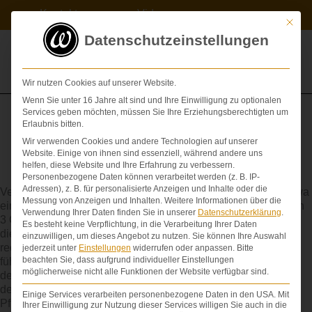
Zum
Kontakt
Videos
Inhalt
Mit die
springen
Datenschutzeinstellungen
Wir nutzen Cookies auf unserer Website.
Wenn Sie unter 16 Jahre alt sind und Ihre Einwilligung zu optionalen
Services geben möchten, müssen Sie Ihre Erziehungsberechtigten um
Erlaubnis bitten.
Wir verwenden Cookies und andere Technologien auf unserer
Schädel-Hirn-Trauma: Definition, Erklärung
Website. Einige von ihnen sind essenziell, während andere uns
des Fachbegriffs und Tipps
helfen, diese Website und Ihre Erfahrung zu verbessern.
Personenbezogene Daten können verarbeitet werden (z. B. IP-
Adressen), z. B. für personalisierte Anzeigen und Inhalte oder die
Verletzung des Gehirns aufgrund einer äußeren Ursache (etwa
Messung von Anzeigen und Inhalten.
Weitere Informationen über die
eines Unfalls). die Traumata werden ihrer Schwere nach nach
Verwendung Ihrer Daten finden Sie in unserer
Datenschutzerklärung
.
3 Graden unterschieden. Diese werden im Anschluss an
Es besteht keine Verpflichtung, in die Verarbeitung Ihrer Daten
dieses Stichwort erklärt. Schwere Schädel-Hirn-Traumata
einzuwilligen, um dieses Angebot zu nutzen.
Sie können Ihre Auswahl
rechtfertigen, wenn sie zu einer schweren Hirnschädigung
jederzeit unter
Einstellungen
widerrufen oder anpassen.
Bitte
beachten Sie, dass aufgrund individueller Einstellungen
führen, höchste Schmerzensgelder und den Ersatz
möglicherweise nicht alle Funktionen der Website verfügbar sind.
desHaushaltsführungsschadens, des Verdienstausfalls und
des behindertenbedingten Mehrbedarfs, insbesondere der
Einige Services verarbeiten personenbezogene Daten in den USA. Mit
Pflegekosten, die bei Hirnverletzungen exorbitant hoch
Ihrer Einwilligung zur Nutzung dieser Services willigen Sie auch in die