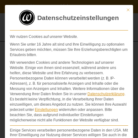
Zum
Kontakt
Videos
Inhalt
Mit die
springen
Datenschutzeinstellungen
Wir nutzen Cookies auf unserer Website.
Wenn Sie unter 16 Jahre alt sind und Ihre Einwilligung zu optionalen
Services geben möchten, müssen Sie Ihre Erziehungsberechtigten um
Erlaubnis bitten.
Wer Chefarztstandard kauft muss auch Chefarztstandard
Wir verwenden Cookies und andere Technologien auf unserer
erhalten
Website. Einige von ihnen sind essenziell, während andere uns
helfen, diese Website und Ihre Erfahrung zu verbessern.
FEHLENDE EINWILLIGUNG
,
SCHADENSERSATZ
,
Personenbezogene Daten können verarbeitet werden (z. B. IP-
Adressen), z. B. für personalisierte Anzeigen und Inhalte oder die
SCHMERZENSGELD
Messung von Anzeigen und Inhalten.
Weitere Informationen über die
Verwendung Ihrer Daten finden Sie in unserer
Datenschutzerklärung
.
VON
DR. DR. LOVIS WAMBACH
Es besteht keine Verpflichtung, in die Verarbeitung Ihrer Daten
einzuwilligen, um dieses Angebot zu nutzen.
Sie können Ihre Auswahl
jederzeit unter
Einstellungen
widerrufen oder anpassen.
Bitte
beachten Sie, dass aufgrund individueller Einstellungen
möglicherweise nicht alle Funktionen der Website verfügbar sind.
Einige Services verarbeiten personenbezogene Daten in den USA. Mit
Ihrer Einwilligung zur Nutzung dieser Services willigen Sie auch in die