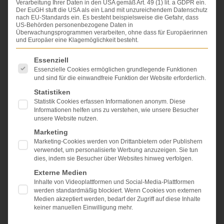
Verarbeitung Ihrer Daten in den USA gemäß Art. 49 (1) lit. a GDPR ein.
Der EuGH stuft die USA als ein Land mit unzureichendem Datenschutz
nach EU-Standards ein. Es besteht beispielsweise die Gefahr, dass
US-Behörden personenbezogene Daten in
Überwachungsprogrammen verarbeiten, ohne dass für Europäerinnen
und Europäer eine Klagemöglichkeit besteht.
Es folgt eine Liste der Service-Gruppen, für die eine Einwi
Essenziell
Essenzielle Cookies ermöglichen grundlegende Funktionen
und sind für die einwandfreie Funktion der Website erforderlich.
Statistiken
Statistik Cookies erfassen Informationen anonym. Diese
In dem am 19.07.2016 ergangenen Urteil (VI ZR 75/15)
Informationen helfen uns zu verstehen, wie unsere Besucher
nimmt der Bundesgerichtshof (BGH) zu grundlegenden
unsere Website nutzen.
Fragen des Selbstbestimmungsrechts Stellung.
Marketing
Der Patient hatte sich an der Hand operieren lassen.
Marketing-Cookies werden von Drittanbietern oder Publishern
Vertraglich vereinbart war Chefarztbehandlung;
verwendet, um personalisierte Werbung anzuzeigen. Sie tun
bekommen hat er Oberarztbehandlung. Die Hand war
dies, indem sie Besucher über Websites hinweg verfolgen.
nach der Operation dauerhaft schwer geschädigt.
Externe Medien
Fest steht: Für die vom Oberarzt durchgeführte Operation
Inhalte von Videoplattformen und Social-Media-Plattformen
werden standardmäßig blockiert. Wenn Cookies von externen
gab es keine Einwilligung.
Medien akzeptiert werden, bedarf der Zugriff auf diese Inhalte
Daraus folgert der BGH, dass eine Einwilligung in eine
keiner manuellen Einwilligung mehr.
andere (alternative) Behandlung nicht eingewendet
werden kann, weil das auf verfassungsrechtliche