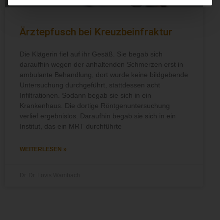
Ärztepfusch bei Kreuzbeinfraktur
Die Klägerin fiel auf ihr Gesäß. Sie begab sich
daraufhin wegen der anhaltenden Schmerzen erst in
ambulante Behandlung, dort wurde keine bildgebende
Untersuchung durchgeführt, stattdessen acht
Infiltrationen. Sodann begab sie sich in ein
Krankenhaus. Die dortige Röntgenuntersuchung
verlief ergebnislos. Daraufhin begab sie sich in ein
Institut, das ein MRT durchführte
WEITERLESEN »
Dr. Dr. Lovis Wambach