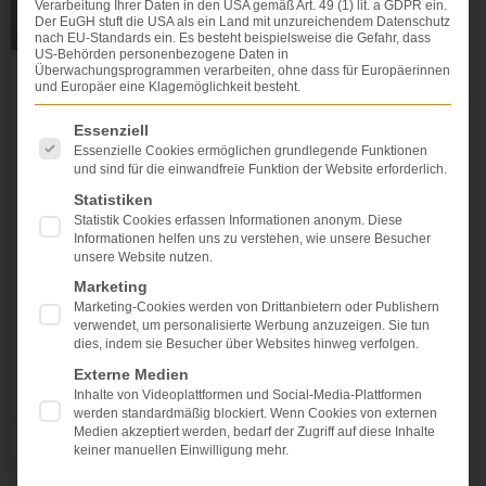
Verarbeitung Ihrer Daten in den USA gemäß Art. 49 (1) lit. a GDPR ein.
Der EuGH stuft die USA als ein Land mit unzureichendem Datenschutz
nach EU-Standards ein. Es besteht beispielsweise die Gefahr, dass
US-Behörden personenbezogene Daten in
Überwachungsprogrammen verarbeiten, ohne dass für Europäerinnen
und Europäer eine Klagemöglichkeit besteht.
Uneingeschränkte Ersatzpflicht für
Zukunftsschäden
Es folgt eine Liste der Service-Gruppen, für die eine Einwi
Essenziell
Essenzielle Cookies ermöglichen grundlegende Funktionen
und sind für die einwandfreie Funktion der Website erforderlich.
Einen durch einen Verkehrsunfall oder einen
Behandlungsfehler Geschädigter hat Anspruch auf
Statistiken
Ersatz seiner zukünftigen Schäden. Es besteht aber
Statistik Cookies erfassen Informationen anonym. Diese
Informationen helfen uns zu verstehen, wie unsere Besucher
die Gefahr, dass Verjährung eintritt und solche
unsere Website nutzen.
Schäden nicht mehr geltend gemacht werden können.
Marketing
Das gilt es zu verhindern. Zu diesem Zwecke muss
Marketing-Cookies werden von Drittanbietern oder Publishern
der Haftpflichtversicherer den Anspruch entweder in
verwendet, um personalisierte Werbung anzuzeigen. Sie tun
einer Weise anerkennen
dies, indem sie Besucher über Websites hinweg verfolgen.
Externe Medien
WEITERLESEN »
Inhalte von Videoplattformen und Social-Media-Plattformen
werden standardmäßig blockiert. Wenn Cookies von externen
Medien akzeptiert werden, bedarf der Zugriff auf diese Inhalte
Dr. Dr. Lovis Wambach
keiner manuellen Einwilligung mehr.