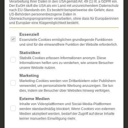
Verarbeitung Ihrer Daten in den USA gemäß Art. 49 (1) lit. a GDPR ein.
Erfahrung im Arzthaftungsrecht, bei Unfallfolgen und
Der EuGH stuft die USA als ein Land mit unzureichendem Datenschutz
bei der Durchsetzung von Schmerzensgeld- und
nach EU-Standards ein. Es besteht beispielsweise die Gefahr, dass
Schadensersatzansprüchen.
US-Behörden personenbezogene Daten in
Ihr Recht steht für uns
Überwachungsprogrammen verarbeiten, ohne dass für Europäerinnen
im Mittelpunkt.
und Europäer eine Klagemöglichkeit besteht.
Mehr erfahren:
Es folgt eine Liste der Service-Gruppen, für die eine Einwi
Essenziell
Unsere Kanzlei
Essenzielle Cookies ermöglichen grundlegende Funktionen
und sind für die einwandfreie Funktion der Website erforderlich.
Schmerzensgeld
Statistiken
Statistik Cookies erfassen Informationen anonym. Diese
Kostenlose Erstberatung
Informationen helfen uns zu verstehen, wie unsere Besucher
unsere Website nutzen.
Marketing
Marketing-Cookies werden von Drittanbietern oder Publishern
verwendet, um personalisierte Werbung anzuzeigen. Sie tun
dies, indem sie Besucher über Websites hinweg verfolgen.
Externe Medien
Inhalte von Videoplattformen und Social-Media-Plattformen
werden standardmäßig blockiert. Wenn Cookies von externen
Medien akzeptiert werden, bedarf der Zugriff auf diese Inhalte
keiner manuellen Einwilligung mehr.