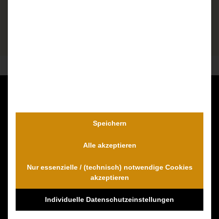
Kontaktieren Sie uns unverbindlich!
Dr. Wambach & Walter
Speichern
0800 0005574 - gebührenfrei
Alle akzeptieren
0421 54 895 10 - Fax
info@schmerzensgeld-spezialisten.de
Nur essenzielle / (technisch) notwendige Cookies
Zum Kontaktformular
akzeptieren
Individuelle Datenschutzeinstellungen
100% Empfehlungen auf Proven-Expert!