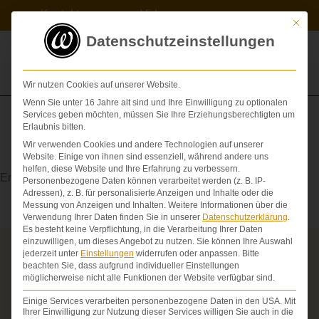
Zum
Kontakt
Videos
Inhalt
Mit die
springen
Datenschutzeinstellungen
Wir nutzen Cookies auf unserer Website.
Wenn Sie unter 16 Jahre alt sind und Ihre Einwilligung zu optionalen
Services geben möchten, müssen Sie Ihre Erziehungsberechtigten um
Erlaubnis bitten.
Wir verwenden Cookies und andere Technologien auf unserer
Rezeptor
Website. Einige von ihnen sind essenziell, während andere uns
helfen, diese Website und Ihre Erfahrung zu verbessern.
Empfangsorgan der Nerven
Personenbezogene Daten können verarbeitet werden (z. B. IP-
Adressen), z. B. für personalisierte Anzeigen und Inhalte oder die
Messung von Anzeigen und Inhalten.
Weitere Informationen über die
Verwendung Ihrer Daten finden Sie in unserer
Datenschutzerklärung
.
Es besteht keine Verpflichtung, in die Verarbeitung Ihrer Daten
einzuwilligen, um dieses Angebot zu nutzen.
Sie können Ihre Auswahl
jederzeit unter
Einstellungen
widerrufen oder anpassen.
Bitte
Über die Schmerzensgeld-Spezialisten
beachten Sie, dass aufgrund individueller Einstellungen
möglicherweise nicht alle Funktionen der Website verfügbar sind.
Seit über 25 Jahren vertreten wir als Fachanwälte
ausschließlich Geschädigte bei schweren
Einige Services verarbeiten personenbezogene Daten in den USA. Mit
Personenschäden. Wir verfügen über ausgewiesene
Ihrer Einwilligung zur Nutzung dieser Services willigen Sie auch in die