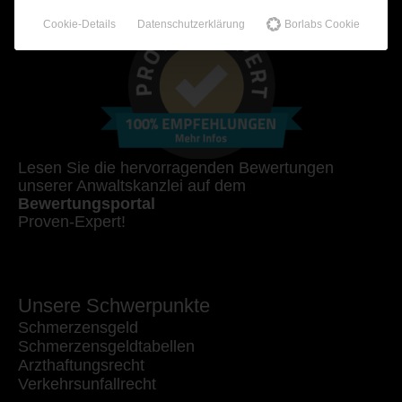
Cookie-Details
Datenschutzerklärung
Borlabs Cookie
Lesen Sie die hervorragenden Bewertungen
unserer Anwaltskanzlei auf dem
Bewertungsportal
Proven-Expert!
Unsere Schwerpunkte
Schmerzensgeld
Schmerzensgeldtabellen
Arzthaftungsrecht
Verkehrsunfallrecht