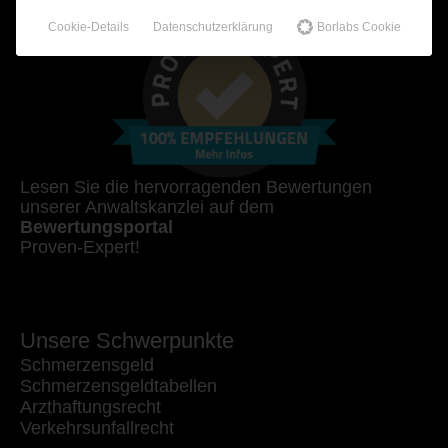
Cookie-Details
Datenschutzerklärung
Borlabs Cookie
Lesen Sie die hervorragenden Bewertungen
unserer Anwaltskanzlei auf dem
Bewertungsportal
Proven-Expert!
Unsere Schwerpunkte
Schmerzensgeld
Schmerzensgeldtabellen
Arzthaftungsrecht
Verkehrsunfallrecht