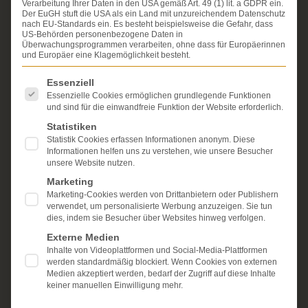
Verarbeitung Ihrer Daten in den USA gemäß Art. 49 (1) lit. a GDPR ein.
Erfahrung im Arzthaftungsrecht, bei Unfallfolgen und
Der EuGH stuft die USA als ein Land mit unzureichendem Datenschutz
bei der Durchsetzung von Schmerzensgeld- und
nach EU-Standards ein. Es besteht beispielsweise die Gefahr, dass
Schadensersatzansprüchen.
US-Behörden personenbezogene Daten in
Ihr Recht steht für uns
Überwachungsprogrammen verarbeiten, ohne dass für Europäerinnen
im Mittelpunkt.
und Europäer eine Klagemöglichkeit besteht.
Mehr erfahren:
Es folgt eine Liste der Service-Gruppen, für die eine Einwi
Essenziell
Unsere Kanzlei
Essenzielle Cookies ermöglichen grundlegende Funktionen
und sind für die einwandfreie Funktion der Website erforderlich.
Schmerzensgeld
Statistiken
Statistik Cookies erfassen Informationen anonym. Diese
Kostenlose Erstberatung
Informationen helfen uns zu verstehen, wie unsere Besucher
unsere Website nutzen.
Marketing
Marketing-Cookies werden von Drittanbietern oder Publishern
verwendet, um personalisierte Werbung anzuzeigen. Sie tun
dies, indem sie Besucher über Websites hinweg verfolgen.
Externe Medien
Inhalte von Videoplattformen und Social-Media-Plattformen
werden standardmäßig blockiert. Wenn Cookies von externen
Medien akzeptiert werden, bedarf der Zugriff auf diese Inhalte
keiner manuellen Einwilligung mehr.