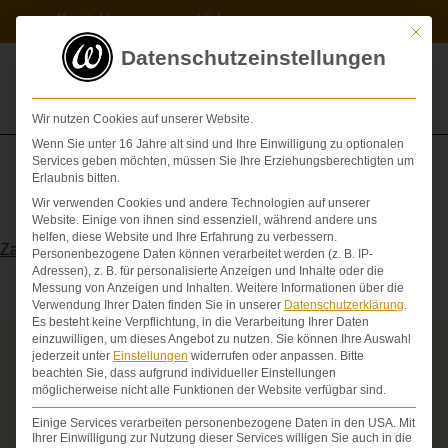
Zum
Kontakt
Videos
Inhalt
Mit die
springen
Datenschutzeinstellungen
Wir nutzen Cookies auf unserer Website.
Wenn Sie unter 16 Jahre alt sind und Ihre Einwilligung zu optionalen
Services geben möchten, müssen Sie Ihre Erziehungsberechtigten um
Erlaubnis bitten.
Wir verwenden Cookies und andere Technologien auf unserer
Dens
Website. Einige von ihnen sind essenziell, während andere uns
helfen, diese Website und Ihre Erfahrung zu verbessern.
Zahn
Personenbezogene Daten können verarbeitet werden (z. B. IP-
Adressen), z. B. für personalisierte Anzeigen und Inhalte oder die
Messung von Anzeigen und Inhalten.
Weitere Informationen über die
Verwendung Ihrer Daten finden Sie in unserer
Datenschutzerklärung
.
Es besteht keine Verpflichtung, in die Verarbeitung Ihrer Daten
einzuwilligen, um dieses Angebot zu nutzen.
Sie können Ihre Auswahl
jederzeit unter
Einstellungen
widerrufen oder anpassen.
Bitte
Über die Schmerzensgeld-Spezialisten
beachten Sie, dass aufgrund individueller Einstellungen
möglicherweise nicht alle Funktionen der Website verfügbar sind.
Seit über 25 Jahren vertreten wir als Fachanwälte
ausschließlich Geschädigte bei schweren
Einige Services verarbeiten personenbezogene Daten in den USA. Mit
Personenschäden. Wir verfügen über ausgewiesene
Ihrer Einwilligung zur Nutzung dieser Services willigen Sie auch in die