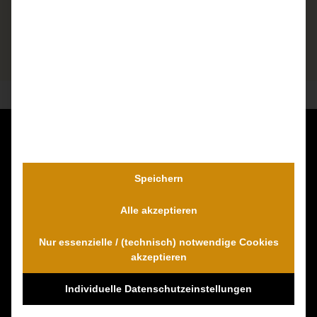
Kontaktieren Sie uns unverbindlich!
Dr. Wambach & Walter
Speichern
0800 0005574 - gebührenfrei
Alle akzeptieren
0421 54 895 10 - Fax
info@schmerzensgeld-spezialisten.de
Nur essenzielle / (technisch) notwendige Cookies
Zum Kontaktformular
akzeptieren
Individuelle Datenschutzeinstellungen
100% Empfehlungen auf Proven-Expert!