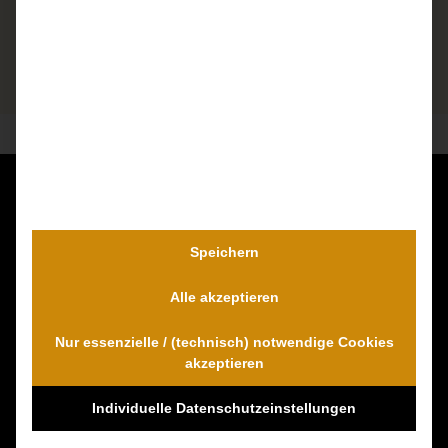
Kontaktieren Sie uns unverbindlich!
Dr. Wambach & Walter
Speichern
0800 0005574 - gebührenfrei
Alle akzeptieren
0421 54 895 10 - Fax
info@schmerzensgeld-spezialisten.de
Nur essenzielle / (technisch) notwendige Cookies
Zum Kontaktformular
akzeptieren
Individuelle Datenschutzeinstellungen
100% Empfehlungen auf Proven-Expert!