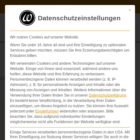
Zum
Kontakt
Videos
Inhalt
Mit die
springen
Datenschutzeinstellungen
Wir nutzen Cookies auf unserer Website.
Wenn Sie unter 16 Jahre alt sind und Ihre Einwilligung zu optionalen
Services geben möchten, müssen Sie Ihre Erziehungsberechtigten um
Erlaubnis bitten.
Wir verwenden Cookies und andere Technologien auf unserer
Dens axis
Website. Einige von ihnen sind essenziell, während andere uns
helfen, diese Website und Ihre Erfahrung zu verbessern.
zahnförmiger Fortsatz des zweiten Halswirbels
Personenbezogene Daten können verarbeitet werden (z. B. IP-
Adressen), z. B. für personalisierte Anzeigen und Inhalte oder die
Messung von Anzeigen und Inhalten.
Weitere Informationen über die
Verwendung Ihrer Daten finden Sie in unserer
Datenschutzerklärung
.
Es besteht keine Verpflichtung, in die Verarbeitung Ihrer Daten
einzuwilligen, um dieses Angebot zu nutzen.
Sie können Ihre Auswahl
jederzeit unter
Einstellungen
widerrufen oder anpassen.
Bitte
Über die Schmerzensgeld-Spezialisten
beachten Sie, dass aufgrund individueller Einstellungen
möglicherweise nicht alle Funktionen der Website verfügbar sind.
Seit über 25 Jahren vertreten wir als Fachanwälte
ausschließlich Geschädigte bei schweren
Einige Services verarbeiten personenbezogene Daten in den USA. Mit
Personenschäden. Wir verfügen über ausgewiesene
Ihrer Einwilligung zur Nutzung dieser Services willigen Sie auch in die