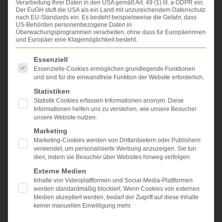
Verarbeitung Ihrer Daten in den USA gemäß Art. 49 (1) lit. a GDPR ein.
Erfahrung im Arzthaftungsrecht, bei Unfallfolgen und
Der EuGH stuft die USA als ein Land mit unzureichendem Datenschutz
bei der Durchsetzung von Schmerzensgeld- und
nach EU-Standards ein. Es besteht beispielsweise die Gefahr, dass
Schadensersatzansprüchen.
US-Behörden personenbezogene Daten in
Ihr Recht steht für uns
Überwachungsprogrammen verarbeiten, ohne dass für Europäerinnen
im Mittelpunkt.
und Europäer eine Klagemöglichkeit besteht.
Mehr erfahren:
Es folgt eine Liste der Service-Gruppen, für die eine Einwi
Essenziell
Unsere Kanzlei
Essenzielle Cookies ermöglichen grundlegende Funktionen
und sind für die einwandfreie Funktion der Website erforderlich.
Schmerzensgeld
Statistiken
Statistik Cookies erfassen Informationen anonym. Diese
Kostenlose Erstberatung
Informationen helfen uns zu verstehen, wie unsere Besucher
unsere Website nutzen.
Marketing
Marketing-Cookies werden von Drittanbietern oder Publishern
verwendet, um personalisierte Werbung anzuzeigen. Sie tun
dies, indem sie Besucher über Websites hinweg verfolgen.
Externe Medien
Inhalte von Videoplattformen und Social-Media-Plattformen
werden standardmäßig blockiert. Wenn Cookies von externen
Medien akzeptiert werden, bedarf der Zugriff auf diese Inhalte
keiner manuellen Einwilligung mehr.