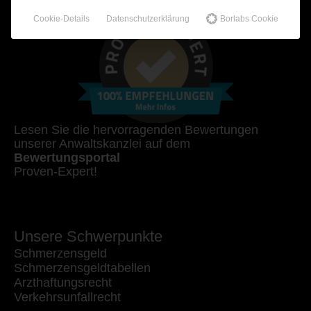
Cookie-Details
Datenschutzerklärung
Borlabs Cookie
Lesen Sie die hervorragenden Bewertungen
unserer Anwaltskanzlei auf dem
Bewertungsportal
Proven-Expert!
Unsere Schwerpunkte
Schmerzensgeld
Schmerzensgeldtabellen
Arzthaftungsrecht
Verkehrsunfallrecht