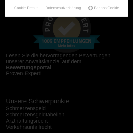
Cookie-Details
Datenschutzerklärung
Borlabs Cookie
Lesen Sie die hervorragenden Bewertungen
unserer Anwaltskanzlei auf dem
Bewertungsportal
Proven-Expert!
Unsere Schwerpunkte
Schmerzensgeld
Schmerzensgeldtabellen
Arzthaftungsrecht
Verkehrsunfallrecht