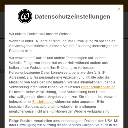
Zum
Kontakt
Videos
Inhalt
Mit die
springen
Datenschutzeinstellungen
Wir nutzen Cookies auf unserer Website.
Wenn Sie unter 16 Jahre alt sind und Ihre Einwilligung zu optionalen
Services geben möchten, müssen Sie Ihre Erziehungsberechtigten um
Erlaubnis bitten.
Wir verwenden Cookies und andere Technologien auf unserer
Denervierung
Website. Einige von ihnen sind essenziell, während andere uns
helfen, diese Website und Ihre Erfahrung zu verbessern.
Entfernung der Nerven eines Organs
Personenbezogene Daten können verarbeitet werden (z. B. IP-
Adressen), z. B. für personalisierte Anzeigen und Inhalte oder die
Messung von Anzeigen und Inhalten.
Weitere Informationen über die
Verwendung Ihrer Daten finden Sie in unserer
Datenschutzerklärung
.
Es besteht keine Verpflichtung, in die Verarbeitung Ihrer Daten
einzuwilligen, um dieses Angebot zu nutzen.
Sie können Ihre Auswahl
jederzeit unter
Einstellungen
widerrufen oder anpassen.
Bitte
Über die Schmerzensgeld-Spezialisten
beachten Sie, dass aufgrund individueller Einstellungen
möglicherweise nicht alle Funktionen der Website verfügbar sind.
Seit über 25 Jahren vertreten wir als Fachanwälte
ausschließlich Geschädigte bei schweren
Einige Services verarbeiten personenbezogene Daten in den USA. Mit
Personenschäden. Wir verfügen über ausgewiesene
Ihrer Einwilligung zur Nutzung dieser Services willigen Sie auch in die