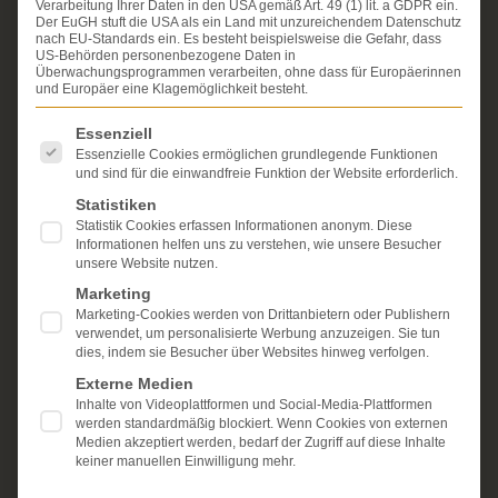
Verarbeitung Ihrer Daten in den USA gemäß Art. 49 (1) lit. a GDPR ein.
Erfahrung im Arzthaftungsrecht, bei Unfallfolgen und
Der EuGH stuft die USA als ein Land mit unzureichendem Datenschutz
bei der Durchsetzung von Schmerzensgeld- und
nach EU-Standards ein. Es besteht beispielsweise die Gefahr, dass
Schadensersatzansprüchen.
US-Behörden personenbezogene Daten in
Ihr Recht steht für uns
Überwachungsprogrammen verarbeiten, ohne dass für Europäerinnen
im Mittelpunkt.
und Europäer eine Klagemöglichkeit besteht.
Mehr erfahren:
Es folgt eine Liste der Service-Gruppen, für die eine Einwi
Essenziell
Unsere Kanzlei
Essenzielle Cookies ermöglichen grundlegende Funktionen
und sind für die einwandfreie Funktion der Website erforderlich.
Schmerzensgeld
Statistiken
Statistik Cookies erfassen Informationen anonym. Diese
Kostenlose Erstberatung
Informationen helfen uns zu verstehen, wie unsere Besucher
unsere Website nutzen.
Marketing
Marketing-Cookies werden von Drittanbietern oder Publishern
verwendet, um personalisierte Werbung anzuzeigen. Sie tun
dies, indem sie Besucher über Websites hinweg verfolgen.
Externe Medien
Inhalte von Videoplattformen und Social-Media-Plattformen
werden standardmäßig blockiert. Wenn Cookies von externen
Medien akzeptiert werden, bedarf der Zugriff auf diese Inhalte
keiner manuellen Einwilligung mehr.