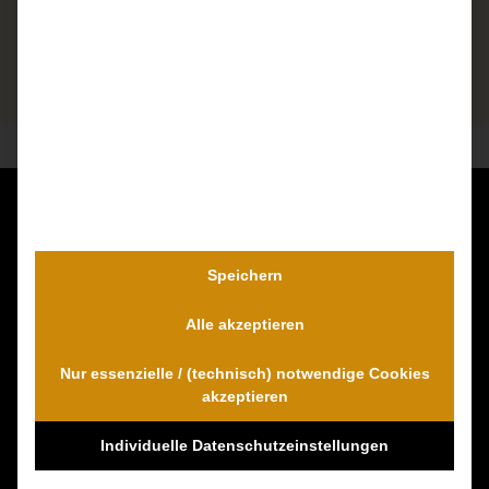
Kontaktieren Sie uns unverbindlich!
Dr. Wambach & Walter
Speichern
0800 0005574 - gebührenfrei
Alle akzeptieren
0421 54 895 10 - Fax
info@schmerzensgeld-spezialisten.de
Nur essenzielle / (technisch) notwendige Cookies
Zum Kontaktformular
akzeptieren
Individuelle Datenschutzeinstellungen
100% Empfehlungen auf Proven-Expert!