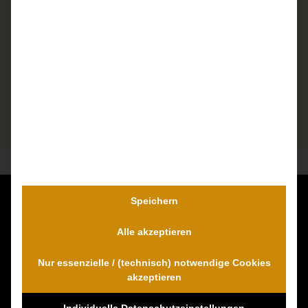
Speichern
Kontaktieren Sie uns unverbindlich!
Alle akzeptieren
Dr. Wambach & Walter
0800 0005574 - gebührenfrei
Nur essenzielle / (technisch) notwendige Cookies
0421 54 895 10 - Fax
akzeptieren
info@schmerzensgeld-spezialisten.de
Individuelle Datenschutzeinstellungen