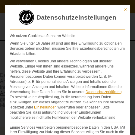
Zum
Kontakt
Videos
Inhalt
Mit die
springen
Datenschutzeinstellungen
Wir nutzen Cookies auf unserer Website.
Wenn Sie unter 16 Jahre alt sind und Ihre Einwilligung zu optionalen
Services geben möchten, müssen Sie Ihre Erziehungsberechtigten um
Erlaubnis bitten.
Wir verwenden Cookies und andere Technologien auf unserer
Arterienverschluss (akuter)
Website. Einige von ihnen sind essenziell, während andere uns
helfen, diese Website und Ihre Erfahrung zu verbessern.
Der komplette Verschluss ist ein Notfall. Wird bei einem
Personenbezogene Daten können verarbeitet werden (z. B. IP-
Arterienverschluss in einer Extremität die Durchblutung nicht
Adressen), z. B. für personalisierte Anzeigen und Inhalte oder die
innerhalb von sechs Stunden wieder hergestellt, droht die
Messung von Anzeigen und Inhalten.
Weitere Informationen über die
Verwendung Ihrer Daten finden Sie in unserer
Datenschutzerklärung
.
Amputation
. Es ist ein schnellstmöglicher Transport in ein
Es besteht keine Verpflichtung, in die Verarbeitung Ihrer Daten
geeignetes Krankenhaus notwendig, auch zur Abklärung der
einzuwilligen, um dieses Angebot zu nutzen.
Sie können Ihre Auswahl
Möglichkeit einer
Lyse
.
jederzeit unter
Einstellungen
widerrufen oder anpassen.
Bitte
beachten Sie, dass aufgrund individueller Einstellungen
möglicherweise nicht alle Funktionen der Website verfügbar sind.
Einige Services verarbeiten personenbezogene Daten in den USA. Mit
Ihrer Einwilligung zur Nutzung dieser Services willigen Sie auch in die