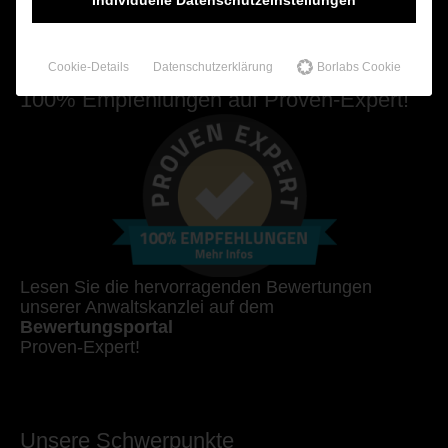
Zum Kontaktformular
Cookie-Details
Datenschutzerklärung
Borlabs Cookie
100% Empfehlungen auf Proven-Expert!
Lesen Sie die hervorragenden Bewertungen
unserer Anwaltskanzlei auf dem
Bewertungsportal
Proven-Expert!
Unsere Schwerpunkte