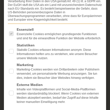
Verarbeitung Ihrer Daten in den USA gemäß Art. 49 (1) lit. a GDPR ein.
Über die Schmerzensgeld-Spezialisten
Der EuGH stuft die USA als ein Land mit unzureichendem Datenschutz
nach EU-Standards ein. Es besteht beispielsweise die Gefahr, dass
Seit über 25 Jahren vertreten wir als Fachanwälte
US-Behörden personenbezogene Daten in
Überwachungsprogrammen verarbeiten, ohne dass für Europäerinnen
ausschließlich Geschädigte bei schweren
und Europäer eine Klagemöglichkeit besteht.
Personenschäden. Wir verfügen über ausgewiesene
Erfahrung im Arzthaftungsrecht, bei Unfallfolgen und
Es folgt eine Liste der Service-Gruppen, für die eine Einwi
Essenziell
bei der Durchsetzung von Schmerzensgeld- und
Essenzielle Cookies ermöglichen grundlegende Funktionen
Schadensersatzansprüchen.
Ihr Recht steht für uns
und sind für die einwandfreie Funktion der Website erforderlich.
im Mittelpunkt.
Statistiken
Mehr erfahren:
Statistik Cookies erfassen Informationen anonym. Diese
Informationen helfen uns zu verstehen, wie unsere Besucher
Unsere Kanzlei
unsere Website nutzen.
Marketing
Schmerzensgeld
Marketing-Cookies werden von Drittanbietern oder Publishern
verwendet, um personalisierte Werbung anzuzeigen. Sie tun
Kostenlose Erstberatung
dies, indem sie Besucher über Websites hinweg verfolgen.
Externe Medien
Inhalte von Videoplattformen und Social-Media-Plattformen
werden standardmäßig blockiert. Wenn Cookies von externen
Medien akzeptiert werden, bedarf der Zugriff auf diese Inhalte
keiner manuellen Einwilligung mehr.