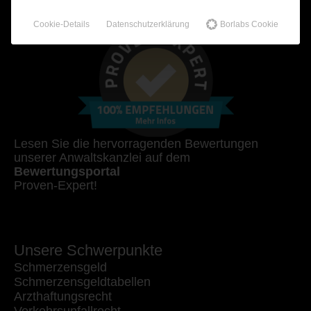
100% Empfehlungen auf Proven-Expert!
Cookie-Details
Datenschutzerklärung
Borlabs Cookie
Lesen Sie die hervorragenden Bewertungen
unserer Anwaltskanzlei auf dem
Bewertungsportal
Proven-Expert!
Unsere Schwerpunkte
Schmerzensgeld
Schmerzensgeldtabellen
Arzthaftungsrecht