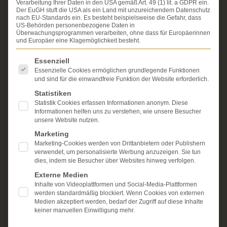
Verarbeitung Ihrer Daten in den USA gemäß Art. 49 (1) lit. a GDPR ein.
Personenschäden. Wir verfügen über ausgewiesene
Der EuGH stuft die USA als ein Land mit unzureichendem Datenschutz
Erfahrung im Arzthaftungsrecht, bei Unfallfolgen und
nach EU-Standards ein. Es besteht beispielsweise die Gefahr, dass
bei der Durchsetzung von Schmerzensgeld- und
US-Behörden personenbezogene Daten in
Überwachungsprogrammen verarbeiten, ohne dass für Europäerinnen
Schadensersatzansprüchen.
Ihr Recht steht für uns
und Europäer eine Klagemöglichkeit besteht.
im Mittelpunkt.
Es folgt eine Liste der Service-Gruppen, für die eine Einwi
Essenziell
Mehr erfahren:
Essenzielle Cookies ermöglichen grundlegende Funktionen
Unsere Kanzlei
und sind für die einwandfreie Funktion der Website erforderlich.
Statistiken
Schmerzensgeld
Statistik Cookies erfassen Informationen anonym. Diese
Informationen helfen uns zu verstehen, wie unsere Besucher
Kostenlose Erstberatung
unsere Website nutzen.
Marketing
Marketing-Cookies werden von Drittanbietern oder Publishern
verwendet, um personalisierte Werbung anzuzeigen. Sie tun
dies, indem sie Besucher über Websites hinweg verfolgen.
Externe Medien
Inhalte von Videoplattformen und Social-Media-Plattformen
werden standardmäßig blockiert. Wenn Cookies von externen
Medien akzeptiert werden, bedarf der Zugriff auf diese Inhalte
keiner manuellen Einwilligung mehr.