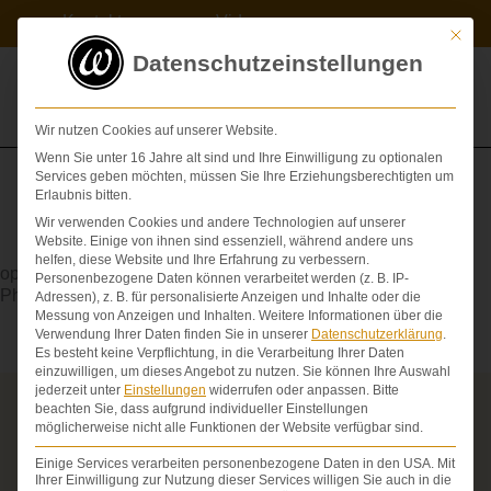
Zum
Kontakt
Videos
Inhalt
Mit die
springen
Datenschutzeinstellungen
Wir nutzen Cookies auf unserer Website.
Wenn Sie unter 16 Jahre alt sind und Ihre Einwilligung zu optionalen
Services geben möchten, müssen Sie Ihre Erziehungsberechtigten um
Erlaubnis bitten.
Wir verwenden Cookies und andere Technologien auf unserer
Amputation
Website. Einige von ihnen sind essenziell, während andere uns
helfen, diese Website und Ihre Erfahrung zu verbessern.
operative Abtrennung eines Körperteils. Siehe auch:
Personenbezogene Daten können verarbeitet werden (z. B. IP-
Phantomschmerz
Adressen), z. B. für personalisierte Anzeigen und Inhalte oder die
Messung von Anzeigen und Inhalten.
Weitere Informationen über die
Verwendung Ihrer Daten finden Sie in unserer
Datenschutzerklärung
.
Es besteht keine Verpflichtung, in die Verarbeitung Ihrer Daten
einzuwilligen, um dieses Angebot zu nutzen.
Sie können Ihre Auswahl
jederzeit unter
Einstellungen
widerrufen oder anpassen.
Bitte
beachten Sie, dass aufgrund individueller Einstellungen
Über die Schmerzensgeld-Spezialisten
möglicherweise nicht alle Funktionen der Website verfügbar sind.
Seit über 25 Jahren vertreten wir als Fachanwälte
Einige Services verarbeiten personenbezogene Daten in den USA. Mit
ausschließlich Geschädigte bei schweren
Ihrer Einwilligung zur Nutzung dieser Services willigen Sie auch in die