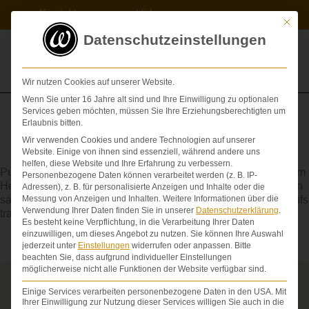
Zum
Kontakt
Videos
Inhalt
Mit die
springen
Datenschutzeinstellungen
Wir nutzen Cookies auf unserer Website.
Wenn Sie unter 16 Jahre alt sind und Ihre Einwilligung zu optionalen
Services geben möchten, müssen Sie Ihre Erziehungsberechtigten um
Erlaubnis bitten.
Wir verwenden Cookies und andere Technologien auf unserer
Arteria
Website. Einige von ihnen sind essenziell, während andere uns
helfen, diese Website und Ihre Erfahrung zu verbessern.
Pulsader, Schlagader, Arterie. Die Arterien führen das Blut vom
Personenbezogene Daten können verarbeitet werden (z. B. IP-
Herzen weg. Die Arterien des Körperkreislaufes transportieren
Adressen), z. B. für personalisierte Anzeigen und Inhalte oder die
sauerstoffreiches (rotes) Blut; die Arterien des Lungenkreislaufs
Messung von Anzeigen und Inhalten.
Weitere Informationen über die
Verwendung Ihrer Daten finden Sie in unserer
Datenschutzerklärung
.
transportieren sauerstoffarmes Blut.
Es besteht keine Verpflichtung, in die Verarbeitung Ihrer Daten
einzuwilligen, um dieses Angebot zu nutzen.
Sie können Ihre Auswahl
jederzeit unter
Einstellungen
widerrufen oder anpassen.
Bitte
beachten Sie, dass aufgrund individueller Einstellungen
möglicherweise nicht alle Funktionen der Website verfügbar sind.
Über die Schmerzensgeld-Spezialisten
Einige Services verarbeiten personenbezogene Daten in den USA. Mit
Ihrer Einwilligung zur Nutzung dieser Services willigen Sie auch in die