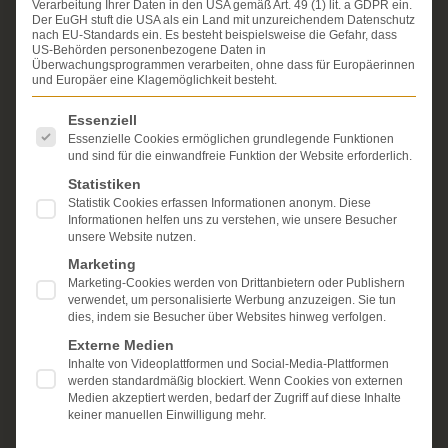
Verarbeitung Ihrer Daten in den USA gemäß Art. 49 (1) lit. a GDPR ein.
Seit über 25 Jahren vertreten wir als Fachanwälte
Der EuGH stuft die USA als ein Land mit unzureichendem Datenschutz
ausschließlich Geschädigte bei schweren
nach EU-Standards ein. Es besteht beispielsweise die Gefahr, dass
Personenschäden. Wir verfügen über ausgewiesene
US-Behörden personenbezogene Daten in
Überwachungsprogrammen verarbeiten, ohne dass für Europäerinnen
Erfahrung im Arzthaftungsrecht, bei Unfallfolgen und
und Europäer eine Klagemöglichkeit besteht.
bei der Durchsetzung von Schmerzensgeld- und
Schadensersatzansprüchen.
Ihr Recht steht für uns
Es folgt eine Liste der Service-Gruppen, für die eine Einwi
Essenziell
im Mittelpunkt.
Essenzielle Cookies ermöglichen grundlegende Funktionen
und sind für die einwandfreie Funktion der Website erforderlich.
Mehr erfahren:
Statistiken
Unsere Kanzlei
Statistik Cookies erfassen Informationen anonym. Diese
Informationen helfen uns zu verstehen, wie unsere Besucher
Schmerzensgeld
unsere Website nutzen.
Marketing
Kostenlose Erstberatung
Marketing-Cookies werden von Drittanbietern oder Publishern
verwendet, um personalisierte Werbung anzuzeigen. Sie tun
dies, indem sie Besucher über Websites hinweg verfolgen.
Externe Medien
Inhalte von Videoplattformen und Social-Media-Plattformen
werden standardmäßig blockiert. Wenn Cookies von externen
Medien akzeptiert werden, bedarf der Zugriff auf diese Inhalte
keiner manuellen Einwilligung mehr.