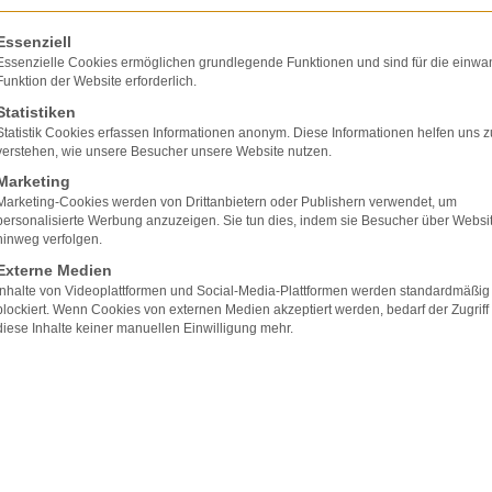
olgt eine Liste der Service-Gruppen, für die eine E
Essenziell
Essenzielle Cookies ermöglichen grundlegende Funktionen und sind für die einwa
Funktion der Website erforderlich.
Statistiken
Statistik Cookies erfassen Informationen anonym. Diese Informationen helfen uns z
verstehen, wie unsere Besucher unsere Website nutzen.
Marketing
Marketing-Cookies werden von Drittanbietern oder Publishern verwendet, um
personalisierte Werbung anzuzeigen. Sie tun dies, indem sie Besucher über Websi
hinweg verfolgen.
Externe Medien
eines Patienten gegen Arzt oder Krankenhaus od
Inhalte von Videoplattformen und Social-Media-Plattformen werden standardmäßig
verjähren gemäß der regelmäßigen Verjährungsfrist
blockiert. Wenn Cookies von externen Medien akzeptiert werden, bedarf der Zugriff
diese Inhalte keiner manuellen Einwilligung mehr.
hädigers. Das Jahr der Kenntnis selbst zählt zwa
n sich innerhalb dieser drei Jahre nicht einigen kan
erden.
ine Versicherung, einen Abschlag zahlt. Wenn hier
er Regel zu einem Neubeginn der regelmäßigen