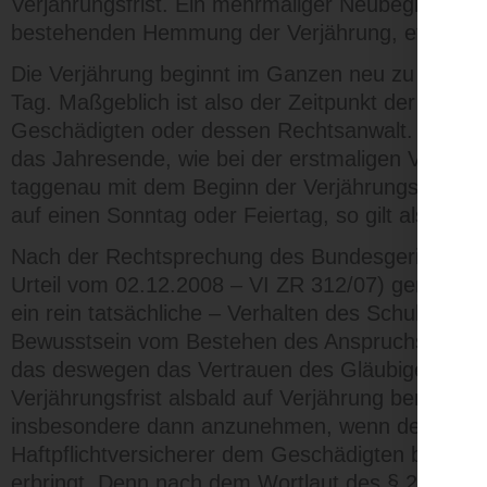
Verjährungsfrist. Ein mehrmaliger Neubeginn ist
bestehenden Hemmung der Verjährung, etwa währ
Die Verjährung beginnt im Ganzen neu zu laufen
Tag. Maßgeblich ist also der Zeitpunkt der Abga
Geschädigten oder dessen Rechtsanwalt. Bei Neub
das Jahresende, wie bei der erstmaligen Verjäh
taggenau mit dem Beginn der Verjährungsfrist nac
auf einen Sonntag oder Feiertag, so gilt als Fris
Nach der Rechtsprechung des Bundesgerichtshof
Urteil vom 02.12.2008 – VI ZR 312/07) genügt fü
ein rein tatsächliche – Verhalten des Schuldner
Bewusstsein vom Bestehen des Anspruchs – weni
das deswegen das Vertrauen des Gläubigers begrü
Verjährungsfrist alsbald auf Verjährung berufen wi
insbesondere dann anzunehmen, wenn der Schädig
Haftpflichtversicherer dem Geschädigten bzw. d
erbringt. Denn nach dem Wortlaut des § 212 Abs.