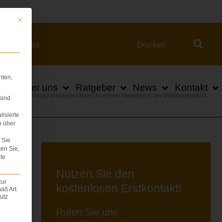
ert.com
Mit diesem Button wird der Dialog geschlossen. Seine Funktionalität ist iden
Videos
Drucken
hten,
n
Über uns
Ratgeber
News
Kontakt
Home
|
Abschlagszahlungen führen zu einem Neubeginn der Verjährungsfrist.
sind
lisierte
n über
Sie
ten Sie,
te
Nutzen Sie den
zur
kostenlosen Erstkontakt!
äß Art.
utz
Rufen Sie uns