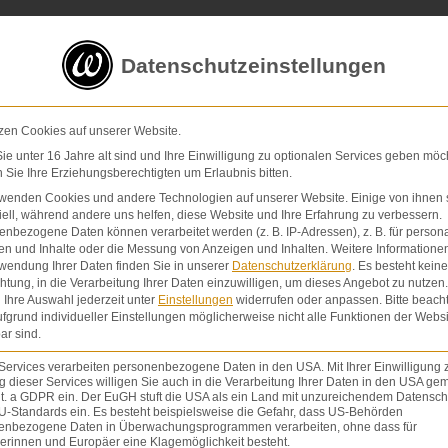
5 von 5 Sternen
in
über 200 Bewertungen auf ProvenExp
Datenschutzeinstellungen
E-Mail
Kontaktformular
zen Cookies auf unserer Website.
e unter 16 Jahre alt sind und Ihre Einwilligung zu optionalen Services geben möc
Sie Ihre Erziehungsberechtigten um Erlaubnis bitten.
Schmerzensgeld & Schadensersatz
Verletzunge
rwenden Cookies und andere Technologien auf unserer Website. Einige von ihnen 
ell, während andere uns helfen, diese Website und Ihre Erfahrung zu verbessern.
nbezogene Daten können verarbeitet werden (z. B. IP-Adressen), z. B. für persona
en und Inhalte oder die Messung von Anzeigen und Inhalten.
Weitere Informatione
wendung Ihrer Daten finden Sie in unserer
Datenschutzerklärung
.
Es besteht keine
chtung, in die Verarbeitung Ihrer Daten einzuwilligen, um dieses Angebot zu nutzen.
er Verjährungsfrist.
Ihre Auswahl jederzeit unter
Einstellungen
widerrufen oder anpassen.
Bitte beach
fgrund individueller Einstellungen möglicherweise nicht alle Funktionen der Websi
ar sind.
UNG
,
VERJÄHRUNG
VON
ROUVEN WALTER
Services verarbeiten personenbezogene Daten in den USA. Mit Ihrer Einwilligung 
 dieser Services willigen Sie auch in die Verarbeitung Ihrer Daten in den USA gem
lit. a GDPR ein. Der EuGH stuft die USA als ein Land mit unzureichendem Datensch
U-Standards ein. Es besteht beispielsweise die Gefahr, dass US-Behörden
enbezogene Daten in Überwachungsprogrammen verarbeiten, ohne dass für
erinnen und Europäer eine Klagemöglichkeit besteht.