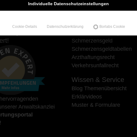
Individuelle Datenschutzeinstellungen
Cookie-Details
Datenschutzerklärung
Borlabs Cookie
hlungen auf
Unsere Schwerpunkte
rt!
Schmerzensgeld
Schmerzensgeldtabellen
Arzthaftungsrecht
Verkehrsunfallrecht
Wissen & Service
Blog Themenübersicht
Erklärvideos
 hervorragenden
Muster & Formulare
nserer Anwaltskanzlei
rtungsportal
!