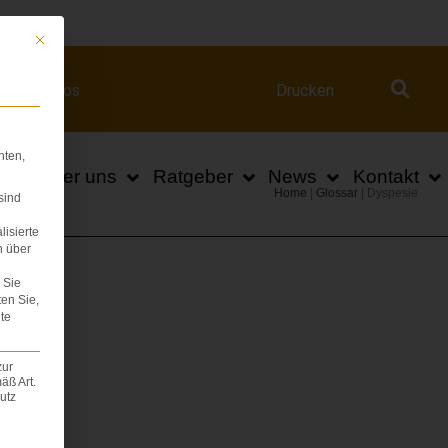
ert.com
Mit diesem Button wird der Dialog geschlossen. Seine Funktionalität ist iden
Videos
Drucken
hten,
n
Über uns
Ratgeber
News
Kontakt
Home
|
Glossar
|
Dyspesie
sind
lisierte
n über
Sie
ten Sie,
te
zur
äß Art.
utz