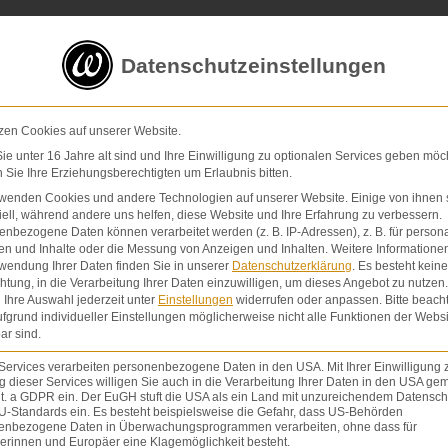
5 von 5 Sternen
in
über 200 Bewertungen auf ProvenExp
Datenschutzeinstellungen
E-Mail
Kontaktformular
zen Cookies auf unserer Website.
e unter 16 Jahre alt sind und Ihre Einwilligung zu optionalen Services geben möc
Sie Ihre Erziehungsberechtigten um Erlaubnis bitten.
Schmerzensgeld & Schadensersatz
Verletzunge
rwenden Cookies und andere Technologien auf unserer Website. Einige von ihnen 
ell, während andere uns helfen, diese Website und Ihre Erfahrung zu verbessern.
nbezogene Daten können verarbeitet werden (z. B. IP-Adressen), z. B. für persona
en und Inhalte oder die Messung von Anzeigen und Inhalten.
Weitere Informatione
wendung Ihrer Daten finden Sie in unserer
Datenschutzerklärung
.
Es besteht keine
chtung, in die Verarbeitung Ihrer Daten einzuwilligen, um dieses Angebot zu nutzen.
Ihre Auswahl jederzeit unter
Einstellungen
widerrufen oder anpassen.
Bitte beach
fgrund individueller Einstellungen möglicherweise nicht alle Funktionen der Websi
ar sind.
Services verarbeiten personenbezogene Daten in den USA. Mit Ihrer Einwilligung 
 dieser Services willigen Sie auch in die Verarbeitung Ihrer Daten in den USA gem
lit. a GDPR ein. Der EuGH stuft die USA als ein Land mit unzureichendem Datensch
U-Standards ein. Es besteht beispielsweise die Gefahr, dass US-Behörden
enbezogene Daten in Überwachungsprogrammen verarbeiten, ohne dass für
erinnen und Europäer eine Klagemöglichkeit besteht.