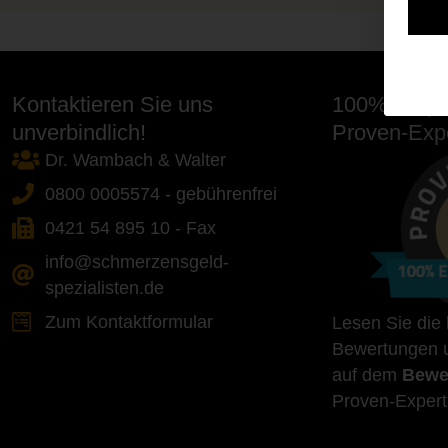
Kontaktieren Sie uns
100% Empfe
unverbindlich!
Proven-Expe
Dr. Wambach & Walter
0800 0005574 - gebührenfrei
0421 54 895 10 - Fax
info@schmerzensgeld-
spezialisten.de
Zum Kontaktformular
Lesen Sie die
Bewertungen u
auf dem
Bewe
Proven-Expert