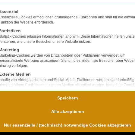
olgt eine Liste der Service-Gruppen, für die eine E
Essenziell
Essenzielle Cookies ermöglichen grundlegende Funktionen und sind für die einwa
Funktion der Website erforderlich.
Statistiken
lte ausschließlich
Statistik Cookies erfassen Informationen anonym. Diese Informationen helfen uns z
ir verfügen über
verstehen, wie unsere Besucher unsere Website nutzen.
bei Unfallfolgen und
Marketing
nd
Marketing-Cookies werden von Drittanbietern oder Publishern verwendet, um
personalisierte Werbung anzuzeigen. Sie tun dies, indem sie Besucher über Websi
für uns im
hinweg verfolgen.
Externe Medien
Inhalte von Videoplattformen und Social-Media-Plattformen werden standardmäßig
blockiert. Wenn Cookies von externen Medien akzeptiert werden, bedarf der Zugriff
diese Inhalte keiner manuellen Einwilligung mehr.
Speichern
Alle akzeptieren
Nur essenzielle / (technisch) notwendige Cookies akzeptieren