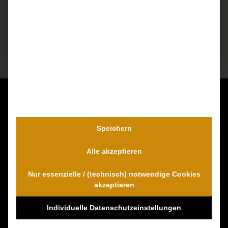
Kontaktieren Sie uns unverbindlich!
Dr. Wambach & Walter
Speichern
0800 0005574 - gebührenfrei
Alle akzeptieren
0421 54 895 10 - Fax
info@schmerzensgeld-spezialisten.de
Nur essenzielle / (technisch) notwendige Cookies
Zum Kontaktformular
akzeptieren
Individuelle Datenschutzeinstellungen
100% Empfehlungen auf Proven-Expert!