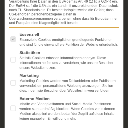
Verarbeitung Ihrer Daten in den USA gemäß Art. 49 (1) lit. a GDPR ein.
Erfahrung im Arzthaftungsrecht, bei Unfallfolgen und
Der EuGH stuft die USA als ein Land mit unzureichendem Datenschutz
bei der Durchsetzung von Schmerzensgeld- und
nach EU-Standards ein. Es besteht beispielsweise die Gefahr, dass
Schadensersatzansprüchen.
US-Behörden personenbezogene Daten in
Ihr Recht steht für uns
Überwachungsprogrammen verarbeiten, ohne dass für Europäerinnen
im Mittelpunkt.
und Europäer eine Klagemöglichkeit besteht.
Mehr erfahren:
Es folgt eine Liste der Service-Gruppen, für die eine Einwi
Essenziell
Unsere Kanzlei
Essenzielle Cookies ermöglichen grundlegende Funktionen
und sind für die einwandfreie Funktion der Website erforderlich.
Schmerzensgeld
Statistiken
Statistik Cookies erfassen Informationen anonym. Diese
Kostenlose Erstberatung
Informationen helfen uns zu verstehen, wie unsere Besucher
unsere Website nutzen.
Marketing
Marketing-Cookies werden von Drittanbietern oder Publishern
verwendet, um personalisierte Werbung anzuzeigen. Sie tun
dies, indem sie Besucher über Websites hinweg verfolgen.
Externe Medien
Inhalte von Videoplattformen und Social-Media-Plattformen
werden standardmäßig blockiert. Wenn Cookies von externen
Medien akzeptiert werden, bedarf der Zugriff auf diese Inhalte
keiner manuellen Einwilligung mehr.