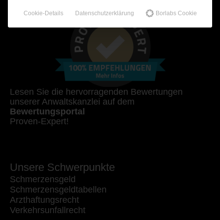
Cookie-Details
Datenschutzerklärung
Borlabs Cookie
Lesen Sie die hervorragenden Bewertungen
unserer Anwaltskanzlei auf dem
Bewertungsportal
Proven-Expert!
Unsere Schwerpunkte
Schmerzensgeld
Schmerzensgeldtabellen
Arzthaftungsrecht
Verkehrsunfallrecht