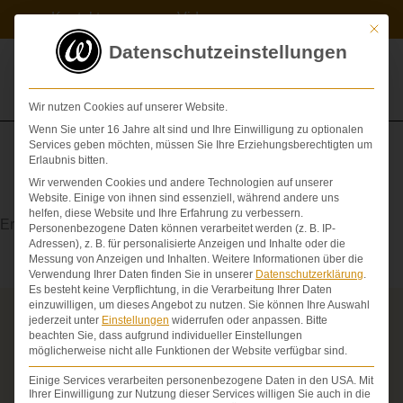
Zum
Kontakt
Videos
Inhalt
Mit die
springen
Datenschutzeinstellungen
Wir nutzen Cookies auf unserer Website.
Wenn Sie unter 16 Jahre alt sind und Ihre Einwilligung zu optionalen
Services geben möchten, müssen Sie Ihre Erziehungsberechtigten um
Erlaubnis bitten.
Wir verwenden Cookies und andere Technologien auf unserer
Meniskophatie
Website. Einige von ihnen sind essenziell, während andere uns
helfen, diese Website und Ihre Erfahrung zu verbessern.
Erkrankung des
Meniskus
(Knorpel des Kniegelenks)
Personenbezogene Daten können verarbeitet werden (z. B. IP-
Adressen), z. B. für personalisierte Anzeigen und Inhalte oder die
Messung von Anzeigen und Inhalten.
Weitere Informationen über die
Verwendung Ihrer Daten finden Sie in unserer
Datenschutzerklärung
.
Es besteht keine Verpflichtung, in die Verarbeitung Ihrer Daten
einzuwilligen, um dieses Angebot zu nutzen.
Sie können Ihre Auswahl
jederzeit unter
Einstellungen
widerrufen oder anpassen.
Bitte
Über die Schmerzensgeld-Spezialisten
beachten Sie, dass aufgrund individueller Einstellungen
möglicherweise nicht alle Funktionen der Website verfügbar sind.
Seit über 25 Jahren vertreten wir als Fachanwälte
ausschließlich Geschädigte bei schweren
Einige Services verarbeiten personenbezogene Daten in den USA. Mit
Personenschäden. Wir verfügen über ausgewiesene
Ihrer Einwilligung zur Nutzung dieser Services willigen Sie auch in die