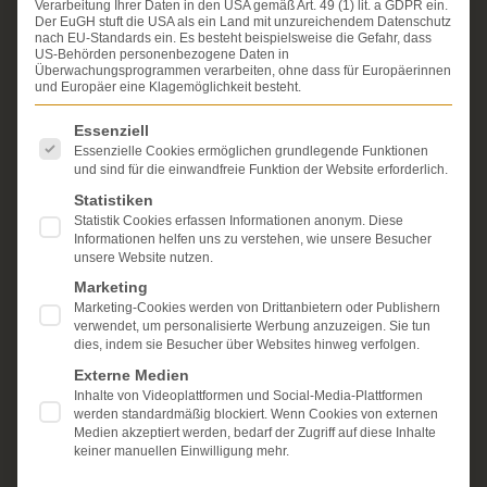
Verarbeitung Ihrer Daten in den USA gemäß Art. 49 (1) lit. a GDPR ein.
Über die Schmerzensgeld-Spezialisten
Der EuGH stuft die USA als ein Land mit unzureichendem Datenschutz
nach EU-Standards ein. Es besteht beispielsweise die Gefahr, dass
Seit über 25 Jahren vertreten wir als Fachanwälte
US-Behörden personenbezogene Daten in
Überwachungsprogrammen verarbeiten, ohne dass für Europäerinnen
ausschließlich Geschädigte bei schweren
und Europäer eine Klagemöglichkeit besteht.
Personenschäden. Wir verfügen über ausgewiesene
Erfahrung im Arzthaftungsrecht, bei Unfallfolgen und
Es folgt eine Liste der Service-Gruppen, für die eine Einwi
Essenziell
bei der Durchsetzung von Schmerzensgeld- und
Essenzielle Cookies ermöglichen grundlegende Funktionen
Schadensersatzansprüchen.
Ihr Recht steht für uns
und sind für die einwandfreie Funktion der Website erforderlich.
im Mittelpunkt.
Statistiken
Mehr erfahren:
Statistik Cookies erfassen Informationen anonym. Diese
Informationen helfen uns zu verstehen, wie unsere Besucher
Unsere Kanzlei
unsere Website nutzen.
Marketing
Schmerzensgeld
Marketing-Cookies werden von Drittanbietern oder Publishern
verwendet, um personalisierte Werbung anzuzeigen. Sie tun
Kostenlose Erstberatung
dies, indem sie Besucher über Websites hinweg verfolgen.
Externe Medien
Inhalte von Videoplattformen und Social-Media-Plattformen
werden standardmäßig blockiert. Wenn Cookies von externen
Medien akzeptiert werden, bedarf der Zugriff auf diese Inhalte
keiner manuellen Einwilligung mehr.