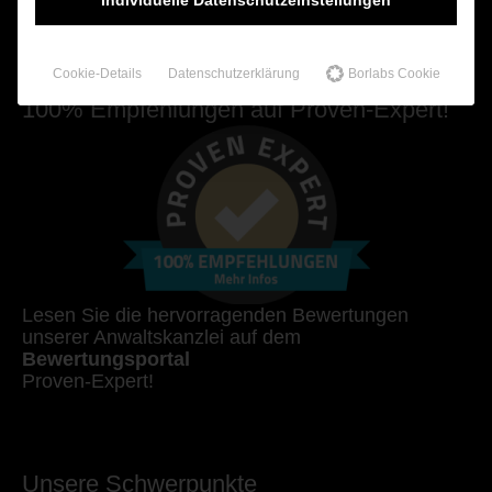
Zum Kontaktformular
Cookie-Details
Datenschutzerklärung
Borlabs Cookie
100% Empfehlungen auf Proven-Expert!
Lesen Sie die hervorragenden Bewertungen
unserer Anwaltskanzlei auf dem
Bewertungsportal
Proven-Expert!
Unsere Schwerpunkte