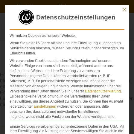
Zum
Kontakt
Videos
Inhalt
Mit die
springen
Datenschutzeinstellungen
Wir nutzen Cookies auf unserer Website.
Wenn Sie unter 16 Jahre alt sind und Ihre Einwilligung zu optionalen
Services geben möchten, müssen Sie Ihre Erziehungsberechtigten um
Erlaubnis bitten.
Wir verwenden Cookies und andere Technologien auf unserer
Meningitis
Website. Einige von ihnen sind essenziell, während andere uns
helfen, diese Website und Ihre Erfahrung zu verbessern.
Entzündung der Hirn- oder Rückenmarkshaut. Schon bei
Personenbezogene Daten können verarbeitet werden (z. B. IP-
bloßem Verdacht auf M. muss eine notfallmäßige Einweisung
Adressen), z. B. für personalisierte Anzeigen und Inhalte oder die
erfolgen, da es sich um eine potentiell lebensbedrohliche
Messung von Anzeigen und Inhalten.
Weitere Informationen über die
Verwendung Ihrer Daten finden Sie in unserer
Datenschutzerklärung
.
Erkrankung handelt. Keinesfalls darf die gebotene
Es besteht keine Verpflichtung, in die Verarbeitung Ihrer Daten
Liquordiagnostik unterbleiben. Therapieverzögerungen können
einzuwilligen, um dieses Angebot zu nutzen.
Sie können Ihre Auswahl
die
Prognose
entscheidend verschlechtern.
jederzeit unter
Einstellungen
widerrufen oder anpassen.
Bitte
beachten Sie, dass aufgrund individueller Einstellungen
möglicherweise nicht alle Funktionen der Website verfügbar sind.
Einige Services verarbeiten personenbezogene Daten in den USA. Mit
Ihrer Einwilligung zur Nutzung dieser Services willigen Sie auch in die