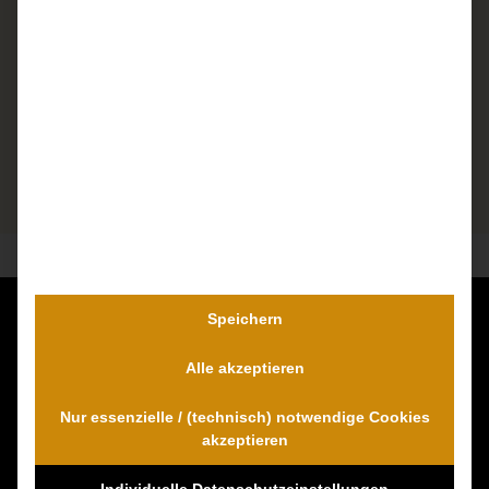
Speichern
Kontaktieren Sie uns unverbindlich!
Alle akzeptieren
Dr. Wambach & Walter
0800 0005574 - gebührenfrei
Nur essenzielle / (technisch) notwendige Cookies
0421 54 895 10 - Fax
akzeptieren
info@schmerzensgeld-spezialisten.de
Individuelle Datenschutzeinstellungen