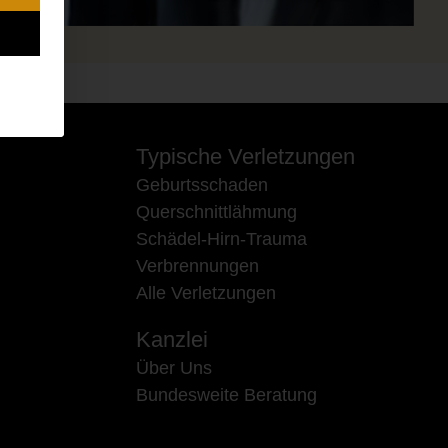
Typische Verletzungen
Geburtsschaden
Querschnittlähmung
Schädel-Hirn-Trauma
Verbrennungen
Alle Verletzungen
Kanzlei
Über Uns
Bundesweite Beratung