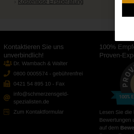
Kostenlose Erstberatung
Kontaktieren Sie uns
100% Empfe
unverbindlich!
Proven-Expe
Dr. Wambach & Walter
0800 0005574 - gebührenfrei
0421 54 895 10 - Fax
info@schmerzensgeld-
spezialisten.de
Zum Kontaktformular
Lesen Sie die
Bewertungen u
auf dem
Bewe