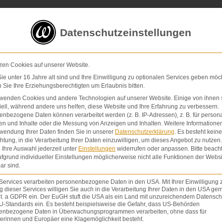
5 von 5 Sternen
in
über 200 Bewertungen auf ProvenExp
Datenschutzeinstellungen
E-Mail
Kontaktformular
zen Cookies auf unserer Website.
e unter 16 Jahre alt sind und Ihre Einwilligung zu optionalen Services geben möc
Sie Ihre Erziehungsberechtigten um Erlaubnis bitten.
Schmerzensgeld & Schadensersatz
Verletzunge
rwenden Cookies und andere Technologien auf unserer Website. Einige von ihnen 
ell, während andere uns helfen, diese Website und Ihre Erfahrung zu verbessern.
nbezogene Daten können verarbeitet werden (z. B. IP-Adressen), z. B. für persona
en und Inhalte oder die Messung von Anzeigen und Inhalten.
Weitere Informatione
wendung Ihrer Daten finden Sie in unserer
Datenschutzerklärung
.
Es besteht keine
chtung, in die Verarbeitung Ihrer Daten einzuwilligen, um dieses Angebot zu nutzen.
Ihre Auswahl jederzeit unter
Einstellungen
widerrufen oder anpassen.
Bitte beach
fgrund individueller Einstellungen möglicherweise nicht alle Funktionen der Websi
ar sind.
Services verarbeiten personenbezogene Daten in den USA. Mit Ihrer Einwilligung 
 dieser Services willigen Sie auch in die Verarbeitung Ihrer Daten in den USA gem
ie („Vollnarkose“). Die Anästhesie wird durch einen
lit. a GDPR ein. Der EuGH stuft die USA als ein Land mit unzureichendem Datensch
U-Standards ein. Es besteht beispielsweise die Gefahr, dass US-Behörden
ar: Überdosierung,
Aspiration
(Eindringen von Mater
enbezogene Daten in Überwachungsprogrammen verarbeiten, ohne dass für
erinnen und Europäer eine Klagemöglichkeit besteht.