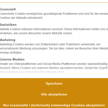
olgt eine Liste der Service-Gruppen, für die eine E
Essenziell
Essenzielle Cookies ermöglichen grundlegende Funktionen und sind für die einwa
Funktion der Website erforderlich.
Statistiken
Statistik Cookies erfassen Informationen anonym. Diese Informationen helfen uns z
verstehen, wie unsere Besucher unsere Website nutzen.
lte ausschließlich
Marketing
ir verfügen über
Marketing-Cookies werden von Drittanbietern oder Publishern verwendet, um
personalisierte Werbung anzuzeigen. Sie tun dies, indem sie Besucher über Websi
bei Unfallfolgen und
hinweg verfolgen.
nd
Externe Medien
für uns im
Inhalte von Videoplattformen und Social-Media-Plattformen werden standardmäßig
blockiert. Wenn Cookies von externen Medien akzeptiert werden, bedarf der Zugriff
diese Inhalte keiner manuellen Einwilligung mehr.
Speichern
Alle akzeptieren
Nur essenzielle / (technisch) notwendige Cookies akzeptieren