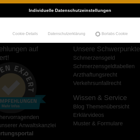
Individuelle Datenschutzeinstellungen
Cookie-Details
Datenschutzerklärung
Borlabs Cookie
hlungen auf
Unsere Schwerpunkte
rt!
Schmerzensgeld
Schmerzensgeldtabellen
Arzthaftungsrecht
Verkehrsunfallrecht
Wissen & Service
Blog Themenübersicht
Erklärvideos
 hervorragenden
Muster & Formulare
nserer Anwaltskanzlei
rtungsportal