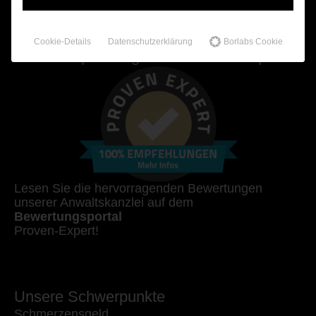
Cookie-Details
Datenschutzerklärung
Borlabs Cookie
100% Empfehlungen auf Proven-Expert!
Lesen Sie die hervorragenden Bewertungen
unserer Anwaltskanzlei auf dem
Bewertungsportal
Proven-Expert!
Unsere Schwerpunkte
Schmerzensgeld