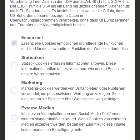
Verarbeitung Ihrer Daten in den USA gemäß Art. 49 (1) lit. a GDPR ein.
Der EuGH stuft die USA als ein Land mit unzureichendem Datenschutz
Seit über 25 Jahren vertreten wir als Fachanwälte
nach EU-Standards ein. Es besteht beispielsweise die Gefahr, dass
ausschließlich Geschädigte bei schweren
US-Behörden personenbezogene Daten in
Überwachungsprogrammen verarbeiten, ohne dass für Europäerinnen
Personenschäden. Wir verfügen über ausgewiesene
und Europäer eine Klagemöglichkeit besteht.
Erfahrung im Arzthaftungsrecht, bei Unfallfolgen und
bei der Durchsetzung von Schmerzensgeld- und
Es folgt eine Liste der Service-Gruppen, für die eine Einwi
Essenziell
Schadensersatzansprüchen.
Ihr Recht steht für uns
Essenzielle Cookies ermöglichen grundlegende Funktionen
im Mittelpunkt.
und sind für die einwandfreie Funktion der Website erforderlich.
Mehr erfahren:
Statistiken
Statistik Cookies erfassen Informationen anonym. Diese
Unsere Kanzlei
Informationen helfen uns zu verstehen, wie unsere Besucher
unsere Website nutzen.
Schmerzensgeld
Marketing
Marketing-Cookies werden von Drittanbietern oder Publishern
Kostenlose Erstberatung
verwendet, um personalisierte Werbung anzuzeigen. Sie tun
dies, indem sie Besucher über Websites hinweg verfolgen.
Externe Medien
Inhalte von Videoplattformen und Social-Media-Plattformen
werden standardmäßig blockiert. Wenn Cookies von externen
Medien akzeptiert werden, bedarf der Zugriff auf diese Inhalte
keiner manuellen Einwilligung mehr.