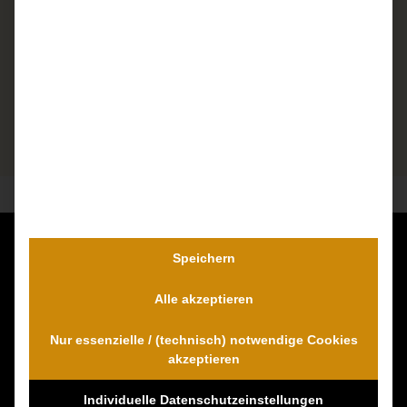
Speichern
Kontaktieren Sie uns unverbindlich!
Dr. Wambach & Walter
Alle akzeptieren
0800 0005574 - gebührenfrei
Nur essenzielle / (technisch) notwendige Cookies
0421 54 895 10 - Fax
akzeptieren
info@schmerzensgeld-spezialisten.de
Individuelle Datenschutzeinstellungen
Zum Kontaktformular