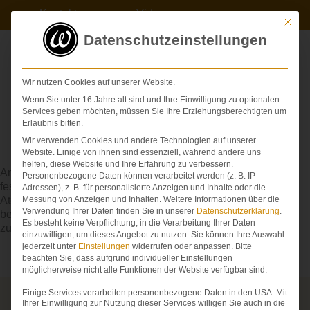
Zum
Kontakt
Videos
Inhalt
Mit die
springen
Datenschutzeinstellungen
Wir nutzen Cookies auf unserer Website.
Wenn Sie unter 16 Jahre alt sind und Ihre Einwilligung zu optionalen
Services geben möchten, müssen Sie Ihre Erziehungsberechtigten um
Erlaubnis bitten.
Wir verwenden Cookies und andere Technologien auf unserer
Aspiration
Website. Einige von ihnen sind essenziell, während andere uns
helfen, diese Website und Ihre Erfahrung zu verbessern.
Ansaugen, Einatmen von Luft oder Flüssigkeit; Eindringen
Personenbezogene Daten können verarbeitet werden (z. B. IP-
fester (etwa Gewebereste) oder flüssiger Stoffe in die
Adressen), z. B. für personalisierte Anzeigen und Inhalte oder die
Atemwege. Wird eine A. während einer Operation nicht
Messung von Anzeigen und Inhalten.
Weitere Informationen über die
Verwendung Ihrer Daten finden Sie in unserer
Datenschutzerklärung
.
bemerkt, können schwerste Gehirnschäden eintreten bis hin
Es besteht keine Verpflichtung, in die Verarbeitung Ihrer Daten
zum apallischen
Syndrom
.
einzuwilligen, um dieses Angebot zu nutzen.
Sie können Ihre Auswahl
jederzeit unter
Einstellungen
widerrufen oder anpassen.
Bitte
beachten Sie, dass aufgrund individueller Einstellungen
möglicherweise nicht alle Funktionen der Website verfügbar sind.
Einige Services verarbeiten personenbezogene Daten in den USA. Mit
Über die Schmerzensgeld-Spezialisten
Ihrer Einwilligung zur Nutzung dieser Services willigen Sie auch in die