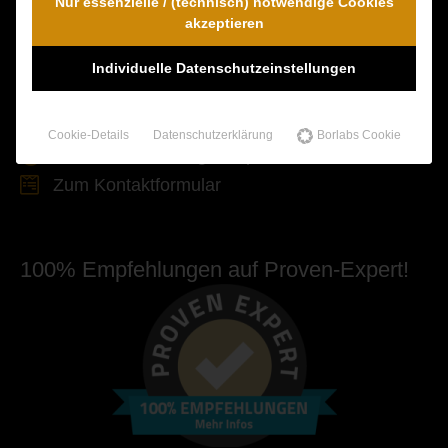
Nur essenzielle / (technisch) notwendige Cookies
akzeptieren
Kontaktieren Sie uns unverbindlich!
Dr. Wambach & Walter
Individuelle Datenschutzeinstellungen
0800 0005574 - gebührenfrei
0421 54 895 10 - Fax
Cookie-Details
Datenschutzerklärung
Borlabs Cookie
info@schmerzensgeld-spezialisten.de
Zum Kontaktformular
100% Empfehlungen auf Proven-Expert!