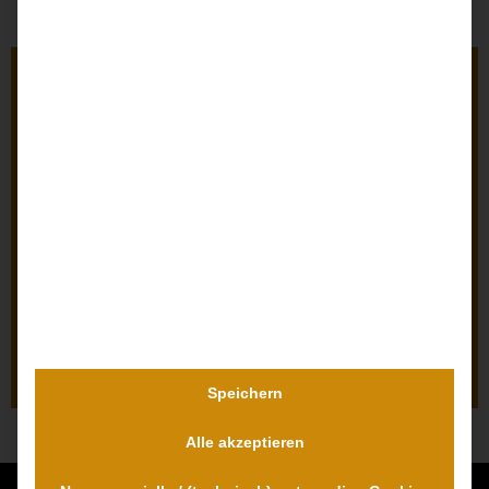
Nutzen Sie den kostenlosen Erstkontakt!
Rufen Sie uns UNVERBINDLICH an oder
mailen
Sie uns. Wir besprechen mit Ihnen die Situation und
geben Ihnen eine grobe Einschätzung.
0800 000 5574
Speichern
Alle akzeptieren