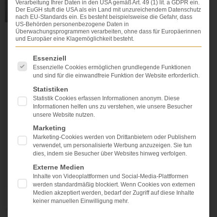
Verarbeitung Ihrer Daten in den USA gemäß Art. 49 (1) lit. a GDPR ein.
Der EuGH stuft die USA als ein Land mit unzureichendem Datenschutz
nach EU-Standards ein. Es besteht beispielsweise die Gefahr, dass
US-Behörden personenbezogene Daten in
Überwachungsprogrammen verarbeiten, ohne dass für Europäerinnen
und Europäer eine Klagemöglichkeit besteht.
Uneingeschränkte Ersatzpflicht für
Zukunftsschäden
Es folgt eine Liste der Service-Gruppen, für die eine Einwi
Essenziell
Essenzielle Cookies ermöglichen grundlegende Funktionen
und sind für die einwandfreie Funktion der Website erforderlich.
Einen durch einen Verkehrsunfall oder einen
Behandlungsfehler Geschädigter hat Anspruch auf
Statistiken
Ersatz seiner zukünftigen Schäden. Es besteht aber
Statistik Cookies erfassen Informationen anonym. Diese
Informationen helfen uns zu verstehen, wie unsere Besucher
die Gefahr, dass Verjährung eintritt und solche
unsere Website nutzen.
Schäden nicht mehr geltend gemacht werden können.
Marketing
Das gilt es zu verhindern. Zu diesem Zwecke muss
Marketing-Cookies werden von Drittanbietern oder Publishern
der Haftpflichtversicherer den Anspruch entweder in
verwendet, um personalisierte Werbung anzuzeigen. Sie tun
einer Weise anerkennen
dies, indem sie Besucher über Websites hinweg verfolgen.
Externe Medien
WEITERLESEN »
Inhalte von Videoplattformen und Social-Media-Plattformen
werden standardmäßig blockiert. Wenn Cookies von externen
Medien akzeptiert werden, bedarf der Zugriff auf diese Inhalte
Dr. Dr. Lovis Wambach
keiner manuellen Einwilligung mehr.