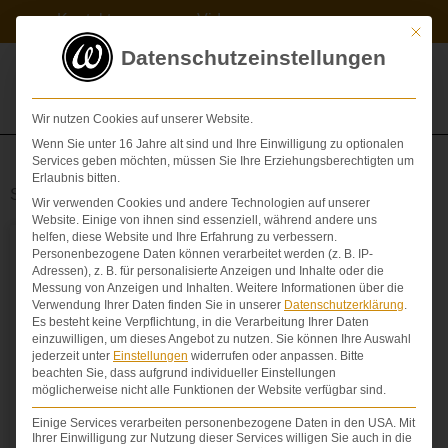
Zum
Kontakt
Videos
Inhalt
Mit die
springen
Datenschutzeinstellungen
Wir nutzen Cookies auf unserer Website.
Wenn Sie unter 16 Jahre alt sind und Ihre Einwilligung zu optionalen
Services geben möchten, müssen Sie Ihre Erziehungsberechtigten um
Erlaubnis bitten.
Schlagwort: Haftungsverteilung
Wir verwenden Cookies und andere Technologien auf unserer
Website. Einige von ihnen sind essenziell, während andere uns
helfen, diese Website und Ihre Erfahrung zu verbessern.
Unfall zwischen Fußgänger und Auto
Personenbezogene Daten können verarbeitet werden (z. B. IP-
Adressen), z. B. für personalisierte Anzeigen und Inhalte oder die
Messung von Anzeigen und Inhalten.
Weitere Informationen über die
Oberlandesgericht Frankfurt, Beschluss vom 08. Juni
Verwendung Ihrer Daten finden Sie in unserer
Datenschutzerklärung
.
2017 – 22 W 3017: Bei einem Verkehrsunfall
Es besteht keine Verpflichtung, in die Verarbeitung Ihrer Daten
einzuwilligen, um dieses Angebot zu nutzen.
Sie können Ihre Auswahl
zwischen einer Fußgängerin und einem Auto kommt
jederzeit unter
Einstellungen
widerrufen oder anpassen.
Bitte
ein vollständiges Zurücktreten der Haftung aus
beachten Sie, dass aufgrund individueller Einstellungen
Betriebsgefahr nur bei grob fahrlässigem Verhalten
möglicherweise nicht alle Funktionen der Website verfügbar sind.
der Fußgängerin in Betracht. Eine Feststellungsklage
Einige Services verarbeiten personenbezogene Daten in den USA. Mit
ist auch dann (stets) zulässig, wenn
Ihrer Einwilligung zur Nutzung dieser Services willigen Sie auch in die
Schadenspositionen schon bezifferbar sind. Die