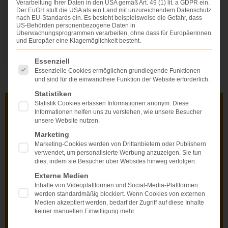
Verarbeitung Ihrer Daten in den USA gemäß Art. 49 (1) lit. a GDPR ein.
Der EuGH stuft die USA als ein Land mit unzureichendem Datenschutz
nach EU-Standards ein. Es besteht beispielsweise die Gefahr, dass
WEITERLESEN »
US-Behörden personenbezogene Daten in
Überwachungsprogrammen verarbeiten, ohne dass für Europäerinnen
und Europäer eine Klagemöglichkeit besteht.
Rouven Walter
Es folgt eine Liste der Service-Gruppen, für die eine Einwi
Essenziell
Essenzielle Cookies ermöglichen grundlegende Funktionen
und sind für die einwandfreie Funktion der Website erforderlich.
Statistiken
Statistik Cookies erfassen Informationen anonym. Diese
Informationen helfen uns zu verstehen, wie unsere Besucher
unsere Website nutzen.
Nutzen Sie den kostenlosen Erstkontakt!
Marketing
Rufen Sie uns UNVERBINDLICH an oder
mailen
Marketing-Cookies werden von Drittanbietern oder Publishern
Sie uns. Wir besprechen mit Ihnen die Situation und
verwendet, um personalisierte Werbung anzuzeigen. Sie tun
dies, indem sie Besucher über Websites hinweg verfolgen.
geben Ihnen eine grobe Einschätzung.
Externe Medien
Inhalte von Videoplattformen und Social-Media-Plattformen
werden standardmäßig blockiert. Wenn Cookies von externen
Medien akzeptiert werden, bedarf der Zugriff auf diese Inhalte
keiner manuellen Einwilligung mehr.
0800 000 5574