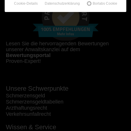
Cookie-Details
Datenschutzerklärung
Borlabs Cookie
Lesen Sie die hervorragenden Bewertungen
unserer Anwaltskanzlei auf dem
Bewertungsportal
Proven-Expert!
Unsere Schwerpunkte
Schmerzensgeld
Schmerzensgeldtabellen
Arzthaftungsrecht
Verkehrsunfallrecht
Wissen & Service