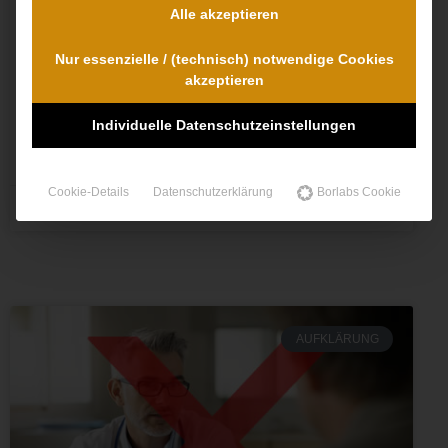
Herzrasen. Im Krankenhaus wurde dann eine
Alle akzeptieren
Katheterablation durchgeführt. Die Behandlung fußt
auf dem Konzept, dass Herzgewebe ausgeschaltet
Nur essenzielle / (technisch) notwendige Cookies
wird, da es falsche elektrische Impulse sendet.
akzeptieren
Hierbei werden gezielt Narben gesetzt, um auf diese
Weise die Weiterleitung der falschen
Individuelle Datenschutzeinstellungen
WEITERLESEN »
Cookie-Details
Datenschutzerklärung
Borlabs Cookie
Dr. Dr. Lovis Wambach
AUFKLÄRUNG