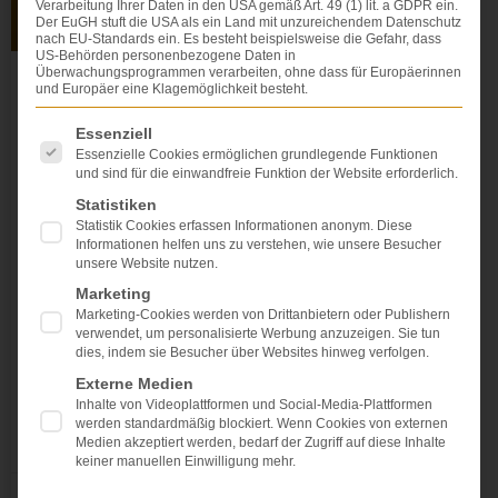
Verarbeitung Ihrer Daten in den USA gemäß Art. 49 (1) lit. a GDPR ein.
Der EuGH stuft die USA als ein Land mit unzureichendem Datenschutz
nach EU-Standards ein. Es besteht beispielsweise die Gefahr, dass
US-Behörden personenbezogene Daten in
Überwachungsprogrammen verarbeiten, ohne dass für Europäerinnen
und Europäer eine Klagemöglichkeit besteht.
Aufklärung vor OP: ist die
Bezeichnung „vereinzelte
Es folgt eine Liste der Service-Gruppen, für die eine Einwi
Essenziell
Zwischenfälle“ bei 20 Prozent
Essenzielle Cookies ermöglichen grundlegende Funktionen
Häufigkeit ok?
und sind für die einwandfreie Funktion der Website erforderlich.
Statistiken
Wird ein Risiko, das in 20 Prozent der Fälle auftritt, als
Statistik Cookies erfassen Informationen anonym. Diese
Informationen helfen uns zu verstehen, wie unsere Besucher
„vereinzelt“ bezeichnet, genügt dies für eine
unsere Website nutzen.
ordnungsgemäße Aufklärung und stellt keine
Verharmlosung dar Nach Bruch bildete sich ein
Marketing
Marketing-Cookies werden von Drittanbietern oder Publishern
Falschgelenk (Pseudarthrose) Der Kläger rutschte
verwendet, um personalisierte Werbung anzuzeigen. Sie tun
aus und brach sich den Oberarm. Dieser musste im
dies, indem sie Besucher über Websites hinweg verfolgen.
Krankenhaus operiert werden. Das Ergebnis der
Externe Medien
Operation
Inhalte von Videoplattformen und Social-Media-Plattformen
werden standardmäßig blockiert. Wenn Cookies von externen
WEITERLESEN »
Medien akzeptiert werden, bedarf der Zugriff auf diese Inhalte
keiner manuellen Einwilligung mehr.