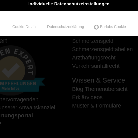
Individuelle Datenschutzeinstellungen
Cookie-Details
Datenschutzerklärung
Borlabs Cookie
hlungen auf
Unsere Schwerpunkte
rt!
Schmerzensgeld
Schmerzensgeldtabellen
Arzthaftungsrecht
Verkehrsunfallrecht
Wissen & Service
Blog Themenübersicht
Erklärvideos
 hervorragenden
Muster & Formulare
nserer Anwaltskanzlei
rtungsportal
!