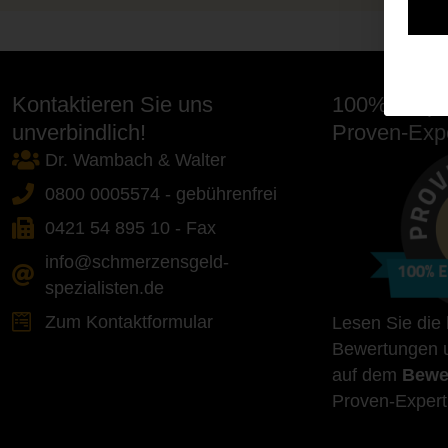
Kontaktieren Sie uns
100% Empfe
unverbindlich!
Proven-Expe
Dr. Wambach & Walter
0800 0005574 - gebührenfrei
0421 54 895 10 - Fax
info@schmerzensgeld-
spezialisten.de
Zum Kontaktformular
Lesen Sie die
Bewertungen u
auf dem
Bewe
Proven-Expert