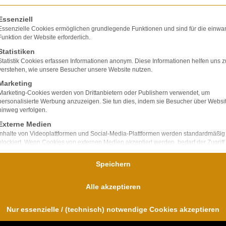
olgt eine Liste der Service-Gruppen, für die eine E
Essenziell
Essenzielle Cookies ermöglichen grundlegende Funktionen und sind für die einwa
Funktion der Website erforderlich.
Statistiken
lte ausschließlich
Statistik Cookies erfassen Informationen anonym. Diese Informationen helfen uns z
ir verfügen über
verstehen, wie unsere Besucher unsere Website nutzen.
bei Unfallfolgen und
Marketing
nd
Marketing-Cookies werden von Drittanbietern oder Publishern verwendet, um
personalisierte Werbung anzuzeigen. Sie tun dies, indem sie Besucher über Websi
für uns im
hinweg verfolgen.
Externe Medien
Inhalte von Videoplattformen und Social-Media-Plattformen werden standardmäßig
blockiert. Wenn Cookies von externen Medien akzeptiert werden, bedarf der Zugriff
diese Inhalte keiner manuellen Einwilligung mehr.
Speichern
Alle akzeptieren
Nur essenzielle / (technisch) notwendige Cookies akzeptieren