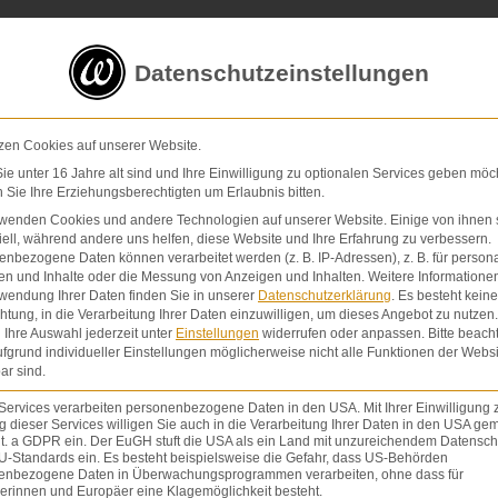
5 von 5 Sternen
in
über 200 Bewertungen auf ProvenExp
Datenschutzeinstellungen
E-Mail
Kontaktformular
zen Cookies auf unserer Website.
e unter 16 Jahre alt sind und Ihre Einwilligung zu optionalen Services geben möc
Sie Ihre Erziehungsberechtigten um Erlaubnis bitten.
Schmerzensgeld & Schadensersatz
Verletzunge
rwenden Cookies und andere Technologien auf unserer Website. Einige von ihnen 
ell, während andere uns helfen, diese Website und Ihre Erfahrung zu verbessern.
nbezogene Daten können verarbeitet werden (z. B. IP-Adressen), z. B. für persona
en und Inhalte oder die Messung von Anzeigen und Inhalten.
Weitere Informatione
wendung Ihrer Daten finden Sie in unserer
Datenschutzerklärung
.
Es besteht keine
chtung, in die Verarbeitung Ihrer Daten einzuwilligen, um dieses Angebot zu nutzen.
Ihre Auswahl jederzeit unter
Einstellungen
widerrufen oder anpassen.
Bitte beach
fgrund individueller Einstellungen möglicherweise nicht alle Funktionen der Websi
ar sind.
Services verarbeiten personenbezogene Daten in den USA. Mit Ihrer Einwilligung 
 dieser Services willigen Sie auch in die Verarbeitung Ihrer Daten in den USA gem
lit. a GDPR ein. Der EuGH stuft die USA als ein Land mit unzureichendem Datensch
U-Standards ein. Es besteht beispielsweise die Gefahr, dass US-Behörden
enbezogene Daten in Überwachungsprogrammen verarbeiten, ohne dass für
erinnen und Europäer eine Klagemöglichkeit besteht.