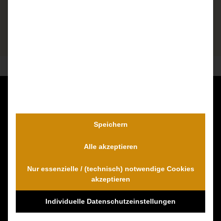
Kontaktieren Sie uns unverbindlich!
Dr. Wambach & Walter
Speichern
0800 0005574 - gebührenfrei
Alle akzeptieren
0421 54 895 10 - Fax
info@schmerzensgeld-spezialisten.de
Nur essenzielle / (technisch) notwendige Cookies
Zum Kontaktformular
akzeptieren
Individuelle Datenschutzeinstellungen
100% Empfehlungen auf Proven-Expert!