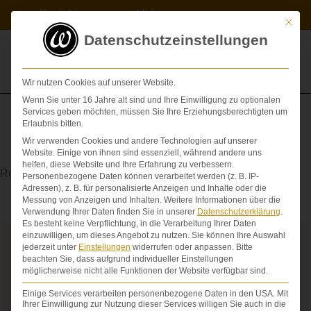
Zum
Kontakt
Videos
Inhalt
Mit die
springen
Datenschutzeinstellungen
Wir nutzen Cookies auf unserer Website.
Wenn Sie unter 16 Jahre alt sind und Ihre Einwilligung zu optionalen
Services geben möchten, müssen Sie Ihre Erziehungsberechtigten um
Erlaubnis bitten.
Wir verwenden Cookies und andere Technologien auf unserer
Spinalkanal
Website. Einige von ihnen sind essenziell, während andere uns
helfen, diese Website und Ihre Erfahrung zu verbessern.
Rückenmarkskanal
Personenbezogene Daten können verarbeitet werden (z. B. IP-
Adressen), z. B. für personalisierte Anzeigen und Inhalte oder die
Messung von Anzeigen und Inhalten.
Weitere Informationen über die
Verwendung Ihrer Daten finden Sie in unserer
Datenschutzerklärung
.
Es besteht keine Verpflichtung, in die Verarbeitung Ihrer Daten
einzuwilligen, um dieses Angebot zu nutzen.
Sie können Ihre Auswahl
jederzeit unter
Einstellungen
widerrufen oder anpassen.
Bitte
Über die Schmerzensgeld-Spezialisten
beachten Sie, dass aufgrund individueller Einstellungen
möglicherweise nicht alle Funktionen der Website verfügbar sind.
Seit über 25 Jahren vertreten wir als Fachanwälte
ausschließlich Geschädigte bei schweren
Einige Services verarbeiten personenbezogene Daten in den USA. Mit
Personenschäden. Wir verfügen über ausgewiesene
Ihrer Einwilligung zur Nutzung dieser Services willigen Sie auch in die