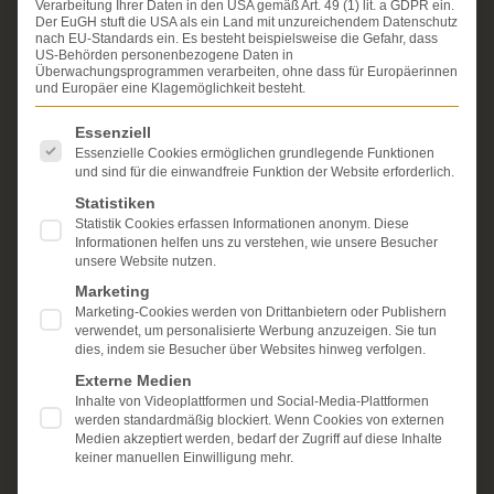
Verarbeitung Ihrer Daten in den USA gemäß Art. 49 (1) lit. a GDPR ein.
Erfahrung im Arzthaftungsrecht, bei Unfallfolgen und
Der EuGH stuft die USA als ein Land mit unzureichendem Datenschutz
bei der Durchsetzung von Schmerzensgeld- und
nach EU-Standards ein. Es besteht beispielsweise die Gefahr, dass
Schadensersatzansprüchen.
US-Behörden personenbezogene Daten in
Ihr Recht steht für uns
Überwachungsprogrammen verarbeiten, ohne dass für Europäerinnen
im Mittelpunkt.
und Europäer eine Klagemöglichkeit besteht.
Mehr erfahren:
Es folgt eine Liste der Service-Gruppen, für die eine Einwi
Essenziell
Unsere Kanzlei
Essenzielle Cookies ermöglichen grundlegende Funktionen
und sind für die einwandfreie Funktion der Website erforderlich.
Schmerzensgeld
Statistiken
Statistik Cookies erfassen Informationen anonym. Diese
Kostenlose Erstberatung
Informationen helfen uns zu verstehen, wie unsere Besucher
unsere Website nutzen.
Marketing
Marketing-Cookies werden von Drittanbietern oder Publishern
verwendet, um personalisierte Werbung anzuzeigen. Sie tun
dies, indem sie Besucher über Websites hinweg verfolgen.
Externe Medien
Inhalte von Videoplattformen und Social-Media-Plattformen
werden standardmäßig blockiert. Wenn Cookies von externen
Medien akzeptiert werden, bedarf der Zugriff auf diese Inhalte
keiner manuellen Einwilligung mehr.