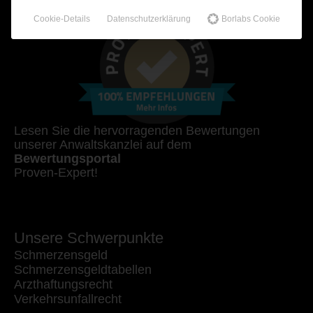
Cookie-Details
Datenschutzerklärung
Borlabs Cookie
Lesen Sie die hervorragenden Bewertungen
unserer Anwaltskanzlei auf dem
Bewertungsportal
Proven-Expert!
Unsere Schwerpunkte
Schmerzensgeld
Schmerzensgeldtabellen
Arzthaftungsrecht
Verkehrsunfallrecht