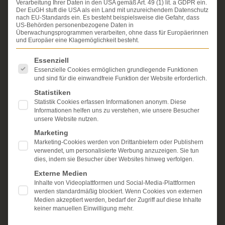
Verarbeitung Ihrer Daten in den USA gemäß Art. 49 (1) lit. a GDPR ein.
Erfahrung im Arzthaftungsrecht, bei Unfallfolgen und
Der EuGH stuft die USA als ein Land mit unzureichendem Datenschutz
bei der Durchsetzung von Schmerzensgeld- und
nach EU-Standards ein. Es besteht beispielsweise die Gefahr, dass
Schadensersatzansprüchen.
US-Behörden personenbezogene Daten in
Ihr Recht steht für uns
Überwachungsprogrammen verarbeiten, ohne dass für Europäerinnen
im Mittelpunkt.
und Europäer eine Klagemöglichkeit besteht.
Mehr erfahren:
Es folgt eine Liste der Service-Gruppen, für die eine Einwi
Essenziell
Unsere Kanzlei
Essenzielle Cookies ermöglichen grundlegende Funktionen
und sind für die einwandfreie Funktion der Website erforderlich.
Schmerzensgeld
Statistiken
Statistik Cookies erfassen Informationen anonym. Diese
Kostenlose Erstberatung
Informationen helfen uns zu verstehen, wie unsere Besucher
unsere Website nutzen.
Marketing
Marketing-Cookies werden von Drittanbietern oder Publishern
verwendet, um personalisierte Werbung anzuzeigen. Sie tun
dies, indem sie Besucher über Websites hinweg verfolgen.
Externe Medien
Inhalte von Videoplattformen und Social-Media-Plattformen
werden standardmäßig blockiert. Wenn Cookies von externen
Medien akzeptiert werden, bedarf der Zugriff auf diese Inhalte
keiner manuellen Einwilligung mehr.