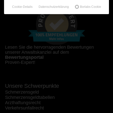
Cookie-Details
Datenschutzerklärung
Borlabs Cookie
Lesen Sie die hervorragenden Bewertungen
unserer Anwaltskanzlei auf dem
Bewertungsportal
Proven-Expert!
Unsere Schwerpunkte
Schmerzensgeld
Schmerzensgeldtabellen
Arzthaftungsrecht
Verkehrsunfallrecht