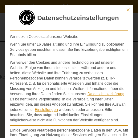
Zum
Kontakt
Videos
Inhalt
Mit die
springen
Datenschutzeinstellungen
Wir nutzen Cookies auf unserer Website.
Wenn Sie unter 16 Jahre alt sind und Ihre Einwilligung zu optionalen
Services geben möchten, müssen Sie Ihre Erziehungsberechtigten um
Erlaubnis bitten.
Wir verwenden Cookies und andere Technologien auf unserer
septisch
Website. Einige von ihnen sind essenziell, während andere uns
helfen, diese Website und Ihre Erfahrung zu verbessern.
keimbehaftet, verseucht mit Keimen
Personenbezogene Daten können verarbeitet werden (z. B. IP-
Adressen), z. B. für personalisierte Anzeigen und Inhalte oder die
Messung von Anzeigen und Inhalten.
Weitere Informationen über die
Verwendung Ihrer Daten finden Sie in unserer
Datenschutzerklärung
.
Es besteht keine Verpflichtung, in die Verarbeitung Ihrer Daten
einzuwilligen, um dieses Angebot zu nutzen.
Sie können Ihre Auswahl
jederzeit unter
Einstellungen
widerrufen oder anpassen.
Bitte
Über die Schmerzensgeld-Spezialisten
beachten Sie, dass aufgrund individueller Einstellungen
möglicherweise nicht alle Funktionen der Website verfügbar sind.
Seit über 25 Jahren vertreten wir als Fachanwälte
ausschließlich Geschädigte bei schweren
Einige Services verarbeiten personenbezogene Daten in den USA. Mit
Personenschäden. Wir verfügen über ausgewiesene
Ihrer Einwilligung zur Nutzung dieser Services willigen Sie auch in die