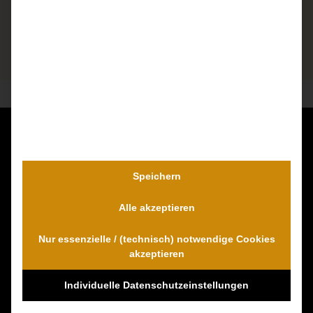
Kontaktieren Sie uns unverbindlich!
Dr. Wambach & Walter
Speichern
0800 0005574 - gebührenfrei
Alle akzeptieren
0421 54 895 10 - Fax
info@schmerzensgeld-spezialisten.de
Nur essenzielle / (technisch) notwendige Cookies
Zum Kontaktformular
akzeptieren
Individuelle Datenschutzeinstellungen
100% Empfehlungen auf Proven-Expert!