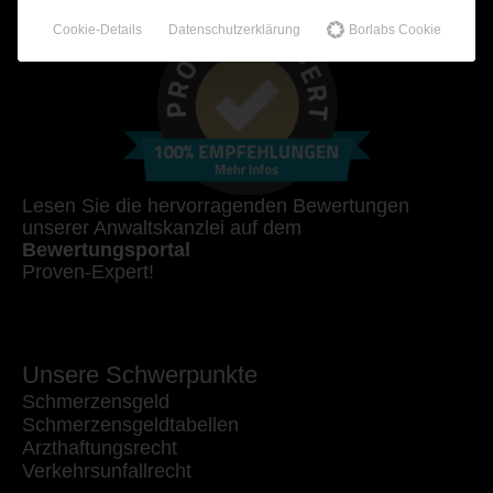
Cookie-Details
Datenschutzerklärung
Borlabs Cookie
Lesen Sie die hervorragenden Bewertungen
unserer Anwaltskanzlei auf dem
Bewertungsportal
Proven-Expert!
Unsere Schwerpunkte
Schmerzensgeld
Schmerzensgeldtabellen
Arzthaftungsrecht
Verkehrsunfallrecht