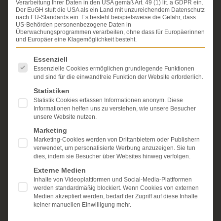
Verarbeitung Ihrer Daten in den USA gemäß Art. 49 (1) lit. a GDPR ein.
Erfahrung im Arzthaftungsrecht, bei Unfallfolgen und
Der EuGH stuft die USA als ein Land mit unzureichendem Datenschutz
bei der Durchsetzung von Schmerzensgeld- und
nach EU-Standards ein. Es besteht beispielsweise die Gefahr, dass
Schadensersatzansprüchen.
US-Behörden personenbezogene Daten in
Ihr Recht steht für uns
Überwachungsprogrammen verarbeiten, ohne dass für Europäerinnen
im Mittelpunkt.
und Europäer eine Klagemöglichkeit besteht.
Mehr erfahren:
Es folgt eine Liste der Service-Gruppen, für die eine Einwi
Essenziell
Unsere Kanzlei
Essenzielle Cookies ermöglichen grundlegende Funktionen
und sind für die einwandfreie Funktion der Website erforderlich.
Schmerzensgeld
Statistiken
Statistik Cookies erfassen Informationen anonym. Diese
Kostenlose Erstberatung
Informationen helfen uns zu verstehen, wie unsere Besucher
unsere Website nutzen.
Marketing
Marketing-Cookies werden von Drittanbietern oder Publishern
verwendet, um personalisierte Werbung anzuzeigen. Sie tun
dies, indem sie Besucher über Websites hinweg verfolgen.
Externe Medien
Inhalte von Videoplattformen und Social-Media-Plattformen
werden standardmäßig blockiert. Wenn Cookies von externen
Medien akzeptiert werden, bedarf der Zugriff auf diese Inhalte
keiner manuellen Einwilligung mehr.