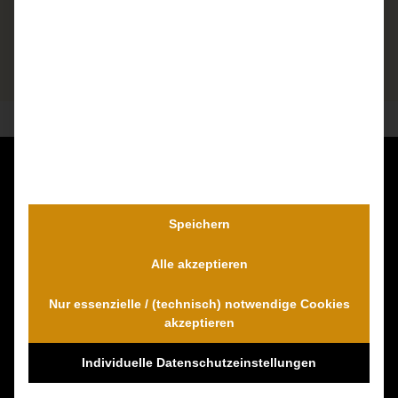
Kontaktieren Sie uns unverbindlich!
Dr. Wambach & Walter
Speichern
0800 0005574 - gebührenfrei
Alle akzeptieren
0421 54 895 10 - Fax
info@schmerzensgeld-spezialisten.de
Nur essenzielle / (technisch) notwendige Cookies
Zum Kontaktformular
akzeptieren
Individuelle Datenschutzeinstellungen
100% Empfehlungen auf Proven-Expert!