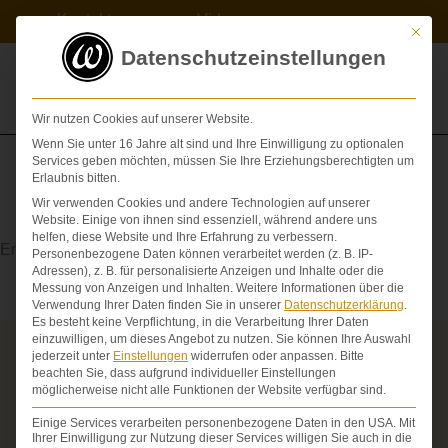
Zum
Kontakt
Videos
Inhalt
Mit die
springen
Datenschutzeinstellungen
Wir nutzen Cookies auf unserer Website.
Wenn Sie unter 16 Jahre alt sind und Ihre Einwilligung zu optionalen
Services geben möchten, müssen Sie Ihre Erziehungsberechtigten um
Erlaubnis bitten.
Wir verwenden Cookies und andere Technologien auf unserer
Sensibilität
Website. Einige von ihnen sind essenziell, während andere uns
helfen, diese Website und Ihre Erfahrung zu verbessern.
Empfindungsfähigkeit
Personenbezogene Daten können verarbeitet werden (z. B. IP-
Adressen), z. B. für personalisierte Anzeigen und Inhalte oder die
Messung von Anzeigen und Inhalten.
Weitere Informationen über die
Verwendung Ihrer Daten finden Sie in unserer
Datenschutzerklärung
.
Es besteht keine Verpflichtung, in die Verarbeitung Ihrer Daten
einzuwilligen, um dieses Angebot zu nutzen.
Sie können Ihre Auswahl
jederzeit unter
Einstellungen
widerrufen oder anpassen.
Bitte
Über die Schmerzensgeld-Spezialisten
beachten Sie, dass aufgrund individueller Einstellungen
möglicherweise nicht alle Funktionen der Website verfügbar sind.
Seit über 25 Jahren vertreten wir als Fachanwälte
ausschließlich Geschädigte bei schweren
Einige Services verarbeiten personenbezogene Daten in den USA. Mit
Personenschäden. Wir verfügen über ausgewiesene
Ihrer Einwilligung zur Nutzung dieser Services willigen Sie auch in die