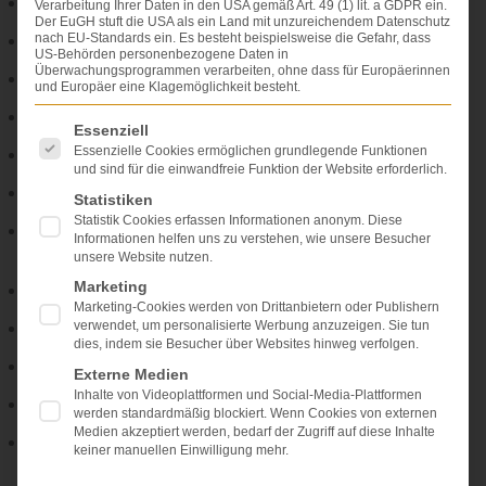
Diabetes
,
Verarbeitung Ihrer Daten in den USA gemäß Art. 49 (1) lit. a GDPR ein.
Der EuGH stuft die USA als ein Land mit unzureichendem Datenschutz
nach EU-Standards ein. Es besteht beispielsweise die Gefahr, dass
drohende oder beginnende
Frühgeburt
,
US-Behörden personenbezogene Daten in
Überwachungsprogrammen verarbeiten, ohne dass für Europäerinnen
frühere Frühgeburten oder Totgeburten,
und Europäer eine Klagemöglichkeit besteht.
höheres Alter der Mutter,
Es folgt eine Liste der Service-Gruppen, für die eine Einwi
Essenziell
Essenzielle Cookies ermöglichen grundlegende Funktionen
organische Erkrankungen,
und sind für die einwandfreie Funktion der Website erforderlich.
schwere Schwangerschaftsanämie (Blutarmut),
Statistiken
Statistik Cookies erfassen Informationen anonym. Diese
Lageanomalien:
Beckenendlage
,
Querlage
(siehe dort);
Informationen helfen uns zu verstehen, wie unsere Besucher
Missverhältnis zwischen kindlichem Kopf und Becken,
unsere Website nutzen.
Marketing
Beckenanomalien,
Marketing-Cookies werden von Drittanbietern oder Publishern
verwendet, um personalisierte Werbung anzuzeigen. Sie tun
Mehrlingsschangerschaft,
dies, indem sie Besucher über Websites hinweg verfolgen.
Adipositas
(siehe dort) = Übergewicht,
Externe Medien
Inhalte von Videoplattformen und Social-Media-Plattformen
Infektionskrankheiten,
werden standardmäßig blockiert. Wenn Cookies von externen
Medien akzeptiert werden, bedarf der Zugriff auf diese Inhalte
Missverhältnis zwischen der Größenzunahme des
Uterus
keiner manuellen Einwilligung mehr.
und der Schwangerschaftsdauer,