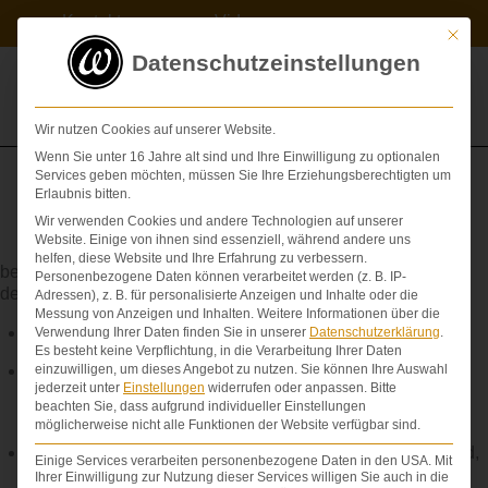
Zum
Kontakt
Videos
Inhalt
Mit die
springen
Datenschutzeinstellungen
Wir nutzen Cookies auf unserer Website.
Wenn Sie unter 16 Jahre alt sind und Ihre Einwilligung zu optionalen
Services geben möchten, müssen Sie Ihre Erziehungsberechtigten um
Erlaubnis bitten.
Wir verwenden Cookies und andere Technologien auf unserer
Risikoschwangerschaft
Website. Einige von ihnen sind essenziell, während andere uns
helfen, diese Website und Ihre Erfahrung zu verbessern.
bezeichnet eine Schwangerschaft, bei der eine Gefährdung
Personenbezogene Daten können verarbeitet werden (z. B. IP-
des Ungeborenen besteht. Risikofaktoren sind etwa:
Adressen), z. B. für personalisierte Anzeigen und Inhalte oder die
Messung von Anzeigen und Inhalten.
Weitere Informationen über die
Gestose
(siehe dort),
Verwendung Ihrer Daten finden Sie in unserer
Datenschutzerklärung
.
Es besteht keine Verpflichtung, in die Verarbeitung Ihrer Daten
Übertragung (ab der 43. Schwangerschaftswoche; die
einzuwilligen, um dieses Angebot zu nutzen.
Sie können Ihre Auswahl
jederzeit unter
Einstellungen
widerrufen oder anpassen.
Bitte
Gefahr liegt in der Funktionsabnahme der Plazenta mit
beachten Sie, dass aufgrund individueller Einstellungen
Entwicklung eines latenten Sauerstoffmangels),
möglicherweise nicht alle Funktionen der Website verfügbar sind.
Inkompatibilität der Blutgruppen zwischen Mutter und Kind,
Einige Services verarbeiten personenbezogene Daten in den USA. Mit
Ihrer Einwilligung zur Nutzung dieser Services willigen Sie auch in die