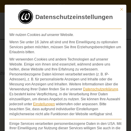
Zum
Kontakt
Videos
Inhalt
Mit die
springen
Datenschutzeinstellungen
Wir nutzen Cookies auf unserer Website.
Wenn Sie unter 16 Jahre alt sind und Ihre Einwilligung zu optionalen
Services geben möchten, müssen Sie Ihre Erziehungsberechtigten um
Erlaubnis bitten.
Wir verwenden Cookies und andere Technologien auf unserer
Residual
Website. Einige von ihnen sind essenziell, während andere uns
helfen, diese Website und Ihre Erfahrung zu verbessern.
zurückbleibend
Personenbezogene Daten können verarbeitet werden (z. B. IP-
Adressen), z. B. für personalisierte Anzeigen und Inhalte oder die
Messung von Anzeigen und Inhalten.
Weitere Informationen über die
Verwendung Ihrer Daten finden Sie in unserer
Datenschutzerklärung
.
Es besteht keine Verpflichtung, in die Verarbeitung Ihrer Daten
einzuwilligen, um dieses Angebot zu nutzen.
Sie können Ihre Auswahl
jederzeit unter
Einstellungen
widerrufen oder anpassen.
Bitte
Über die Schmerzensgeld-Spezialisten
beachten Sie, dass aufgrund individueller Einstellungen
möglicherweise nicht alle Funktionen der Website verfügbar sind.
Seit über 25 Jahren vertreten wir als Fachanwälte
ausschließlich Geschädigte bei schweren
Einige Services verarbeiten personenbezogene Daten in den USA. Mit
Personenschäden. Wir verfügen über ausgewiesene
Ihrer Einwilligung zur Nutzung dieser Services willigen Sie auch in die