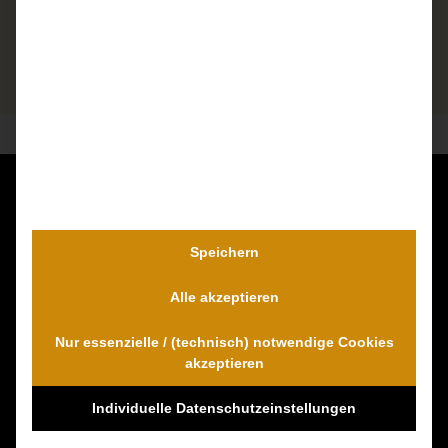
Kontaktieren Sie uns unverbindlich!
Dr. Wambach & Walter
Speichern
0800 0005574 - gebührenfrei
Alle akzeptieren
0421 54 895 10 - Fax
info@schmerzensgeld-spezialisten.de
Nur essenzielle / (technisch) notwendige Cookies
Zum Kontaktformular
akzeptieren
Individuelle Datenschutzeinstellungen
100% Empfehlungen auf Proven-Expert!