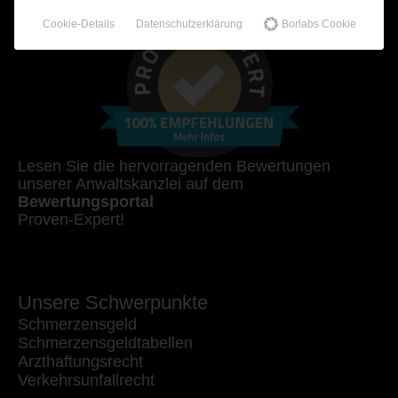
Cookie-Details
Datenschutzerklärung
Borlabs Cookie
Lesen Sie die hervorragenden Bewertungen
unserer Anwaltskanzlei auf dem
Bewertungsportal
Proven-Expert!
Unsere Schwerpunkte
Schmerzensgeld
Schmerzensgeldtabellen
Arzthaftungsrecht
Verkehrsunfallrecht