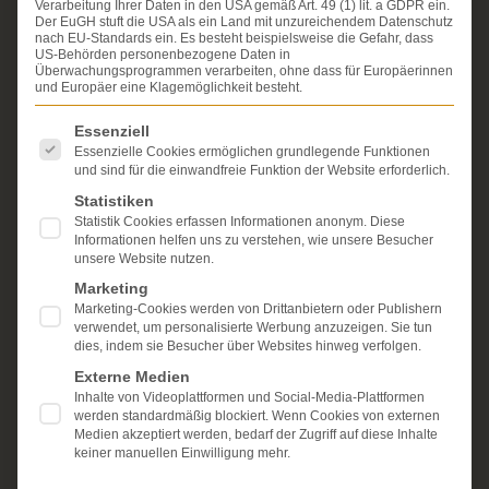
Verarbeitung Ihrer Daten in den USA gemäß Art. 49 (1) lit. a GDPR ein.
Erfahrung im Arzthaftungsrecht, bei Unfallfolgen und
Der EuGH stuft die USA als ein Land mit unzureichendem Datenschutz
bei der Durchsetzung von Schmerzensgeld- und
nach EU-Standards ein. Es besteht beispielsweise die Gefahr, dass
Schadensersatzansprüchen.
US-Behörden personenbezogene Daten in
Ihr Recht steht für uns
Überwachungsprogrammen verarbeiten, ohne dass für Europäerinnen
im Mittelpunkt.
und Europäer eine Klagemöglichkeit besteht.
Mehr erfahren:
Es folgt eine Liste der Service-Gruppen, für die eine Einwi
Essenziell
Unsere Kanzlei
Essenzielle Cookies ermöglichen grundlegende Funktionen
und sind für die einwandfreie Funktion der Website erforderlich.
Schmerzensgeld
Statistiken
Statistik Cookies erfassen Informationen anonym. Diese
Kostenlose Erstberatung
Informationen helfen uns zu verstehen, wie unsere Besucher
unsere Website nutzen.
Marketing
Marketing-Cookies werden von Drittanbietern oder Publishern
verwendet, um personalisierte Werbung anzuzeigen. Sie tun
dies, indem sie Besucher über Websites hinweg verfolgen.
Externe Medien
Inhalte von Videoplattformen und Social-Media-Plattformen
werden standardmäßig blockiert. Wenn Cookies von externen
Medien akzeptiert werden, bedarf der Zugriff auf diese Inhalte
keiner manuellen Einwilligung mehr.