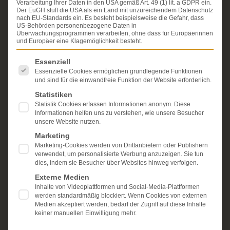
Verarbeitung Ihrer Daten in den USA gemäß Art. 49 (1) lit. a GDPR ein.
Erfahrung im Arzthaftungsrecht, bei Unfallfolgen und
Der EuGH stuft die USA als ein Land mit unzureichendem Datenschutz
bei der Durchsetzung von Schmerzensgeld- und
nach EU-Standards ein. Es besteht beispielsweise die Gefahr, dass
Schadensersatzansprüchen.
US-Behörden personenbezogene Daten in
Ihr Recht steht für uns
Überwachungsprogrammen verarbeiten, ohne dass für Europäerinnen
im Mittelpunkt.
und Europäer eine Klagemöglichkeit besteht.
Mehr erfahren:
Es folgt eine Liste der Service-Gruppen, für die eine Einwi
Essenziell
Unsere Kanzlei
Essenzielle Cookies ermöglichen grundlegende Funktionen
und sind für die einwandfreie Funktion der Website erforderlich.
Schmerzensgeld
Statistiken
Statistik Cookies erfassen Informationen anonym. Diese
Kostenlose Erstberatung
Informationen helfen uns zu verstehen, wie unsere Besucher
unsere Website nutzen.
Marketing
Marketing-Cookies werden von Drittanbietern oder Publishern
verwendet, um personalisierte Werbung anzuzeigen. Sie tun
dies, indem sie Besucher über Websites hinweg verfolgen.
Externe Medien
Inhalte von Videoplattformen und Social-Media-Plattformen
werden standardmäßig blockiert. Wenn Cookies von externen
Medien akzeptiert werden, bedarf der Zugriff auf diese Inhalte
keiner manuellen Einwilligung mehr.