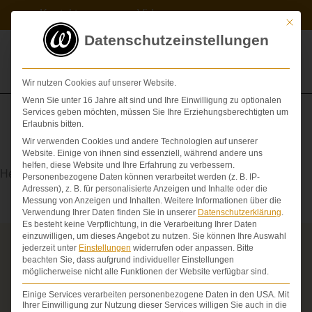
Zum
Kontakt
Videos
Inhalt
Mit die
springen
Datenschutzeinstellungen
Wir nutzen Cookies auf unserer Website.
Wenn Sie unter 16 Jahre alt sind und Ihre Einwilligung zu optionalen
Services geben möchten, müssen Sie Ihre Erziehungsberechtigten um
Erlaubnis bitten.
Wir verwenden Cookies und andere Technologien auf unserer
Resektion
Website. Einige von ihnen sind essenziell, während andere uns
helfen, diese Website und Ihre Erfahrung zu verbessern.
Herausschneiden eines Organs oder Organteils
Personenbezogene Daten können verarbeitet werden (z. B. IP-
Adressen), z. B. für personalisierte Anzeigen und Inhalte oder die
Messung von Anzeigen und Inhalten.
Weitere Informationen über die
Verwendung Ihrer Daten finden Sie in unserer
Datenschutzerklärung
.
Es besteht keine Verpflichtung, in die Verarbeitung Ihrer Daten
einzuwilligen, um dieses Angebot zu nutzen.
Sie können Ihre Auswahl
jederzeit unter
Einstellungen
widerrufen oder anpassen.
Bitte
Über die Schmerzensgeld-Spezialisten
beachten Sie, dass aufgrund individueller Einstellungen
möglicherweise nicht alle Funktionen der Website verfügbar sind.
Seit über 25 Jahren vertreten wir als Fachanwälte
ausschließlich Geschädigte bei schweren
Einige Services verarbeiten personenbezogene Daten in den USA. Mit
Personenschäden. Wir verfügen über ausgewiesene
Ihrer Einwilligung zur Nutzung dieser Services willigen Sie auch in die