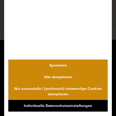
Kontaktieren Sie uns unverbindlich!
Dr. Wambach & Walter
Speichern
0800 0005574 - gebührenfrei
Alle akzeptieren
0421 54 895 10 - Fax
info@schmerzensgeld-spezialisten.de
Nur essenzielle / (technisch) notwendige Cookies
Zum Kontaktformular
akzeptieren
Individuelle Datenschutzeinstellungen
100% Empfehlungen auf Proven-Expert!