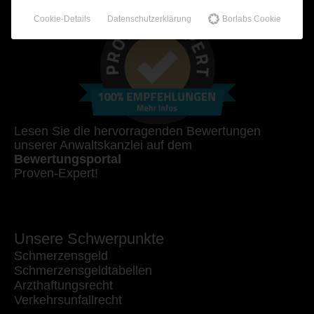
Cookie-Details
Datenschutzerklärung
Borlabs Cookie
Lesen Sie die hervorragenden Bewertungen
unserer Anwaltskanzlei auf dem
Bewertungsportal
Proven-Expert!
Unsere Schwerpunkte
Schmerzensgeld
Schmerzensgeldtabellen
Arzthaftungsrecht
Verkehrsunfallrecht