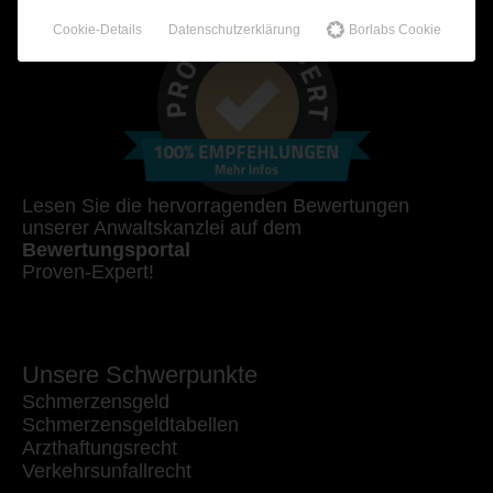
Cookie-Details
Datenschutzerklärung
Borlabs Cookie
Lesen Sie die hervorragenden Bewertungen
unserer Anwaltskanzlei auf dem
Bewertungsportal
Proven-Expert!
Unsere Schwerpunkte
Schmerzensgeld
Schmerzensgeldtabellen
Arzthaftungsrecht
Verkehrsunfallrecht