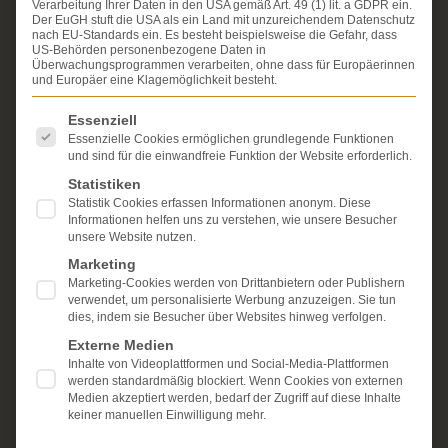
Verarbeitung Ihrer Daten in den USA gemäß Art. 49 (1) lit. a GDPR ein.
Erfahrung im Arzthaftungsrecht, bei Unfallfolgen und
Der EuGH stuft die USA als ein Land mit unzureichendem Datenschutz
bei der Durchsetzung von Schmerzensgeld- und
nach EU-Standards ein. Es besteht beispielsweise die Gefahr, dass
Schadensersatzansprüchen.
US-Behörden personenbezogene Daten in
Ihr Recht steht für uns
Überwachungsprogrammen verarbeiten, ohne dass für Europäerinnen
im Mittelpunkt.
und Europäer eine Klagemöglichkeit besteht.
Mehr erfahren:
Es folgt eine Liste der Service-Gruppen, für die eine Einwi
Essenziell
Unsere Kanzlei
Essenzielle Cookies ermöglichen grundlegende Funktionen
und sind für die einwandfreie Funktion der Website erforderlich.
Schmerzensgeld
Statistiken
Statistik Cookies erfassen Informationen anonym. Diese
Kostenlose Erstberatung
Informationen helfen uns zu verstehen, wie unsere Besucher
unsere Website nutzen.
Marketing
Marketing-Cookies werden von Drittanbietern oder Publishern
verwendet, um personalisierte Werbung anzuzeigen. Sie tun
dies, indem sie Besucher über Websites hinweg verfolgen.
Externe Medien
Inhalte von Videoplattformen und Social-Media-Plattformen
werden standardmäßig blockiert. Wenn Cookies von externen
Medien akzeptiert werden, bedarf der Zugriff auf diese Inhalte
keiner manuellen Einwilligung mehr.