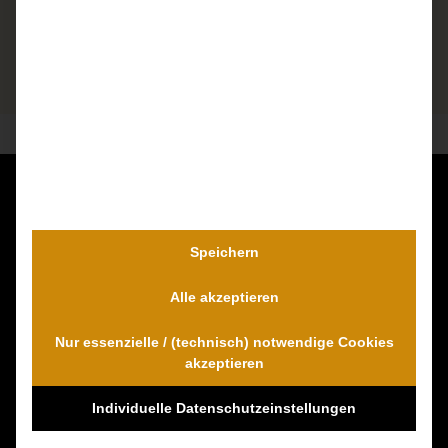
Kontaktieren Sie uns unverbindlich!
Dr. Wambach & Walter
Speichern
0800 0005574 - gebührenfrei
Alle akzeptieren
0421 54 895 10 - Fax
info@schmerzensgeld-spezialisten.de
Nur essenzielle / (technisch) notwendige Cookies
Zum Kontaktformular
akzeptieren
Individuelle Datenschutzeinstellungen
100% Empfehlungen auf Proven-Expert!