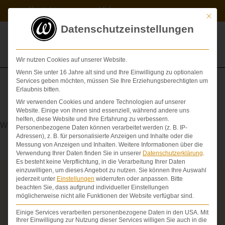
Zum
Kontakt
Videos
Inhalt
Mit die
springen
Datenschutzeinstellungen
Wir nutzen Cookies auf unserer Website.
Wenn Sie unter 16 Jahre alt sind und Ihre Einwilligung zu optionalen
Services geben möchten, müssen Sie Ihre Erziehungsberechtigten um
Erlaubnis bitten.
Wir verwenden Cookies und andere Technologien auf unserer
Reanimation
Website. Einige von ihnen sind essenziell, während andere uns
helfen, diese Website und Ihre Erfahrung zu verbessern.
Wiederbelebung
Personenbezogene Daten können verarbeitet werden (z. B. IP-
Adressen), z. B. für personalisierte Anzeigen und Inhalte oder die
Messung von Anzeigen und Inhalten.
Weitere Informationen über die
Verwendung Ihrer Daten finden Sie in unserer
Datenschutzerklärung
.
Es besteht keine Verpflichtung, in die Verarbeitung Ihrer Daten
einzuwilligen, um dieses Angebot zu nutzen.
Sie können Ihre Auswahl
jederzeit unter
Einstellungen
widerrufen oder anpassen.
Bitte
Über die Schmerzensgeld-Spezialisten
beachten Sie, dass aufgrund individueller Einstellungen
möglicherweise nicht alle Funktionen der Website verfügbar sind.
Seit über 25 Jahren vertreten wir als Fachanwälte
ausschließlich Geschädigte bei schweren
Einige Services verarbeiten personenbezogene Daten in den USA. Mit
Personenschäden. Wir verfügen über ausgewiesene
Ihrer Einwilligung zur Nutzung dieser Services willigen Sie auch in die