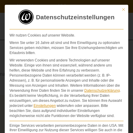
Zum
Kontakt
Videos
Inhalt
Mit die
springen
Datenschutzeinstellungen
Wir nutzen Cookies auf unserer Website.
Wenn Sie unter 16 Jahre alt sind und Ihre Einwilligung zu optionalen
Services geben möchten, müssen Sie Ihre Erziehungsberechtigten um
Erlaubnis bitten.
Wir verwenden Cookies und andere Technologien auf unserer
Postoperativ
Website. Einige von ihnen sind essenziell, während andere uns
helfen, diese Website und Ihre Erfahrung zu verbessern.
nach der Operation
Personenbezogene Daten können verarbeitet werden (z. B. IP-
Adressen), z. B. für personalisierte Anzeigen und Inhalte oder die
Messung von Anzeigen und Inhalten.
Weitere Informationen über die
Verwendung Ihrer Daten finden Sie in unserer
Datenschutzerklärung
.
Es besteht keine Verpflichtung, in die Verarbeitung Ihrer Daten
einzuwilligen, um dieses Angebot zu nutzen.
Sie können Ihre Auswahl
jederzeit unter
Einstellungen
widerrufen oder anpassen.
Bitte
Über die Schmerzensgeld-Spezialisten
beachten Sie, dass aufgrund individueller Einstellungen
möglicherweise nicht alle Funktionen der Website verfügbar sind.
Seit über 25 Jahren vertreten wir als Fachanwälte
ausschließlich Geschädigte bei schweren
Einige Services verarbeiten personenbezogene Daten in den USA. Mit
Personenschäden. Wir verfügen über ausgewiesene
Ihrer Einwilligung zur Nutzung dieser Services willigen Sie auch in die