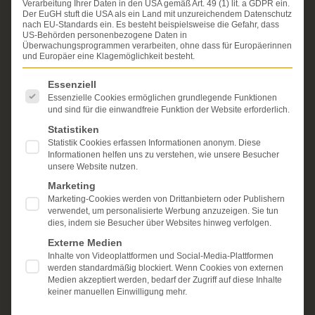
Verarbeitung Ihrer Daten in den USA gemäß Art. 49 (1) lit. a GDPR ein.
Erfahrung im Arzthaftungsrecht, bei Unfallfolgen und
Der EuGH stuft die USA als ein Land mit unzureichendem Datenschutz
bei der Durchsetzung von Schmerzensgeld- und
nach EU-Standards ein. Es besteht beispielsweise die Gefahr, dass
Schadensersatzansprüchen.
US-Behörden personenbezogene Daten in
Ihr Recht steht für uns
Überwachungsprogrammen verarbeiten, ohne dass für Europäerinnen
im Mittelpunkt.
und Europäer eine Klagemöglichkeit besteht.
Mehr erfahren:
Es folgt eine Liste der Service-Gruppen, für die eine Einwi
Essenziell
Unsere Kanzlei
Essenzielle Cookies ermöglichen grundlegende Funktionen
und sind für die einwandfreie Funktion der Website erforderlich.
Schmerzensgeld
Statistiken
Statistik Cookies erfassen Informationen anonym. Diese
Kostenlose Erstberatung
Informationen helfen uns zu verstehen, wie unsere Besucher
unsere Website nutzen.
Marketing
Marketing-Cookies werden von Drittanbietern oder Publishern
verwendet, um personalisierte Werbung anzuzeigen. Sie tun
dies, indem sie Besucher über Websites hinweg verfolgen.
Externe Medien
Inhalte von Videoplattformen und Social-Media-Plattformen
werden standardmäßig blockiert. Wenn Cookies von externen
Medien akzeptiert werden, bedarf der Zugriff auf diese Inhalte
keiner manuellen Einwilligung mehr.