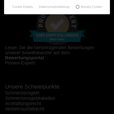
Cookie-Details
Datenschutzerklärung
Borlabs Cookie
Lesen Sie die hervorragenden Bewertungen
unserer Anwaltskanzlei auf dem
Bewertungsportal
Proven-Expert!
Unsere Schwerpunkte
Schmerzensgeld
Schmerzensgeldtabellen
Arzthaftungsrecht
Verkehrsunfallrecht