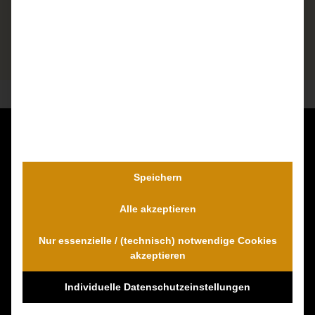
Kontaktieren Sie uns unverbindlich!
Dr. Wambach & Walter
Speichern
0800 0005574 - gebührenfrei
Alle akzeptieren
0421 54 895 10 - Fax
info@schmerzensgeld-spezialisten.de
Nur essenzielle / (technisch) notwendige Cookies
Zum Kontaktformular
akzeptieren
Individuelle Datenschutzeinstellungen
100% Empfehlungen auf Proven-Expert!