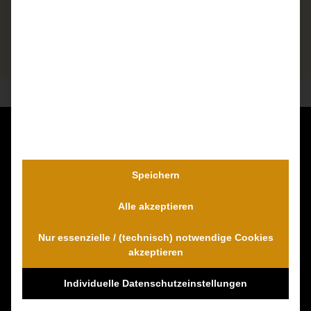
Kontaktieren Sie uns unverbindlich!
Dr. Wambach & Walter
Speichern
0800 0005574 - gebührenfrei
Alle akzeptieren
0421 54 895 10 - Fax
info@schmerzensgeld-spezialisten.de
Nur essenzielle / (technisch) notwendige Cookies
Zum Kontaktformular
akzeptieren
Individuelle Datenschutzeinstellungen
100% Empfehlungen auf Proven-Expert!