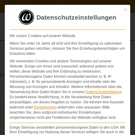
Zum
Kontakt
Videos
Inhalt
Mit die
springen
Datenschutzeinstellungen
Wir nutzen Cookies auf unserer Website.
Wenn Sie unter 16 Jahre alt sind und Ihre Einwilligung zu optionalen
Services geben möchten, müssen Sie Ihre Erziehungsberechtigten um
Erlaubnis bitten.
Wir verwenden Cookies und andere Technologien auf unserer
Pharynx
Website. Einige von ihnen sind essenziell, während andere uns
helfen, diese Website und Ihre Erfahrung zu verbessern.
Rachen
Personenbezogene Daten können verarbeitet werden (z. B. IP-
Adressen), z. B. für personalisierte Anzeigen und Inhalte oder die
Messung von Anzeigen und Inhalten.
Weitere Informationen über die
Verwendung Ihrer Daten finden Sie in unserer
Datenschutzerklärung
.
Es besteht keine Verpflichtung, in die Verarbeitung Ihrer Daten
einzuwilligen, um dieses Angebot zu nutzen.
Sie können Ihre Auswahl
jederzeit unter
Einstellungen
widerrufen oder anpassen.
Bitte
Über die Schmerzensgeld-Spezialisten
beachten Sie, dass aufgrund individueller Einstellungen
möglicherweise nicht alle Funktionen der Website verfügbar sind.
Seit über 25 Jahren vertreten wir als Fachanwälte
ausschließlich Geschädigte bei schweren
Einige Services verarbeiten personenbezogene Daten in den USA. Mit
Personenschäden. Wir verfügen über ausgewiesene
Ihrer Einwilligung zur Nutzung dieser Services willigen Sie auch in die