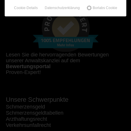
Cookie-Details
Datenschutzerklärung
Borlabs Cookie
Lesen Sie die hervorragenden Bewertungen
unserer Anwaltskanzlei auf dem
Bewertungsportal
Proven-Expert!
Unsere Schwerpunkte
Schmerzensgeld
Schmerzensgeldtabellen
Arzthaftungsrecht
Verkehrsunfallrecht