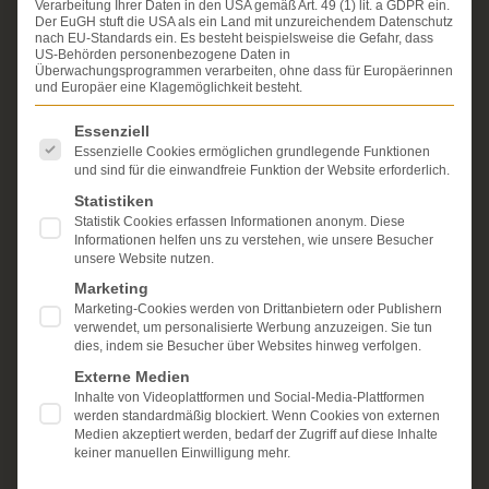
Verarbeitung Ihrer Daten in den USA gemäß Art. 49 (1) lit. a GDPR ein.
Erfahrung im Arzthaftungsrecht, bei Unfallfolgen und
Der EuGH stuft die USA als ein Land mit unzureichendem Datenschutz
bei der Durchsetzung von Schmerzensgeld- und
nach EU-Standards ein. Es besteht beispielsweise die Gefahr, dass
Schadensersatzansprüchen.
US-Behörden personenbezogene Daten in
Ihr Recht steht für uns
Überwachungsprogrammen verarbeiten, ohne dass für Europäerinnen
im Mittelpunkt.
und Europäer eine Klagemöglichkeit besteht.
Mehr erfahren:
Es folgt eine Liste der Service-Gruppen, für die eine Einwi
Essenziell
Unsere Kanzlei
Essenzielle Cookies ermöglichen grundlegende Funktionen
und sind für die einwandfreie Funktion der Website erforderlich.
Schmerzensgeld
Statistiken
Statistik Cookies erfassen Informationen anonym. Diese
Kostenlose Erstberatung
Informationen helfen uns zu verstehen, wie unsere Besucher
unsere Website nutzen.
Marketing
Marketing-Cookies werden von Drittanbietern oder Publishern
verwendet, um personalisierte Werbung anzuzeigen. Sie tun
dies, indem sie Besucher über Websites hinweg verfolgen.
Externe Medien
Inhalte von Videoplattformen und Social-Media-Plattformen
werden standardmäßig blockiert. Wenn Cookies von externen
Medien akzeptiert werden, bedarf der Zugriff auf diese Inhalte
keiner manuellen Einwilligung mehr.