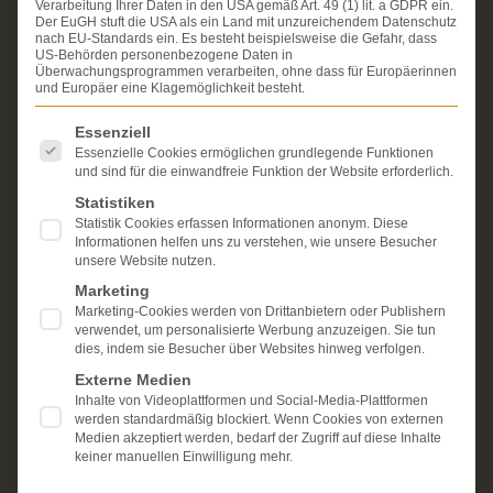
Verarbeitung Ihrer Daten in den USA gemäß Art. 49 (1) lit. a GDPR ein.
Personenschäden. Wir verfügen über ausgewiesene
Der EuGH stuft die USA als ein Land mit unzureichendem Datenschutz
Erfahrung im Arzthaftungsrecht, bei Unfallfolgen und
nach EU-Standards ein. Es besteht beispielsweise die Gefahr, dass
bei der Durchsetzung von Schmerzensgeld- und
US-Behörden personenbezogene Daten in
Überwachungsprogrammen verarbeiten, ohne dass für Europäerinnen
Schadensersatzansprüchen.
Ihr Recht steht für uns
und Europäer eine Klagemöglichkeit besteht.
im Mittelpunkt.
Es folgt eine Liste der Service-Gruppen, für die eine Einwi
Essenziell
Mehr erfahren:
Essenzielle Cookies ermöglichen grundlegende Funktionen
Unsere Kanzlei
und sind für die einwandfreie Funktion der Website erforderlich.
Statistiken
Schmerzensgeld
Statistik Cookies erfassen Informationen anonym. Diese
Informationen helfen uns zu verstehen, wie unsere Besucher
Kostenlose Erstberatung
unsere Website nutzen.
Marketing
Marketing-Cookies werden von Drittanbietern oder Publishern
verwendet, um personalisierte Werbung anzuzeigen. Sie tun
dies, indem sie Besucher über Websites hinweg verfolgen.
Externe Medien
Inhalte von Videoplattformen und Social-Media-Plattformen
werden standardmäßig blockiert. Wenn Cookies von externen
Medien akzeptiert werden, bedarf der Zugriff auf diese Inhalte
keiner manuellen Einwilligung mehr.