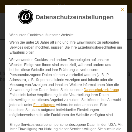
Zum
Kontakt
Videos
Inhalt
Mit die
springen
Datenschutzeinstellungen
Wir nutzen Cookies auf unserer Website.
Wenn Sie unter 16 Jahre alt sind und Ihre Einwilligung zu optionalen
Services geben möchten, müssen Sie Ihre Erziehungsberechtigten um
Erlaubnis bitten.
Wir verwenden Cookies und andere Technologien auf unserer
Paraplegie
Website. Einige von ihnen sind essenziell, während andere uns
helfen, diese Website und Ihre Erfahrung zu verbessern.
Lähmung zweier symmetrischer
Extremitäten
, etwa: Lähmung
Personenbezogene Daten können verarbeitet werden (z. B. IP-
beider Beine bei
Querschnittlähmung
Adressen), z. B. für personalisierte Anzeigen und Inhalte oder die
Messung von Anzeigen und Inhalten.
Weitere Informationen über die
Verwendung Ihrer Daten finden Sie in unserer
Datenschutzerklärung
.
Es besteht keine Verpflichtung, in die Verarbeitung Ihrer Daten
einzuwilligen, um dieses Angebot zu nutzen.
Sie können Ihre Auswahl
jederzeit unter
Einstellungen
widerrufen oder anpassen.
Bitte
beachten Sie, dass aufgrund individueller Einstellungen
Über die Schmerzensgeld-Spezialisten
möglicherweise nicht alle Funktionen der Website verfügbar sind.
Seit über 25 Jahren vertreten wir als Fachanwälte
Einige Services verarbeiten personenbezogene Daten in den USA. Mit
ausschließlich Geschädigte bei schweren
Ihrer Einwilligung zur Nutzung dieser Services willigen Sie auch in die