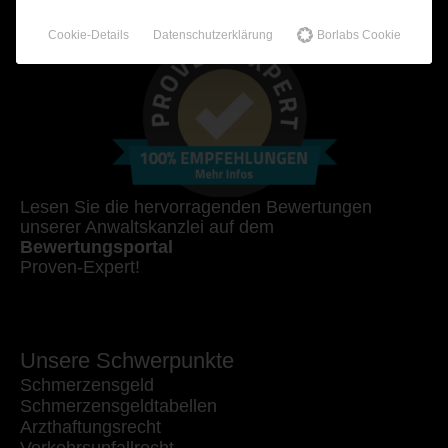
100% Empfehlungen auf Proven-Expert!
Cookie-Details
Datenschutzerklärung
Borlabs Cookie
Lesen Sie die hervorragenden Bewertungen
unserer Anwaltskanzlei auf dem
Bewertungsportal
Proven-Expert!
Unsere Schwerpunkte
Schmerzensgeld
Schmerzensgeldtabellen
Arzthaftungsrecht