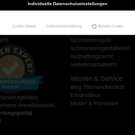
Individuelle Datenschutzeinstellungen
Cookie-Details
Datenschutzerklärung
Borlabs Cookie
hlungen auf
Unsere Schwerpunkte
rt!
Schmerzensgeld
Schmerzensgeldtabellen
Arzthaftungsrecht
Verkehrsunfallrecht
Wissen & Service
Blog Themenübersicht
Erklärvideos
 hervorragenden
Muster & Formulare
nserer Anwaltskanzlei
rtungsportal
!