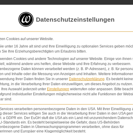
5 von 5 Sternen
in
über 200 Bewertungen auf ProvenExp
Datenschutzeinstellungen
E-Mail
Kontaktformular
zen Cookies auf unserer Website.
e unter 16 Jahre alt sind und Ihre Einwilligung zu optionalen Services geben möc
Sie Ihre Erziehungsberechtigten um Erlaubnis bitten.
Schmerzensgeld & Schadensersatz
Verletzunge
rwenden Cookies und andere Technologien auf unserer Website. Einige von ihnen 
ell, während andere uns helfen, diese Website und Ihre Erfahrung zu verbessern.
nbezogene Daten können verarbeitet werden (z. B. IP-Adressen), z. B. für persona
en und Inhalte oder die Messung von Anzeigen und Inhalten.
Weitere Informatione
wendung Ihrer Daten finden Sie in unserer
Datenschutzerklärung
.
Es besteht keine
chtung, in die Verarbeitung Ihrer Daten einzuwilligen, um dieses Angebot zu nutzen.
Ihre Auswahl jederzeit unter
Einstellungen
widerrufen oder anpassen.
Bitte beach
fgrund individueller Einstellungen möglicherweise nicht alle Funktionen der Websi
ar sind.
Services verarbeiten personenbezogene Daten in den USA. Mit Ihrer Einwilligung 
 dieser Services willigen Sie auch in die Verarbeitung Ihrer Daten in den USA gem
lit. a GDPR ein. Der EuGH stuft die USA als ein Land mit unzureichendem Datensch
U-Standards ein. Es besteht beispielsweise die Gefahr, dass US-Behörden
enbezogene Daten in Überwachungsprogrammen verarbeiten, ohne dass für
erinnen und Europäer eine Klagemöglichkeit besteht.