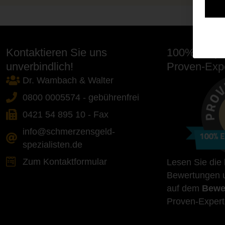
Kontaktieren Sie uns
100% Empfe
unverbindlich!
Proven-Expe
Dr. Wambach & Walter
0800 0005574 - gebührenfrei
0421 54 895 10 - Fax
info@schmerzensgeld-
spezialisten.de
Zum Kontaktformular
Lesen Sie die
Bewertungen u
auf dem
Bewe
Proven-Expert