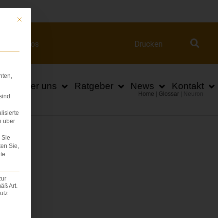
ert.com
Mit diesem Button wird der Dialog geschlossen. Seine Funktionalität ist iden
Videos
Drucken
hten,
n
Über uns
Ratgeber
News
Kontakt
Home
|
Glossar
|
Neuron
sind
lisierte
n über
Sie
ten Sie,
te
zur
äß Art.
utz