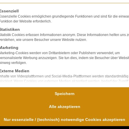
olgt eine Liste der Service-Gruppen, für die eine E
Essenziell
Essenzielle Cookies ermöglichen grundlegende Funktionen und sind für die einwa
Funktion der Website erforderlich.
Statistiken
lte ausschließlich
Statistik Cookies erfassen Informationen anonym. Diese Informationen helfen uns z
ir verfügen über
verstehen, wie unsere Besucher unsere Website nutzen.
bei Unfallfolgen und
Marketing
nd
Marketing-Cookies werden von Drittanbietern oder Publishern verwendet, um
personalisierte Werbung anzuzeigen. Sie tun dies, indem sie Besucher über Websi
für uns im
hinweg verfolgen.
Externe Medien
Inhalte von Videoplattformen und Social-Media-Plattformen werden standardmäßig
blockiert. Wenn Cookies von externen Medien akzeptiert werden, bedarf der Zugriff
diese Inhalte keiner manuellen Einwilligung mehr.
Speichern
Alle akzeptieren
Nur essenzielle / (technisch) notwendige Cookies akzeptieren