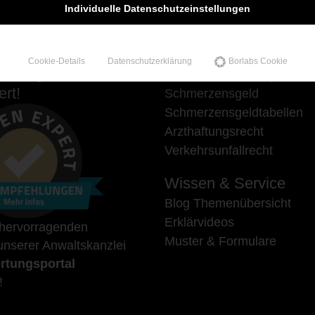
Individuelle Datenschutzeinstellungen
Cookie-Details
Datenschutzerklärung
Borlabs Cookie
hlungen auf
Unsere Schwerpunkte
rt!
Schmerzensgeld
Schmerzensgeldtabellen
Arzthaftungsrecht
Verkehrsunfallrecht
Wissen & Service
Blog Themenübersicht
Erklärvideos
 hervorragenden
Muster & Formulare
nserer Anwaltskanzlei
rtungsportal
!