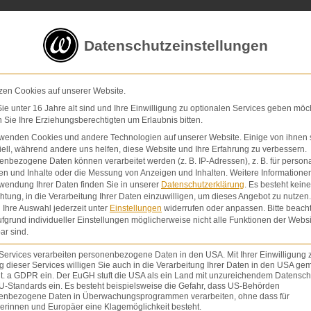
5 von 5 Sternen
in
über 200 Bewertungen auf ProvenExp
Datenschutzeinstellungen
E-Mail
Kontaktformular
zen Cookies auf unserer Website.
e unter 16 Jahre alt sind und Ihre Einwilligung zu optionalen Services geben möc
Sie Ihre Erziehungsberechtigten um Erlaubnis bitten.
Schmerzensgeld & Schadensersatz
Verletzunge
rwenden Cookies und andere Technologien auf unserer Website. Einige von ihnen 
ell, während andere uns helfen, diese Website und Ihre Erfahrung zu verbessern.
nbezogene Daten können verarbeitet werden (z. B. IP-Adressen), z. B. für persona
en und Inhalte oder die Messung von Anzeigen und Inhalten.
Weitere Informatione
wendung Ihrer Daten finden Sie in unserer
Datenschutzerklärung
.
Es besteht keine
chtung, in die Verarbeitung Ihrer Daten einzuwilligen, um dieses Angebot zu nutzen.
Ihre Auswahl jederzeit unter
Einstellungen
widerrufen oder anpassen.
Bitte beach
fgrund individueller Einstellungen möglicherweise nicht alle Funktionen der Websi
ar sind.
Services verarbeiten personenbezogene Daten in den USA. Mit Ihrer Einwilligung 
 dieser Services willigen Sie auch in die Verarbeitung Ihrer Daten in den USA gem
atmung.
lit. a GDPR ein. Der EuGH stuft die USA als ein Land mit unzureichendem Datensch
U-Standards ein. Es besteht beispielsweise die Gefahr, dass US-Behörden
enbezogene Daten in Überwachungsprogrammen verarbeiten, ohne dass für
erinnen und Europäer eine Klagemöglichkeit besteht.