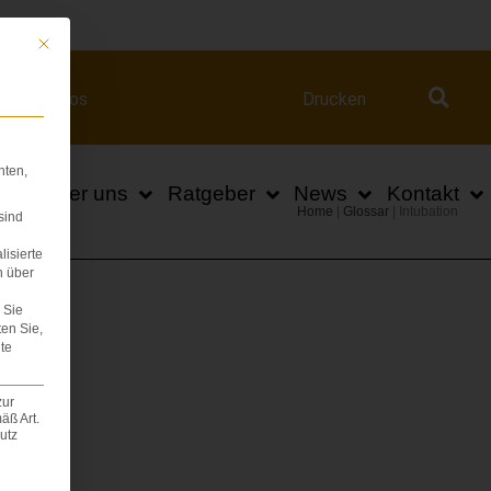
ert.com
Mit diesem Button wird der Dialog geschlossen. Seine Funktionalität ist iden
Videos
Drucken
hten,
n
Über uns
Ratgeber
News
Kontakt
Home
|
Glossar
|
Intubation
sind
lisierte
n über
Sie
ten Sie,
te
zur
äß Art.
utz