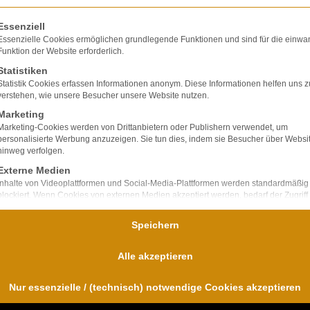
olgt eine Liste der Service-Gruppen, für die eine E
Essenziell
Essenzielle Cookies ermöglichen grundlegende Funktionen und sind für die einwa
Funktion der Website erforderlich.
Statistiken
lte ausschließlich
Statistik Cookies erfassen Informationen anonym. Diese Informationen helfen uns z
ir verfügen über
verstehen, wie unsere Besucher unsere Website nutzen.
bei Unfallfolgen und
Marketing
nd
Marketing-Cookies werden von Drittanbietern oder Publishern verwendet, um
personalisierte Werbung anzuzeigen. Sie tun dies, indem sie Besucher über Websi
für uns im
hinweg verfolgen.
Externe Medien
Inhalte von Videoplattformen und Social-Media-Plattformen werden standardmäßig
blockiert. Wenn Cookies von externen Medien akzeptiert werden, bedarf der Zugriff
diese Inhalte keiner manuellen Einwilligung mehr.
Speichern
Alle akzeptieren
Nur essenzielle / (technisch) notwendige Cookies akzeptieren