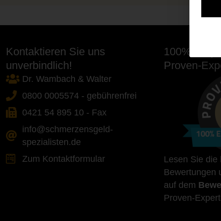
Kontaktieren Sie uns
100% Empfe
unverbindlich!
Proven-Expe
Dr. Wambach & Walter
0800 0005574 - gebührenfrei
0421 54 895 10 - Fax
info@schmerzensgeld-
spezialisten.de
Zum Kontaktformular
Lesen Sie die
Bewertungen u
auf dem
Bewe
Proven-Expert