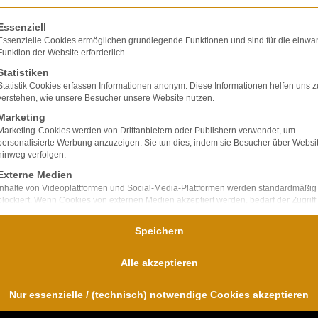
olgt eine Liste der Service-Gruppen, für die eine E
Essenziell
Essenzielle Cookies ermöglichen grundlegende Funktionen und sind für die einwa
Funktion der Website erforderlich.
Statistiken
lte ausschließlich
Statistik Cookies erfassen Informationen anonym. Diese Informationen helfen uns z
ir verfügen über
verstehen, wie unsere Besucher unsere Website nutzen.
bei Unfallfolgen und
Marketing
nd
Marketing-Cookies werden von Drittanbietern oder Publishern verwendet, um
personalisierte Werbung anzuzeigen. Sie tun dies, indem sie Besucher über Websi
für uns im
hinweg verfolgen.
Externe Medien
Inhalte von Videoplattformen und Social-Media-Plattformen werden standardmäßig
blockiert. Wenn Cookies von externen Medien akzeptiert werden, bedarf der Zugriff
diese Inhalte keiner manuellen Einwilligung mehr.
Speichern
Alle akzeptieren
Nur essenzielle / (technisch) notwendige Cookies akzeptieren