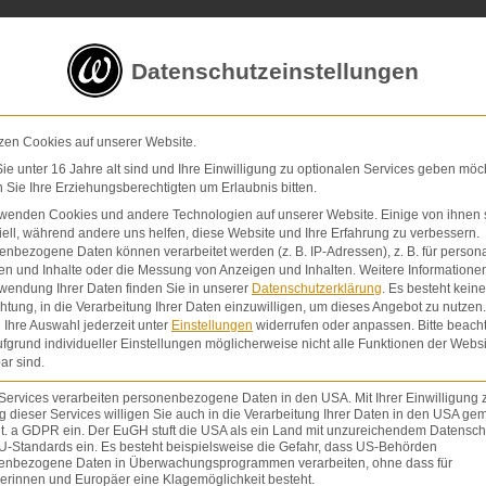
5 von 5 Sternen
in
über 200 Bewertungen auf ProvenExp
Datenschutzeinstellungen
E-Mail
Kontaktformular
zen Cookies auf unserer Website.
e unter 16 Jahre alt sind und Ihre Einwilligung zu optionalen Services geben möc
Sie Ihre Erziehungsberechtigten um Erlaubnis bitten.
Schmerzensgeld & Schadensersatz
Verletzunge
rwenden Cookies und andere Technologien auf unserer Website. Einige von ihnen 
ell, während andere uns helfen, diese Website und Ihre Erfahrung zu verbessern.
nbezogene Daten können verarbeitet werden (z. B. IP-Adressen), z. B. für persona
en und Inhalte oder die Messung von Anzeigen und Inhalten.
Weitere Informatione
wendung Ihrer Daten finden Sie in unserer
Datenschutzerklärung
.
Es besteht keine
chtung, in die Verarbeitung Ihrer Daten einzuwilligen, um dieses Angebot zu nutzen.
Ihre Auswahl jederzeit unter
Einstellungen
widerrufen oder anpassen.
Bitte beach
fgrund individueller Einstellungen möglicherweise nicht alle Funktionen der Websi
ar sind.
Services verarbeiten personenbezogene Daten in den USA. Mit Ihrer Einwilligung 
 dieser Services willigen Sie auch in die Verarbeitung Ihrer Daten in den USA gem
lit. a GDPR ein. Der EuGH stuft die USA als ein Land mit unzureichendem Datensch
U-Standards ein. Es besteht beispielsweise die Gefahr, dass US-Behörden
enbezogene Daten in Überwachungsprogrammen verarbeiten, ohne dass für
erinnen und Europäer eine Klagemöglichkeit besteht.