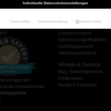
Individuelle Datenschutzeinstellungen
Cookie-Details
Datenschutzerklärung
Borlabs Cookie
hlungen auf
Unsere Schwerpunkte
rt!
Schmerzensgeld
Schmerzensgeldtabellen
Arzthaftungsrecht
Verkehrsunfallrecht
Wissen & Service
Blog Themenübersicht
Erklärvideos
 hervorragenden
Muster & Formulare
nserer Anwaltskanzlei
rtungsportal
!