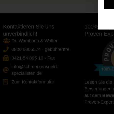
Kontaktieren Sie uns
100% Empfe
unverbindlich!
Proven-Expe
Dr. Wambach & Walter
0800 0005574 - gebührenfrei
0421 54 895 10 - Fax
info@schmerzensgeld-
spezialisten.de
Zum Kontaktformular
Lesen Sie die
Bewertungen u
auf dem
Bewe
Proven-Expert