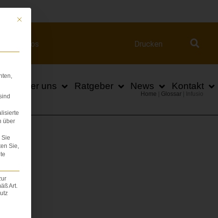
ert.com
Mit diesem Button wird der Dialog geschlossen. Seine Funktionalität ist iden
Videos
Drucken
hten,
n
Über uns
Ratgeber
News
Kontakt
Home
|
Glossar
|
Infusio
sind
lisierte
n über
Sie
ten Sie,
te
zur
äß Art.
utz