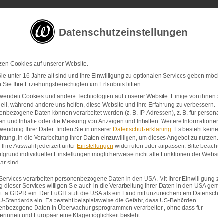
5 von 5 Sternen
in
über 200 Bewertungen auf ProvenExp
Datenschutzeinstellungen
E-Mail
Kontaktformular
zen Cookies auf unserer Website.
e unter 16 Jahre alt sind und Ihre Einwilligung zu optionalen Services geben möc
Sie Ihre Erziehungsberechtigten um Erlaubnis bitten.
Schmerzensgeld & Schadensersatz
Verletzunge
rwenden Cookies und andere Technologien auf unserer Website. Einige von ihnen 
ell, während andere uns helfen, diese Website und Ihre Erfahrung zu verbessern.
nbezogene Daten können verarbeitet werden (z. B. IP-Adressen), z. B. für persona
en und Inhalte oder die Messung von Anzeigen und Inhalten.
Weitere Informatione
wendung Ihrer Daten finden Sie in unserer
Datenschutzerklärung
.
Es besteht keine
chtung, in die Verarbeitung Ihrer Daten einzuwilligen, um dieses Angebot zu nutzen.
Ihre Auswahl jederzeit unter
Einstellungen
widerrufen oder anpassen.
Bitte beach
fgrund individueller Einstellungen möglicherweise nicht alle Funktionen der Websi
ar sind.
Services verarbeiten personenbezogene Daten in den USA. Mit Ihrer Einwilligung 
 dieser Services willigen Sie auch in die Verarbeitung Ihrer Daten in den USA gem
tlich gefährliche
Schulterdystokie
, bei der nach 
lit. a GDPR ein. Der EuGH stuft die USA als ein Land mit unzureichendem Datensch
U-Standards ein. Es besteht beispielsweise die Gefahr, dass US-Behörden
diesem Fall gibt es mehrere verschiedene Manöver
enbezogene Daten in Überwachungsprogrammen verarbeiten, ohne dass für
ung schweren Schaden nehmen. Gleichfalls kann di
erinnen und Europäer eine Klagemöglichkeit besteht.