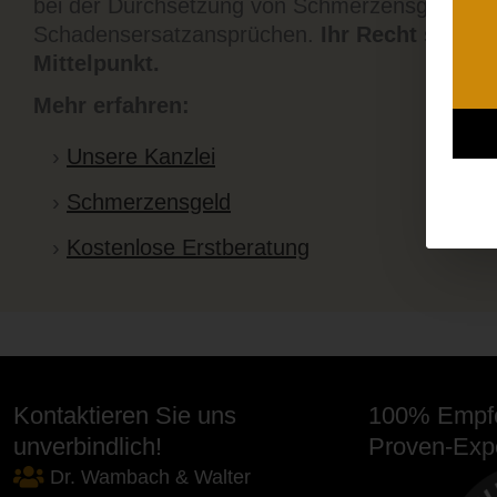
bei der Durchsetzung von Schmerzensgeld- u
Schadensersatzansprüchen.
Ihr Recht steht 
Mittelpunkt.
Mehr erfahren:
Unsere Kanzlei
Schmerzensgeld
Kostenlose Erstberatung
Kontaktieren Sie uns
100% Empfe
unverbindlich!
Proven-Expe
Dr. Wambach & Walter