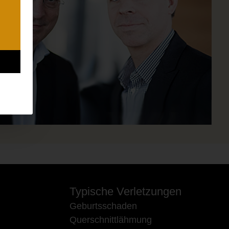
Typische Verletzungen
Geburtsschaden
Querschnittlähmung