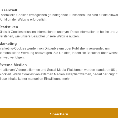
olgt eine Liste der Service-Gruppen, für die eine E
Essenziell
dystokie, Diabetes und Übergewicht bei der Mutter
Essenzielle Cookies ermöglichen grundlegende Funktionen und sind für die einwa
Funktion der Website erforderlich.
 von über 4000 Gramm.
Statistiken
ht von 4500 Gramm muss über die Schnittentbindu
Statistik Cookies erfassen Informationen anonym. Diese Informationen helfen uns z
verstehen, wie unsere Besucher unsere Website nutzen.
es knöchernen Geburtskanals behindert werden (B
Marketing
von Wehendystokie. Die Zervixdystokie bedeutet,
Marketing-Cookies werden von Drittanbietern oder Publishern verwendet, um
personalisierte Werbung anzuzeigen. Sie tun dies, indem sie Besucher über Websi
 Geburt führt.
hinweg verfolgen.
Externe Medien
Inhalte von Videoplattformen und Social-Media-Plattformen werden standardmäßig
blockiert. Wenn Cookies von externen Medien akzeptiert werden, bedarf der Zugriff
diese Inhalte keiner manuellen Einwilligung mehr.
lte ausschließlich
ir verfügen über
bei Unfallfolgen und
Speichern