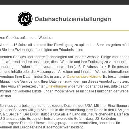
5 von 5 Sternen
in
über 200 Bewertungen auf ProvenExp
Datenschutzeinstellungen
E-Mail
Kontaktformular
zen Cookies auf unserer Website.
e unter 16 Jahre alt sind und Ihre Einwilligung zu optionalen Services geben möc
Sie Ihre Erziehungsberechtigten um Erlaubnis bitten.
Schmerzensgeld & Schadensersatz
Verletzunge
rwenden Cookies und andere Technologien auf unserer Website. Einige von ihnen 
ell, während andere uns helfen, diese Website und Ihre Erfahrung zu verbessern.
nbezogene Daten können verarbeitet werden (z. B. IP-Adressen), z. B. für persona
en und Inhalte oder die Messung von Anzeigen und Inhalten.
Weitere Informatione
wendung Ihrer Daten finden Sie in unserer
Datenschutzerklärung
.
Es besteht keine
chtung, in die Verarbeitung Ihrer Daten einzuwilligen, um dieses Angebot zu nutzen.
Ihre Auswahl jederzeit unter
Einstellungen
widerrufen oder anpassen.
Bitte beach
fgrund individueller Einstellungen möglicherweise nicht alle Funktionen der Websi
ar sind.
Services verarbeiten personenbezogene Daten in den USA. Mit Ihrer Einwilligung 
 dieser Services willigen Sie auch in die Verarbeitung Ihrer Daten in den USA gem
lit. a GDPR ein. Der EuGH stuft die USA als ein Land mit unzureichendem Datensch
U-Standards ein. Es besteht beispielsweise die Gefahr, dass US-Behörden
enbezogene Daten in Überwachungsprogrammen verarbeiten, ohne dass für
erinnen und Europäer eine Klagemöglichkeit besteht.