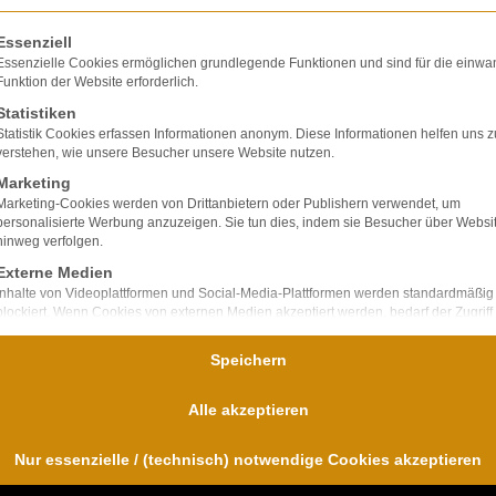
olgt eine Liste der Service-Gruppen, für die eine E
Essenziell
Essenzielle Cookies ermöglichen grundlegende Funktionen und sind für die einwa
Funktion der Website erforderlich.
Statistiken
lte ausschließlich
Statistik Cookies erfassen Informationen anonym. Diese Informationen helfen uns z
ir verfügen über
verstehen, wie unsere Besucher unsere Website nutzen.
bei Unfallfolgen und
Marketing
nd
Marketing-Cookies werden von Drittanbietern oder Publishern verwendet, um
personalisierte Werbung anzuzeigen. Sie tun dies, indem sie Besucher über Websi
für uns im
hinweg verfolgen.
Externe Medien
Inhalte von Videoplattformen und Social-Media-Plattformen werden standardmäßig
blockiert. Wenn Cookies von externen Medien akzeptiert werden, bedarf der Zugriff
diese Inhalte keiner manuellen Einwilligung mehr.
Speichern
Alle akzeptieren
Nur essenzielle / (technisch) notwendige Cookies akzeptieren