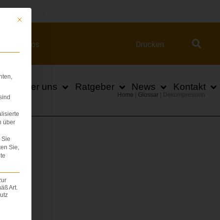
ert.com
Mit diesem Button wird der Dialog geschlossen. Seine Funktionalität ist iden
Videos
Drucken
hten,
n
Über uns
Ratgeber
News
Kontakt
Home
|
Glossar
|
Dekompression
sind
lisierte
n über
Sie
ten Sie,
te
zur
äß Art.
utz