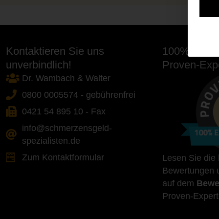
Kontaktieren Sie uns
100% Empfe
unverbindlich!
Proven-Expe
Dr. Wambach & Walter
0800 0005574 - gebührenfrei
0421 54 895 10 - Fax
info@schmerzensgeld-
spezialisten.de
Zum Kontaktformular
Lesen Sie die
Bewertungen u
auf dem
Bewe
Proven-Expert