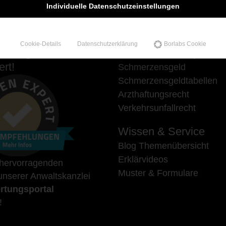
Individuelle Datenschutzeinstellungen
Cookie-Details
Datenschutzerklärung
Borlabs Cookie
hlungen auf
Unsere Schwerpunkte
rt!
Schmerzensgeld
Schmerzensgeldtabellen
Arzthaftungsrecht
Verkehrsunfallrecht
Wissen & Service
Blog Themenübersicht
Erklärvideos
 hervorragenden
Muster & Formulare
nserer Anwaltskanzlei
rtungsportal
!