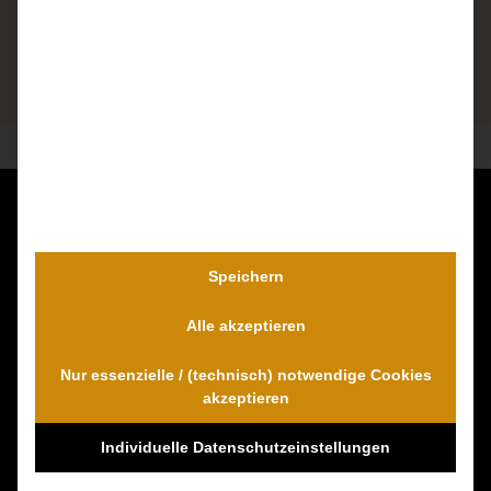
Kontaktieren Sie uns unverbindlich!
Dr. Wambach & Walter
Speichern
0800 0005574 - gebührenfrei
Alle akzeptieren
0421 54 895 10 - Fax
info@schmerzensgeld-spezialisten.de
Nur essenzielle / (technisch) notwendige Cookies
Zum Kontaktformular
akzeptieren
Individuelle Datenschutzeinstellungen
100% Empfehlungen auf Proven-Expert!