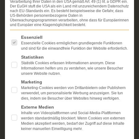
Verarbeitung Ihrer Daten in den USA gemäß Art. 49 (1) lit. a GDPR ein.
Erfahrung im Arzthaftungsrecht, bei Unfallfolgen und
Der EuGH stuft die USA als ein Land mit unzureichendem Datenschutz
bei der Durchsetzung von Schmerzensgeld- und
nach EU-Standards ein. Es besteht beispielsweise die Gefahr, dass
Schadensersatzansprüchen.
US-Behörden personenbezogene Daten in
Ihr Recht steht für uns
Überwachungsprogrammen verarbeiten, ohne dass für Europäerinnen
im Mittelpunkt.
und Europäer eine Klagemöglichkeit besteht.
Mehr erfahren:
Es folgt eine Liste der Service-Gruppen, für die eine Einwi
Essenziell
Unsere Kanzlei
Essenzielle Cookies ermöglichen grundlegende Funktionen
und sind für die einwandfreie Funktion der Website erforderlich.
Schmerzensgeld
Statistiken
Statistik Cookies erfassen Informationen anonym. Diese
Kostenlose Erstberatung
Informationen helfen uns zu verstehen, wie unsere Besucher
unsere Website nutzen.
Marketing
Marketing-Cookies werden von Drittanbietern oder Publishern
verwendet, um personalisierte Werbung anzuzeigen. Sie tun
dies, indem sie Besucher über Websites hinweg verfolgen.
Externe Medien
Inhalte von Videoplattformen und Social-Media-Plattformen
werden standardmäßig blockiert. Wenn Cookies von externen
Medien akzeptiert werden, bedarf der Zugriff auf diese Inhalte
keiner manuellen Einwilligung mehr.