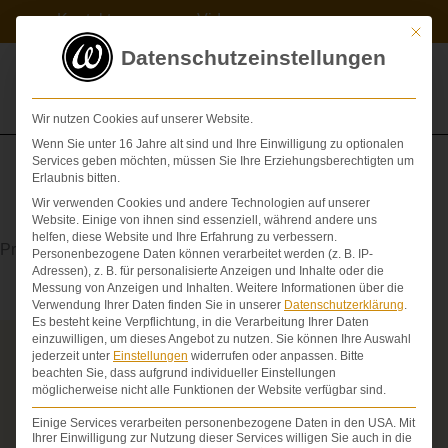
Zum
Kontakt
Videos
Inhalt
Mit die
springen
Datenschutzeinstellungen
Wir nutzen Cookies auf unserer Website.
Wenn Sie unter 16 Jahre alt sind und Ihre Einwilligung zu optionalen
Services geben möchten, müssen Sie Ihre Erziehungsberechtigten um
Erlaubnis bitten.
Wir verwenden Cookies und andere Technologien auf unserer
Contusio
Website. Einige von ihnen sind essenziell, während andere uns
helfen, diese Website und Ihre Erfahrung zu verbessern.
Prellung, Quetschung
Personenbezogene Daten können verarbeitet werden (z. B. IP-
Adressen), z. B. für personalisierte Anzeigen und Inhalte oder die
Messung von Anzeigen und Inhalten.
Weitere Informationen über die
Verwendung Ihrer Daten finden Sie in unserer
Datenschutzerklärung
.
Es besteht keine Verpflichtung, in die Verarbeitung Ihrer Daten
einzuwilligen, um dieses Angebot zu nutzen.
Sie können Ihre Auswahl
jederzeit unter
Einstellungen
widerrufen oder anpassen.
Bitte
Über die Schmerzensgeld-Spezialisten
beachten Sie, dass aufgrund individueller Einstellungen
möglicherweise nicht alle Funktionen der Website verfügbar sind.
Seit über 25 Jahren vertreten wir als Fachanwälte
ausschließlich Geschädigte bei schweren
Einige Services verarbeiten personenbezogene Daten in den USA. Mit
Personenschäden. Wir verfügen über ausgewiesene
Ihrer Einwilligung zur Nutzung dieser Services willigen Sie auch in die