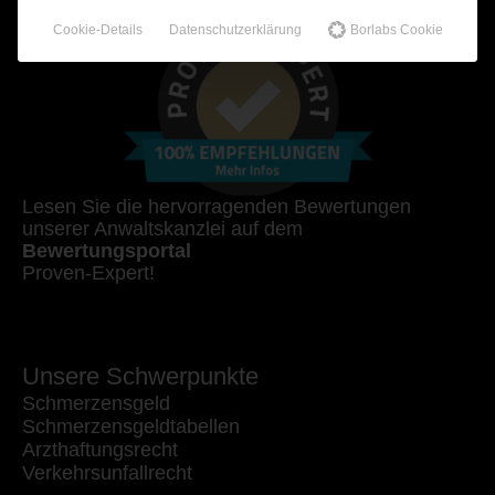
Cookie-Details
Datenschutzerklärung
Borlabs Cookie
Lesen Sie die hervorragenden Bewertungen
unserer Anwaltskanzlei auf dem
Bewertungsportal
Proven-Expert!
Unsere Schwerpunkte
Schmerzensgeld
Schmerzensgeldtabellen
Arzthaftungsrecht
Verkehrsunfallrecht