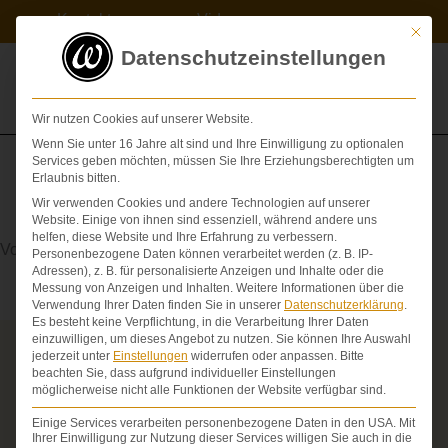
Zum
Kontakt
Videos
Inhalt
Mit die
springen
Datenschutzeinstellungen
Wir nutzen Cookies auf unserer Website.
Wenn Sie unter 16 Jahre alt sind und Ihre Einwilligung zu optionalen
Services geben möchten, müssen Sie Ihre Erziehungsberechtigten um
Erlaubnis bitten.
Wir verwenden Cookies und andere Technologien auf unserer
Atrium
Website. Einige von ihnen sind essenziell, während andere uns
helfen, diese Website und Ihre Erfahrung zu verbessern.
Vorhof (des Herzens)
Personenbezogene Daten können verarbeitet werden (z. B. IP-
Adressen), z. B. für personalisierte Anzeigen und Inhalte oder die
Messung von Anzeigen und Inhalten.
Weitere Informationen über die
Verwendung Ihrer Daten finden Sie in unserer
Datenschutzerklärung
.
Es besteht keine Verpflichtung, in die Verarbeitung Ihrer Daten
einzuwilligen, um dieses Angebot zu nutzen.
Sie können Ihre Auswahl
jederzeit unter
Einstellungen
widerrufen oder anpassen.
Bitte
Über die Schmerzensgeld-Spezialisten
beachten Sie, dass aufgrund individueller Einstellungen
möglicherweise nicht alle Funktionen der Website verfügbar sind.
Seit über 25 Jahren vertreten wir als Fachanwälte
ausschließlich Geschädigte bei schweren
Einige Services verarbeiten personenbezogene Daten in den USA. Mit
Personenschäden. Wir verfügen über ausgewiesene
Ihrer Einwilligung zur Nutzung dieser Services willigen Sie auch in die