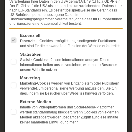
Verarbeitung Ihrer Daten in den USA gemäß Art. 49 (1) lit. a GDPR ein.
Erfahrung im Arzthaftungsrecht, bei Unfallfolgen und
Der EuGH stuft die USA als ein Land mit unzureichendem Datenschutz
bei der Durchsetzung von Schmerzensgeld- und
nach EU-Standards ein. Es besteht beispielsweise die Gefahr, dass
Schadensersatzansprüchen.
US-Behörden personenbezogene Daten in
Ihr Recht steht für uns
Überwachungsprogrammen verarbeiten, ohne dass für Europäerinnen
im Mittelpunkt.
und Europäer eine Klagemöglichkeit besteht.
Mehr erfahren:
Es folgt eine Liste der Service-Gruppen, für die eine Einwi
Essenziell
Unsere Kanzlei
Essenzielle Cookies ermöglichen grundlegende Funktionen
und sind für die einwandfreie Funktion der Website erforderlich.
Schmerzensgeld
Statistiken
Statistik Cookies erfassen Informationen anonym. Diese
Kostenlose Erstberatung
Informationen helfen uns zu verstehen, wie unsere Besucher
unsere Website nutzen.
Marketing
Marketing-Cookies werden von Drittanbietern oder Publishern
verwendet, um personalisierte Werbung anzuzeigen. Sie tun
dies, indem sie Besucher über Websites hinweg verfolgen.
Externe Medien
Inhalte von Videoplattformen und Social-Media-Plattformen
werden standardmäßig blockiert. Wenn Cookies von externen
Medien akzeptiert werden, bedarf der Zugriff auf diese Inhalte
keiner manuellen Einwilligung mehr.