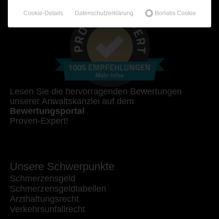
Cookie-Details
Datenschutzerklärung
Borlabs Cookie
Lesen Sie die hervorragenden Bewertungen
unserer Anwaltskanzlei auf dem
Bewertungsportal
Proven-Expert!
Unsere Schwerpunkte
Schmerzensgeld
Schmerzensgeldtabellen
Arzthaftungsrecht
Verkehrsunfallrecht