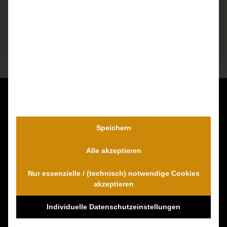
Kontaktieren Sie uns unverbindlich!
Dr. Wambach & Walter
Speichern
0800 0005574 - gebührenfrei
Alle akzeptieren
0421 54 895 10 - Fax
info@schmerzensgeld-spezialisten.de
Nur essenzielle / (technisch) notwendige Cookies
Zum Kontaktformular
akzeptieren
Individuelle Datenschutzeinstellungen
100% Empfehlungen auf Proven-Expert!