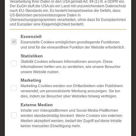
Verarbeitung Ihrer Daten in den USA gemäß Art. 49 (1) lit. a GDPR ein.
ausschließlich Geschädigte bei schweren
Der EuGH stuft die USA als ein Land mit unzureichendem Datenschutz
Personenschäden. Wir verfügen über ausgewiesene
nach EU-Standards ein. Es besteht beispielsweise die Gefahr, dass
Erfahrung im Arzthaftungsrecht, bei Unfallfolgen und
US-Behörden personenbezogene Daten in
Überwachungsprogrammen verarbeiten, ohne dass für Europäerinnen
bei der Durchsetzung von Schmerzensgeld- und
und Europäer eine Klagemöglichkeit besteht.
Schadensersatzansprüchen.
Ihr Recht steht für uns
im Mittelpunkt.
Es folgt eine Liste der Service-Gruppen, für die eine Einwi
Essenziell
Essenzielle Cookies ermöglichen grundlegende Funktionen
Mehr erfahren:
und sind für die einwandfreie Funktion der Website erforderlich.
Unsere Kanzlei
Statistiken
Statistik Cookies erfassen Informationen anonym. Diese
Schmerzensgeld
Informationen helfen uns zu verstehen, wie unsere Besucher
unsere Website nutzen.
Kostenlose Erstberatung
Marketing
Marketing-Cookies werden von Drittanbietern oder Publishern
verwendet, um personalisierte Werbung anzuzeigen. Sie tun
dies, indem sie Besucher über Websites hinweg verfolgen.
Externe Medien
Inhalte von Videoplattformen und Social-Media-Plattformen
werden standardmäßig blockiert. Wenn Cookies von externen
Medien akzeptiert werden, bedarf der Zugriff auf diese Inhalte
keiner manuellen Einwilligung mehr.