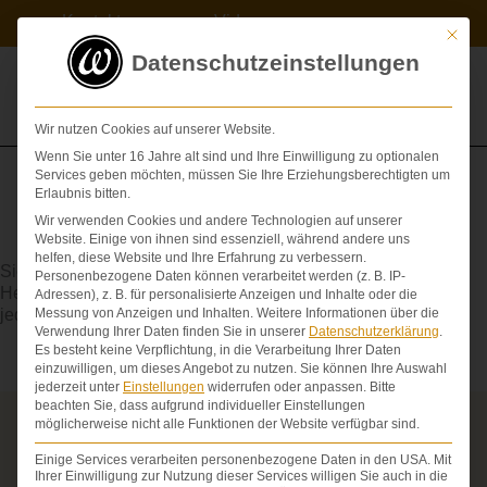
Zum
Kontakt
Videos
Inhalt
Mit die
springen
Datenschutzeinstellungen
Wir nutzen Cookies auf unserer Website.
Wenn Sie unter 16 Jahre alt sind und Ihre Einwilligung zu optionalen
Services geben möchten, müssen Sie Ihre Erziehungsberechtigten um
Erlaubnis bitten.
Wir verwenden Cookies und andere Technologien auf unserer
Aortenklappe
Website. Einige von ihnen sind essenziell, während andere uns
helfen, diese Website und Ihre Erfahrung zu verbessern.
Sie liegt in der
Aorta
, direkt an deren Ursprung aus der linken
Personenbezogene Daten können verarbeitet werden (z. B. IP-
Herzkammer und verhindert den Rückfluss des Blutes bei
Adressen), z. B. für personalisierte Anzeigen und Inhalte oder die
jedem Herzschlag.
Messung von Anzeigen und Inhalten.
Weitere Informationen über die
Verwendung Ihrer Daten finden Sie in unserer
Datenschutzerklärung
.
Es besteht keine Verpflichtung, in die Verarbeitung Ihrer Daten
einzuwilligen, um dieses Angebot zu nutzen.
Sie können Ihre Auswahl
jederzeit unter
Einstellungen
widerrufen oder anpassen.
Bitte
beachten Sie, dass aufgrund individueller Einstellungen
möglicherweise nicht alle Funktionen der Website verfügbar sind.
Über die Schmerzensgeld-Spezialisten
Einige Services verarbeiten personenbezogene Daten in den USA. Mit
Seit über 25 Jahren vertreten wir als Fachanwälte
Ihrer Einwilligung zur Nutzung dieser Services willigen Sie auch in die