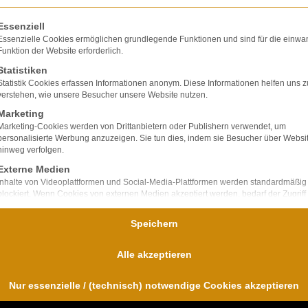
olgt eine Liste der Service-Gruppen, für die eine E
Essenziell
Essenzielle Cookies ermöglichen grundlegende Funktionen und sind für die einwa
Funktion der Website erforderlich.
Statistiken
lte ausschließlich
Statistik Cookies erfassen Informationen anonym. Diese Informationen helfen uns z
ir verfügen über
verstehen, wie unsere Besucher unsere Website nutzen.
bei Unfallfolgen und
Marketing
nd
Marketing-Cookies werden von Drittanbietern oder Publishern verwendet, um
personalisierte Werbung anzuzeigen. Sie tun dies, indem sie Besucher über Websi
für uns im
hinweg verfolgen.
Externe Medien
Inhalte von Videoplattformen und Social-Media-Plattformen werden standardmäßig
blockiert. Wenn Cookies von externen Medien akzeptiert werden, bedarf der Zugriff
diese Inhalte keiner manuellen Einwilligung mehr.
Speichern
Alle akzeptieren
Nur essenzielle / (technisch) notwendige Cookies akzeptieren