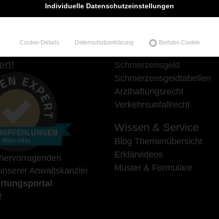
Individuelle Datenschutzeinstellungen
Cookie-Details
Datenschutzerklärung
Borlabs Cookie
hlungen auf
Unsere Schwerpunkte
rt!
Schmerzensgeld
Schmerzensgeldtabellen
Arzthaftungsrecht
Verkehrsunfallrecht
Wissen & Service
Blog Themenübersicht
Erklärvideos
 hervorragenden
Muster & Formulare
nserer Anwaltskanzlei
rtungsportal
!