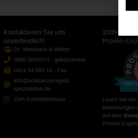
Kontaktieren Sie uns
100% Empfe
unverbindlich!
Proven-Expe
Dr. Wambach & Walter
0800 0005574 - gebührenfrei
0421 54 895 10 - Fax
info@schmerzensgeld-
spezialisten.de
Zum Kontaktformular
Lesen Sie die
Bewertungen u
auf dem
Bewe
Proven-Expert