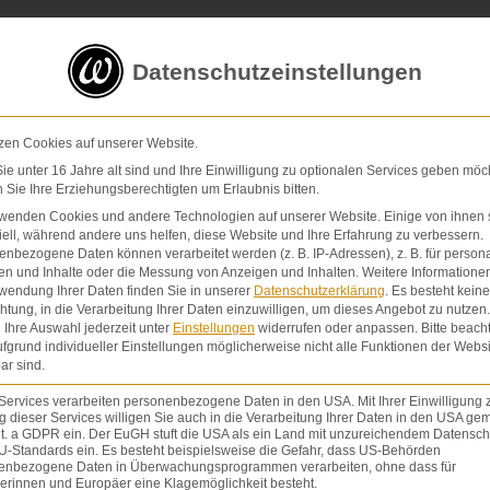
5 von 5 Sternen
in
über 200 Bewertungen auf ProvenExp
Datenschutzeinstellungen
E-Mail
Kontaktformular
zen Cookies auf unserer Website.
e unter 16 Jahre alt sind und Ihre Einwilligung zu optionalen Services geben möc
Sie Ihre Erziehungsberechtigten um Erlaubnis bitten.
Schmerzensgeld & Schadensersatz
Verletzunge
rwenden Cookies und andere Technologien auf unserer Website. Einige von ihnen 
ell, während andere uns helfen, diese Website und Ihre Erfahrung zu verbessern.
nbezogene Daten können verarbeitet werden (z. B. IP-Adressen), z. B. für persona
en und Inhalte oder die Messung von Anzeigen und Inhalten.
Weitere Informatione
wendung Ihrer Daten finden Sie in unserer
Datenschutzerklärung
.
Es besteht keine
chtung, in die Verarbeitung Ihrer Daten einzuwilligen, um dieses Angebot zu nutzen.
Ihre Auswahl jederzeit unter
Einstellungen
widerrufen oder anpassen.
Bitte beach
fgrund individueller Einstellungen möglicherweise nicht alle Funktionen der Websi
ar sind.
Services verarbeiten personenbezogene Daten in den USA. Mit Ihrer Einwilligung 
 dieser Services willigen Sie auch in die Verarbeitung Ihrer Daten in den USA gem
lit. a GDPR ein. Der EuGH stuft die USA als ein Land mit unzureichendem Datensch
U-Standards ein. Es besteht beispielsweise die Gefahr, dass US-Behörden
enbezogene Daten in Überwachungsprogrammen verarbeiten, ohne dass für
erinnen und Europäer eine Klagemöglichkeit besteht.