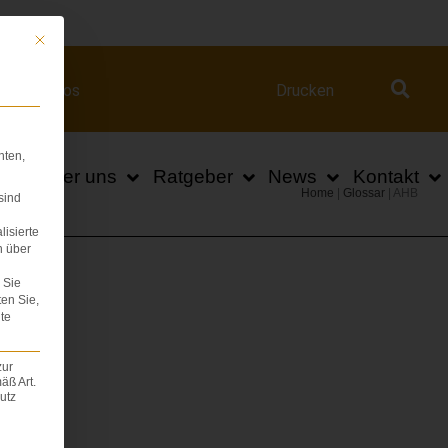
ert.com
Mit diesem Button wird der Dialog geschlossen. Seine Funktionalität ist iden
Videos
Drucken
hten,
n
Über uns
Ratgeber
News
Kontakt
Home
|
Glossar
|
AHB
sind
lisierte
n über
Sie
ten Sie,
te
zur
äß Art.
utz