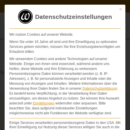
Zum
Kontakt
Videos
Inhalt
Mit die
springen
Datenschutzeinstellungen
Wir nutzen Cookies auf unserer Website.
Wenn Sie unter 16 Jahre alt sind und Ihre Einwilligung zu optionalen
Services geben möchten, müssen Sie Ihre Erziehungsberechtigten um
Erlaubnis bitten.
Wir verwenden Cookies und andere Technologien auf unserer
Aerosol
Website. Einige von ihnen sind essenziell, während andere uns
helfen, diese Website und Ihre Erfahrung zu verbessern.
Schwebestoff aus Gas oder Staub
Personenbezogene Daten können verarbeitet werden (z. B. IP-
Adressen), z. B. für personalisierte Anzeigen und Inhalte oder die
Messung von Anzeigen und Inhalten.
Weitere Informationen über die
Verwendung Ihrer Daten finden Sie in unserer
Datenschutzerklärung
.
Es besteht keine Verpflichtung, in die Verarbeitung Ihrer Daten
einzuwilligen, um dieses Angebot zu nutzen.
Sie können Ihre Auswahl
jederzeit unter
Einstellungen
widerrufen oder anpassen.
Bitte
Über die Schmerzensgeld-Spezialisten
beachten Sie, dass aufgrund individueller Einstellungen
möglicherweise nicht alle Funktionen der Website verfügbar sind.
Seit über 25 Jahren vertreten wir als Fachanwälte
ausschließlich Geschädigte bei schweren
Einige Services verarbeiten personenbezogene Daten in den USA. Mit
Personenschäden. Wir verfügen über ausgewiesene
Ihrer Einwilligung zur Nutzung dieser Services willigen Sie auch in die