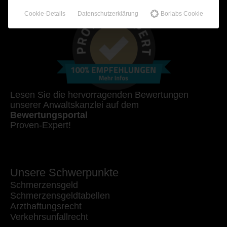
Cookie-Details
Datenschutzerklärung
Borlabs Cookie
Lesen Sie die hervorragenden Bewertungen
unserer Anwaltskanzlei auf dem
Bewertungsportal
Proven-Expert!
Unsere Schwerpunkte
Schmerzensgeld
Schmerzensgeldtabellen
Arzthaftungsrecht
Verkehrsunfallrecht