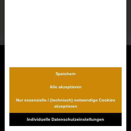
Kontaktieren Sie uns unverbindlich!
Dr. Wambach & Walter
Speichern
0800 0005574 - gebührenfrei
Alle akzeptieren
0421 54 895 10 - Fax
info@schmerzensgeld-spezialisten.de
Nur essenzielle / (technisch) notwendige Cookies
Zum Kontaktformular
akzeptieren
Individuelle Datenschutzeinstellungen
100% Empfehlungen auf Proven-Expert!