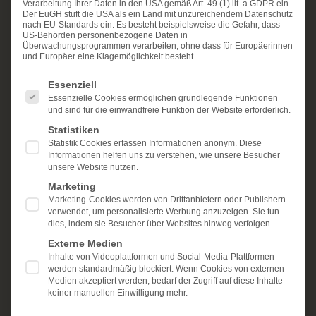
Verarbeitung Ihrer Daten in den USA gemäß Art. 49 (1) lit. a GDPR ein.
Erfahrung im Arzthaftungsrecht, bei Unfallfolgen und
Der EuGH stuft die USA als ein Land mit unzureichendem Datenschutz
bei der Durchsetzung von Schmerzensgeld- und
nach EU-Standards ein. Es besteht beispielsweise die Gefahr, dass
Schadensersatzansprüchen.
US-Behörden personenbezogene Daten in
Ihr Recht steht für uns
Überwachungsprogrammen verarbeiten, ohne dass für Europäerinnen
im Mittelpunkt.
und Europäer eine Klagemöglichkeit besteht.
Mehr erfahren:
Es folgt eine Liste der Service-Gruppen, für die eine Einwi
Essenziell
Unsere Kanzlei
Essenzielle Cookies ermöglichen grundlegende Funktionen
und sind für die einwandfreie Funktion der Website erforderlich.
Schmerzensgeld
Statistiken
Statistik Cookies erfassen Informationen anonym. Diese
Kostenlose Erstberatung
Informationen helfen uns zu verstehen, wie unsere Besucher
unsere Website nutzen.
Marketing
Marketing-Cookies werden von Drittanbietern oder Publishern
verwendet, um personalisierte Werbung anzuzeigen. Sie tun
dies, indem sie Besucher über Websites hinweg verfolgen.
Externe Medien
Inhalte von Videoplattformen und Social-Media-Plattformen
werden standardmäßig blockiert. Wenn Cookies von externen
Medien akzeptiert werden, bedarf der Zugriff auf diese Inhalte
keiner manuellen Einwilligung mehr.