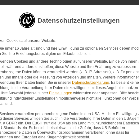
5 von 5 Sternen
in
über 200 Bewertungen auf ProvenExp
Datenschutzeinstellungen
E-Mail
Kontaktformular
zen Cookies auf unserer Website.
e unter 16 Jahre alt sind und Ihre Einwilligung zu optionalen Services geben möc
Sie Ihre Erziehungsberechtigten um Erlaubnis bitten.
Schmerzensgeld & Schadensersatz
Verletzunge
Home
rwenden Cookies und andere Technologien auf unserer Website. Einige von ihnen 
ell, während andere uns helfen, diese Website und Ihre Erfahrung zu verbessern.
nbezogene Daten können verarbeitet werden (z. B. IP-Adressen), z. B. für persona
en und Inhalte oder die Messung von Anzeigen und Inhalten.
Weitere Informatione
r als das Schmerzensgeld!
wendung Ihrer Daten finden Sie in unserer
Datenschutzerklärung
.
Es besteht keine
chtung, in die Verarbeitung Ihrer Daten einzuwilligen, um dieses Angebot zu nutzen.
Ihre Auswahl jederzeit unter
Einstellungen
widerrufen oder anpassen.
Bitte beach
fgrund individueller Einstellungen möglicherweise nicht alle Funktionen der Websi
Sie sehen ge
ar sind.
Schmerzensgeld !
auf den eige
Schaltfläche 
Services verarbeiten personenbezogene Daten in den USA. Mit Ihrer Einwilligung 
D
 dieser Services willigen Sie auch in die Verarbeitung Ihrer Daten in den USA gem
den
lit. a GDPR ein. Der EuGH stuft die USA als ein Land mit unzureichendem Datensch
U-Standards ein. Es besteht beispielsweise die Gefahr, dass US-Behörden
das Schmerzensgeld
enbezogene Daten in Überwachungsprogrammen verarbeiten, ohne dass für
erinnen und Europäer eine Klagemöglichkeit besteht.