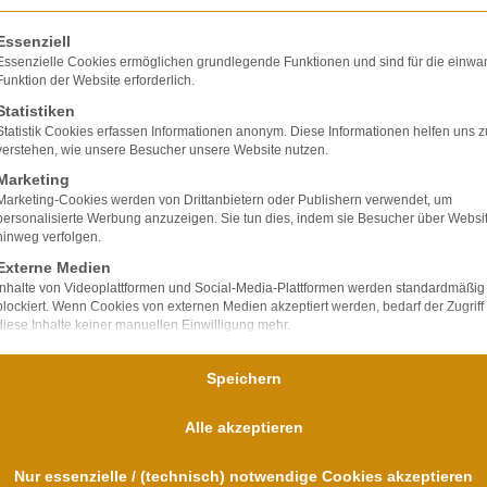
olgt eine Liste der Service-Gruppen, für die eine E
en bei einem
Essenziell
Erforde
Essenzielle Cookies ermöglichen grundlegende Funktionen und sind für die einwa
Funktion der Website erforderlich.
ingeschränkt führen?
Statistiken
Statistik Cookies erfassen Informationen anonym. Diese Informationen helfen uns z
verstehen, wie unsere Besucher unsere Website nutzen.
Marketing
Marketing-Cookies werden von Drittanbietern oder Publishern verwendet, um
personalisierte Werbung anzuzeigen. Sie tun dies, indem sie Besucher über Websi
hinweg verfolgen.
Externe Medien
Inhalte von Videoplattformen und Social-Media-Plattformen werden standardmäßig
blockiert. Wenn Cookies von externen Medien akzeptiert werden, bedarf der Zugriff
diese Inhalte keiner manuellen Einwilligung mehr.
Nutzen Sie den kostenlosen Erstkontakt
Speichern
 Wir besprechen mit Ihnen die Situation und geben
Alle akzeptieren
s eine Anfrage zu Ihrem Personenschaden über u
Nur essenzielle / (technisch) notwendige Cookies akzeptieren